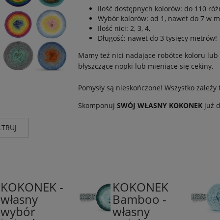
Ilość dostępnych kolorów: do 110 ró
Wybór kolorów: od 1, nawet do 7 w 
Ilość nici: 2, 3, 4,
Długość: nawet do 3 tysięcy metrów!
Mamy też nici nadające robótce koloru lub
błyszczące nopki lub mieniące się cekiny.
Pomysły są nieskończone! Wszystko zależy 
Skomponuj
SWÓJ WŁASNY
KOKONEK
już d
LTRUJ
nt
Wysyłka
Cena
KI
(22)
do 72 godz. + dostawa
(7)
od
KOKONEK -
KOKONEK
Classic,
do 72 godz. + dostawa
(1)
50%
własny
Bamboo -
Merino,
Bambus
do 5 dni rob. - motki
wybór
własny
Pure
/
(14)
kręcimy na zamówienie
lub
50%