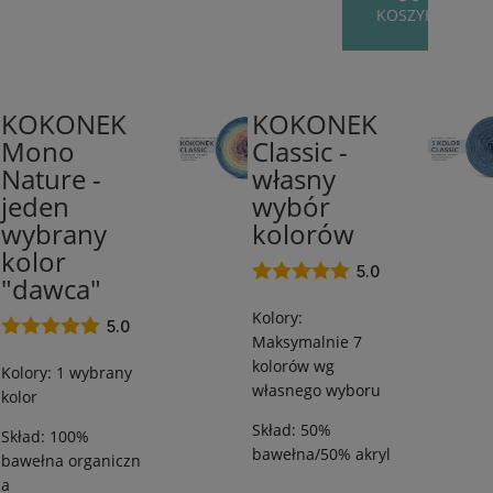
KOSZYKA
KOKONEK
KOKONEK
100%
50%
Mono
Classic -
bawełna
bawełna/50%
Nature -
własny
organiczna
akryl
/
/
jeden
wybór
od
od
wybrany
kolorów
250
250
kolor
m
m
5.0
"dawca"
/
/
Kolory:
od
od
5.0
Maksymalnie 7
45
50
kolorów wg
g
g
Kolory: 1 wybrany
własnego wyboru
kolor
Skład: 50%
Skład: 100%
bawełna/50% akryl
bawełna organiczn
a