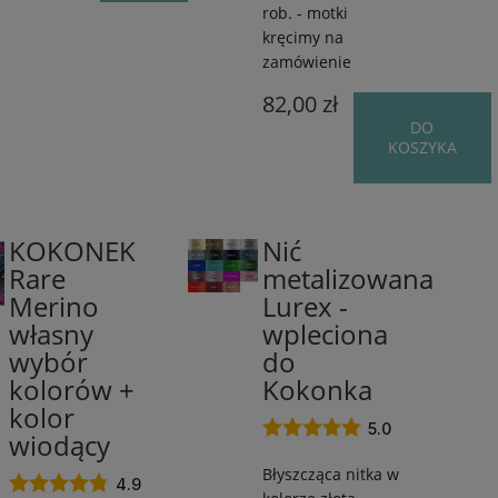
rob. - motki
kręcimy na
zamówienie
82,00 zł
DO
KOSZYKA
KOKONEK
Nić
50%
Rare
metalizowana
wełna
Merino
Lurex -
merynos/50%
akryl
własny
wpleciona
/
wybór
do
do
kolorów +
Kokonka
250
kolor
m
5.0
wiodący
/
od
Błyszcząca nitka w
4.9
55