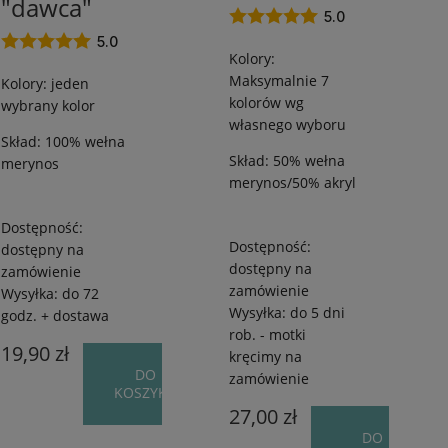
"dawca"
250
250
5.0
m
m
5.0
Kolory:
/
/
Maksymalnie 7
od
od
Kolory: jeden
kolorów wg
50
55
wybrany kolor
własnego wyboru
g
g
Skład: 100% wełna
Skład: 50% wełna
merynos
merynos/50% akryl
Dostępność:
Dostępność:
dostępny na
dostępny na
zamówienie
zamówienie
Wysyłka:
do 72
Wysyłka:
do 5 dni
godz. + dostawa
rob. - motki
19,90 zł
kręcimy na
DO
zamówienie
KOSZYKA
27,00 zł
DO