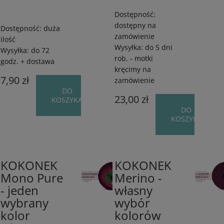
Dostępność:
dostępny na
Dostępność:
duża
zamówienie
ilość
Wysyłka:
do 5 dni
Wysyłka:
do 72
rob. - motki
godz. + dostawa
kręcimy na
7,90 zł
zamówienie
DO
23,00 zł
KOSZYKA
DO
KOSZYKA
KOKONEK
KOKONEK
100%
50%
Mono Pure
Merino -
Wełna
wełna
- jeden
własny
merino
merynos/50%
extrafine
akryl
wybrany
wybór
/
/
kolor
kolorów
od
od