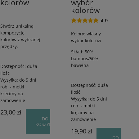
kolorów
wybór
Nature
Bawełna
kolorów
/
/
od
od
4.9
Stwórz unikalną
FILTRUJ
250
250
kompozycję
Kolory: własny
m
m
kolorów z wybranej
wybór kolorów
/
/
przędzy.
od
od
Skład: 50%
45
50
bambus/50%
g
g
bawełna
Dostępność:
duża
ilość
Wysyłka:
do 5 dni
Dostępność:
duża
rob. - motki
ilość
kręcimy na
Wysyłka:
do 5 dni
zamówienie
rob. - motki
23,00 zł
kręcimy na
DO
zamówienie
KOSZYKA
19,90 zł
DO