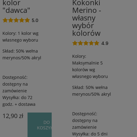
kolor
Kokonki
250
1550
"dawca"
Merino -
m
m
własny
/
/
5.0
wybór
od
od
kolorów
55
340
Kolory: 1 kolor wg
g
g
własnego wyboru
4.9
Skład: 50% wełna
Kolory:
merynos/50% akryl
Maksymalnie 5
kolorów wg
własnego wyboru
Dostępność:
dostępny na
Skład: 50% wełna
zamówienie
merynos/50% akryl
Wysyłka:
do 72
godz. + dostawa
Dostępność:
12,90 zł
dostępny na
DO
zamówienie
KOSZYKA
Wysyłka:
do 5 dni