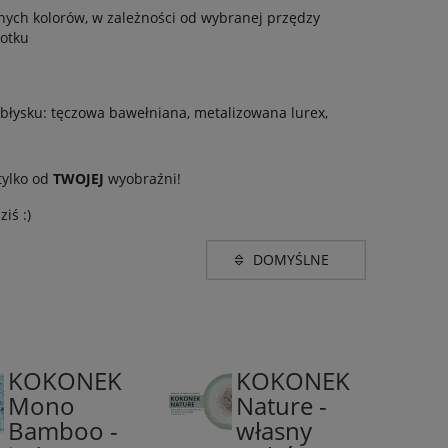
żnych kolorów, w zależności od wybranej przędzy
motku
 błysku: tęczowa bawełniana, metalizowana lurex,
tylko od
TWOJEJ
wyobraźni!
ziś :)
Promocja
nie
(22)
do
KOKONEK
KOKONEK
50%
100%
Mono
Nature -
Bambus
bawełna
Bamboo -
własny
/
organiczna
50%
/