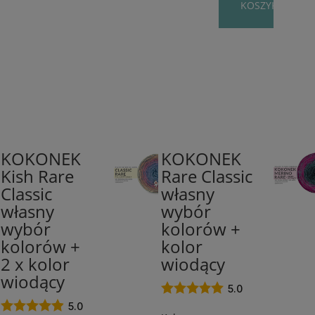
KOSZYKA
KOKONEK
KOKONEK
50%
58
Kish Rare
Rare Classic
bawełna
%
Classic
własny
/
bawełna
50%
/
własny
wybór
akryl
42%
wybór
kolorów +
/
akryl
kolorów +
kolor
od
/
2 x kolor
wiodący
250
od
wiodący
m
250
5.0
/
m
5.0
od
/