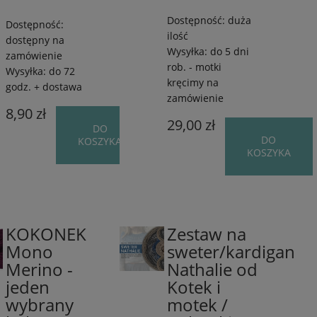
Dostępność:
duża
Dostępność:
ilość
dostępny na
Wysyłka:
do 5 dni
zamówienie
rob. - motki
Wysyłka:
do 72
kręcimy na
godz. + dostawa
zamówienie
8,90 zł
29,00 zł
DO
DO
KOSZYKA
KOSZYKA
KOKONEK
Zestaw na
50%
50%
Mono
sweter/kardigan
wełna
wełna
Merino -
Nathalie od
merynos/50%
merynos/50%
akryl
akryl
jeden
Kotek i
/
/
wybrany
motek /
od
od