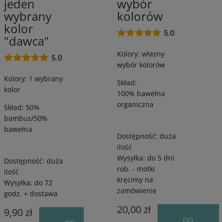
jeden
wybór
Bawełna
od
wybrany
kolorów
/
250
kolor
od
m
5.0
"dawca"
250
/
Kolory: własny
m
od
5.0
wybór kolorów
/
45
od
g
Kolory: 1 wybrany
Skład:
50
kolor
100% bawełna
g
organiczna
Skład: 50%
bambus/50%
bawełna
Dostępność:
duża
ilość
Wysyłka:
do 5 dni
Dostępność:
duża
rob. - motki
ilość
kręcimy na
Wysyłka:
do 72
zamówienie
godz. + dostawa
20,00 zł
9,90 zł
DO