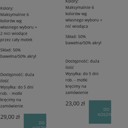
Kolory:
65
od
Maksymalnie 6
Kolory:
g
50
kolorów wg
Maksymalnie 6
g
własnego wyboru +
kolorów wg
nić wiodąca
własnego wyboru +
2 nici wiodące
Skład: 50%
przez cały motek
bawełna/50% akryl
Skład: 50%
bawełna/50% akryl
Dostępność:
duża
ilość
Wysyłka:
do 5 dni
Dostępność:
duża
rob. - motki
ilość
kręcimy na
Wysyłka:
do 5 dni
zamówienie
rob. - motki
kręcimy na
23,00 zł
zamówienie
DO
KOSZYKA
29,00 zł
DO
KOSZYKA