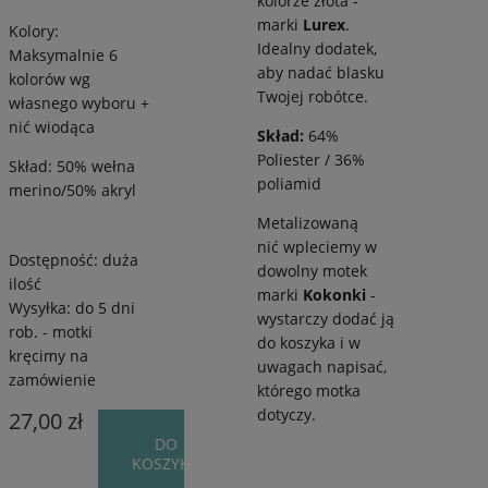
kolorze złota -
g
marki
Lurex
.
Kolory:
Idealny dodatek,
Maksymalnie 6
aby nadać blasku
kolorów wg
Twojej robótce.
własnego wyboru +
nić wiodąca
Skład:
64%
Poliester / 36%
Skład: 50% wełna
poliamid
merino/50% akryl
Metalizowaną
nić wpleciemy w
Dostępność:
duża
dowolny motek
ilość
marki
Kokonki
-
Wysyłka:
do 5 dni
wystarczy dodać ją
rob. - motki
do koszyka i w
kręcimy na
uwagach napisać,
zamówienie
którego motka
dotyczy.
27,00 zł
DO
KOSZYKA