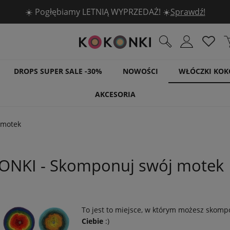
☀️ Pogłębiamy LETNIĄ WYPRZEDAŻ! ☀️
Sprawdź!
DROPS SUPER SALE -30%
NOWOŚCI
WŁÓCZKI KOK
AKCESORIA
 motek
ONKI - Skomponuj swój motek
To jest to miejsce, w którym możesz skom
Ciebie
:)