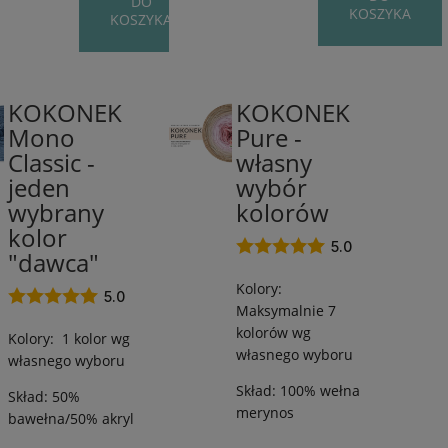
DO
KOSZYKA
KOSZYKA
KOKONEK
KOKONEK
50%
100%
Mono
Pure -
bawełna/50%
Wełna
Classic -
własny
akryl
merino
/
extrafine
jeden
wybór
od
/
wybrany
kolorów
250
od
kolor
m
250
5.0
"dawca"
/
m
Kolory:
od
/
5.0
Maksymalnie 7
50
od
kolorów wg
g
50
Kolory: 1 kolor wg
własnego wyboru
g
własnego wyboru
Skład: 100% wełna
Skład: 50%
merynos
bawełna/50% akryl