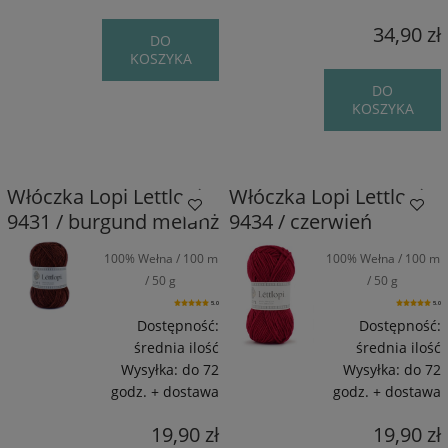
34,90 zł
DO
KOSZYKA
DO
KOSZYKA
Włóczka Lopi Lettlopi
Włóczka Lopi Lettlopi
9431 / burgund melanż
9434 / czerwień
100% Wełna / 100 m
100% Wełna / 100 m
/ 50 g
/ 50 g
5.0
5.0
Dostępność:
Dostępność:
średnia ilość
średnia ilość
Wysyłka:
do 72
Wysyłka:
do 72
godz. + dostawa
godz. + dostawa
19,90 zł
19,90 zł