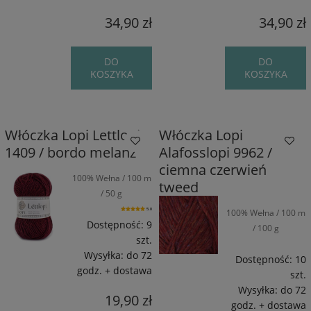
34,90 zł
34,90 zł
DO
DO
KOSZYKA
KOSZYKA
Włóczka Lopi Lettlopi
Włóczka Lopi
1409 / bordo melanż
Alafosslopi 9962 /
ciemna czerwień
100% Wełna / 100 m
tweed
/ 50 g
100% Wełna / 100 m
5.0
Dostępność:
9
/ 100 g
szt.
Wysyłka:
do 72
Dostępność:
10
godz. + dostawa
szt.
Wysyłka:
do 72
19,90 zł
godz. + dostawa