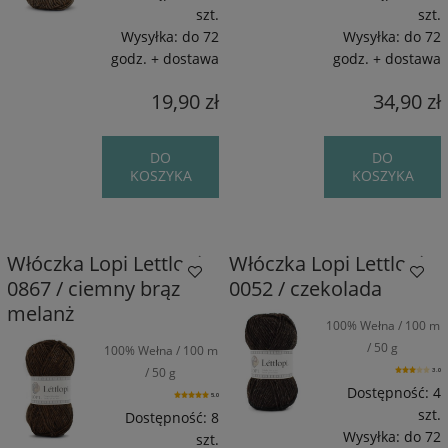
szt.
szt.
Wysyłka:
do 72
Wysyłka:
do 72
godz. + dostawa
godz. + dostawa
19,90 zł
34,90 zł
DO
DO
KOSZYKA
KOSZYKA
Włóczka Lopi Lettlopi
Włóczka Lopi Lettlopi
0867 / ciemny brąz
0052 / czekolada
melanż
100% Wełna / 100 m
/ 50 g
100% Wełna / 100 m
/ 50 g
3.0
Dostępność:
4
5.0
szt.
Dostępność:
8
Wysyłka:
do 72
szt.