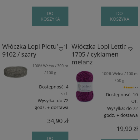
DO
DO
KOSZYKA
KOSZYKA
Włóczka Lopi Plotulopi
Włóczka Lopi Lettlopi
9102 / szary
1705 / cyklamen
melanż
100% Wełna / 300 m
/ 100 g
100% Wełna / 100 m
/ 50 g
Dostępność:
4
4.5
szt.
Dostępność:
10
Wysyłka:
do 72
szt.
godz. + dostawa
Wysyłka:
do 72
godz. + dostawa
34,90 zł
19,90 zł
DO