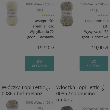
100% Wełna / 100 m
100% Wełna / 100 m
/ 50 g
/ 50 g
4.9
5.0
Dostępność:
Dostępność:
7
średnia ilość
szt.
Wysyłka:
do 72
Wysyłka:
do 72
godz. + dostawa
godz. + dostawa
19,90 zł
19,90 zł
DO
DO
KOSZYKA
KOSZYKA
Włóczka Lopi Lettlopi
Włóczka Lopi Lettlopi
0086 / beż melanż
0085 / cappucino
melanż
100% Wełna / 100 m
/ 50 g
100% Wełna / 100 m