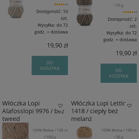
/ 50 g
5.0
Dostępność:
10
5.0
szt.
Dostępność:
2
Wysyłka:
do 72
szt.
godz. + dostawa
Wysyłka:
do 72
godz. + dostawa
19,90 zł
19,90 zł
DO
KOSZYKA
DO
KOSZYKA
Włóczka Lopi
Włóczka Lopi Lettlopi
Alafosslopi 9976 / beż
1418 / ciepły beż
tweed
melanż
100% Wełna / 100 m
100% Wełna / 100 m
/ 100 g
/ 50 g