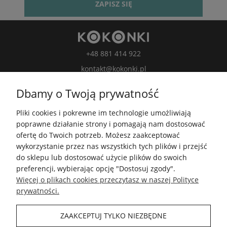
ZAPISZ SIĘ
+48 881 414 922
kontakt@kokonki.pl
wspolpraca@kokonki.pl
Dbamy o Twoją prywatność
kokonki.motki
Pliki cookies i pokrewne im technologie umożliwiają
Kokonki.motki
poprawne działanie strony i pomagają nam dostosować
Grupa FB
ofertę do Twoich potrzeb. Możesz zaakceptować
wykorzystanie przez nas wszystkich tych plików i przejść
do sklepu lub dostosować użycie plików do swoich
5.0
preferencji, wybierając opcję "Dostosuj zgody".
Średnia ocena kokonki.pl
Więcej o plikach cookies przeczytasz w naszej Polityce
Na podstawie
148 415
opinii
z całego okresu
prywatności.
Zobacz opinie
ZAAKCEPTUJ TYLKO NIEZBĘDNE