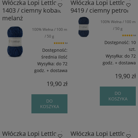
Włóczka Lopi Lettlopi
Włóczka Lopi Lettlopi
1403 / ciemny kobalt
9419 / ciemny petrol
melanż
100% Wełna / 100 m
/ 50 g
100% Wełna / 100 m
/ 50 g
5.0
Dostępność:
10
5.0
szt.
Dostępność:
Wysyłka:
do 72
średnia ilość
godz. + dostawa
Wysyłka:
do 72
godz. + dostawa
19,90 zł
19,90 zł
DO
KOSZYKA
DO
KOSZYKA
Włóczka Lopi Lettlopi
Włóczka Lopi Lettlopi