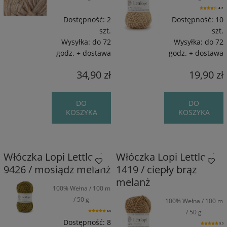
4.3
Dostępność:
2
Dostępność:
10
szt.
szt.
Wysyłka:
do 72
Wysyłka:
do 72
godz. + dostawa
godz. + dostawa
34,90 zł
19,90 zł
DO
DO
KOSZYKA
KOSZYKA
Włóczka Lopi Lettlopi
Włóczka Lopi Lettlopi
9426 / mosiądz melanż
1419 / ciepły brąz
melanż
100% Wełna / 100 m
/ 50 g
100% Wełna / 100 m
/ 50 g
5.0
Dostępność:
8
5.0