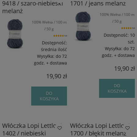
9418 / szaro-niebieski
1701 / jeans melanż
melanż
100% Wełna / 100 m
/ 50 g
100% Wełna / 100 m
/ 50 g
5.0
Dostępność:
10
5.0
szt.
Dostępność:
Wysyłka:
do 72
średnia ilość
godz. + dostawa
Wysyłka:
do 72
godz. + dostawa
19,90 zł
19,90 zł
DO
KOSZYKA
DO
KOSZYKA
Włóczka Lopi Lettlopi
Włóczka Lopi Lettlopi
1402 / niebieski
1700 / błękit melanż