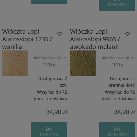
KOSZYKA
Włóczka Lopi
Włóczka Lopi
Alafosslopi 1235 /
Alafosslopi 9965 /
wanilia
awokado melanż
100% Wełna / 100 m
100% Wełna / 100 m
/ 100 g
/ 100 g
Dostępność:
7
Dostępność:
szt.
średnia ilość
Wysyłka:
do 72
Wysyłka:
do 72
godz. + dostawa
godz. + dostawa
34,90 zł
34,90 zł
DO
DO
KOSZYKA
KOSZYKA