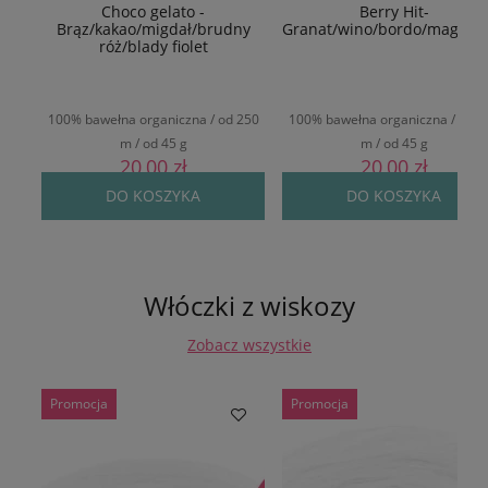
Choco gelato -
Berry Hit-
Brąz/kakao/migdał/brudny
Granat/wino/bordo/magent
róż/blady fiolet
100% bawełna organiczna / od 250
100% bawełna organiczna / od 2
m / od 45 g
m / od 45 g
20,00 zł
20,00 zł
DO KOSZYKA
DO KOSZYKA
Włóczki z wiskozy
Zobacz wszystkie
Promocja
Promocja