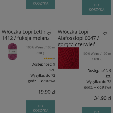
KOSZYKA
DO
KOSZYKA
Włóczka Lopi Lettlopi
Włóczka Lopi
1412 / fuksja melanż
Alafosslopi 0047 /
gorąca czerwień
100% Wełna / 100 m
/ 50 g
100% Wełna / 100 m
/ 100 g
5.0
Dostępność:
9
szt.
Dostępność:
9
Wysyłka:
do 72
szt.
godz. + dostawa
Wysyłka:
do 72
godz. + dostawa
19,90 zł
34,90 zł
DO
KOSZYKA
DO