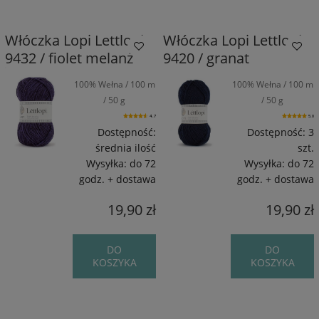
Włóczka Lopi Lettlopi
Włóczka Lopi Lettlopi
9432 / fiolet melanż
9420 / granat
100% Wełna / 100 m
100% Wełna / 100 m
/ 50 g
/ 50 g
4.7
5.0
Dostępność:
Dostępność:
3
średnia ilość
szt.
Wysyłka:
do 72
Wysyłka:
do 72
godz. + dostawa
godz. + dostawa
19,90 zł
19,90 zł
DO
DO
KOSZYKA
KOSZYKA