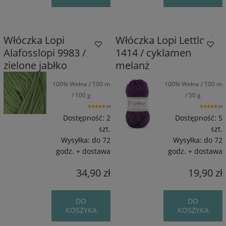
Włóczka Lopi
Włóczka Lopi Lettlopi
Alafosslopi 9983 /
1414 / cyklamen
zielone jabłko
melanż
100% Wełna / 100 m
100% Wełna / 100 m
/ 100 g
/ 50 g
5.0
5.0
Dostępność:
2
Dostępność:
5
szt.
szt.
Wysyłka:
do 72
Wysyłka:
do 72
godz. + dostawa
godz. + dostawa
34,90 zł
19,90 zł
DO
DO
KOSZYKA
KOSZYKA