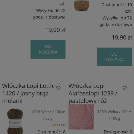
szt.
Dostępność:
10
Wysyłka:
do 72
szt.
godz. + dostawa
Wysyłka:
do 72
godz. + dostawa
19,90 zł
19,90 zł
DO
KOSZYKA
DO
KOSZYKA
Włóczka Lopi Lettlopi
Włóczka Lopi
1420 / jasny brąz
Alafosslopi 1239 /
melanż
pastelowy róż
100% Wełna / 100 m
100% Wełna / 100 m
/ 50 g
/ 100 g
5.0
Dostępność:
8
Dostępność:
6