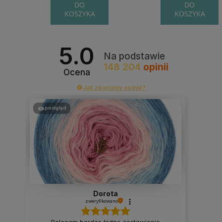
DO
DO
KOSZYKA
KOSZYKA
5.0
Na podstawie
148 204
opinii
Ocena
Jak zbieramy opinie?
podgląd
Dorota
zweryfikowano
Polecam bardzo ładne zestawienie