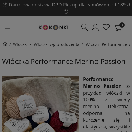
☀️ Pogłębiamy LETNIĄ WYPRZEDAŻ! ☀️
Sprawdź!
0
Włóczki
Włóczki wg producenta
Włóczki Performance
Włóczka Performance Merino Passion
Performance
Merino Passion
to
przykład włóczki w
100% z wełny
merino. Delikatna,
odporna na
kurczenie się i
elastyczna, wszystkie