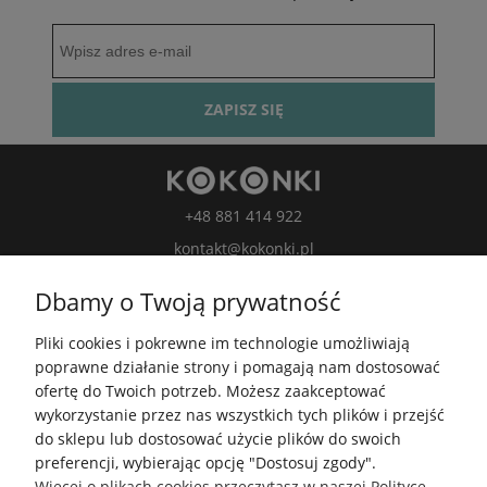
ZAPISZ SIĘ
+48 881 414 922
kontakt@kokonki.pl
wspolpraca@kokonki.pl
Dbamy o Twoją prywatność
kokonki.motki
Pliki cookies i pokrewne im technologie umożliwiają
Kokonki.motki
poprawne działanie strony i pomagają nam dostosować
Grupa FB
ofertę do Twoich potrzeb. Możesz zaakceptować
wykorzystanie przez nas wszystkich tych plików i przejść
do sklepu lub dostosować użycie plików do swoich
5.0
preferencji, wybierając opcję "Dostosuj zgody".
Średnia ocena kokonki.pl
Więcej o plikach cookies przeczytasz w naszej Polityce