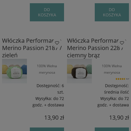
DO
DO
KOSZYKA
KOSZYKA
Włóczka Performance
Włóczka Performance
Merino Passion 2187 /
Merino Passion 228 /
zieleń
ciemny brąz
100% Wełna
100% Wełna
merynosa
merynosa
superwash / 55 m /
superwash / 55 m /
4.7
50 g
50 g
Dostępność:
6
Dostępność:
szt.
średnia ilość
Wysyłka:
do 72
Wysyłka:
do 72
godz. + dostawa
godz. + dostawa
13,90 zł
13,90 zł