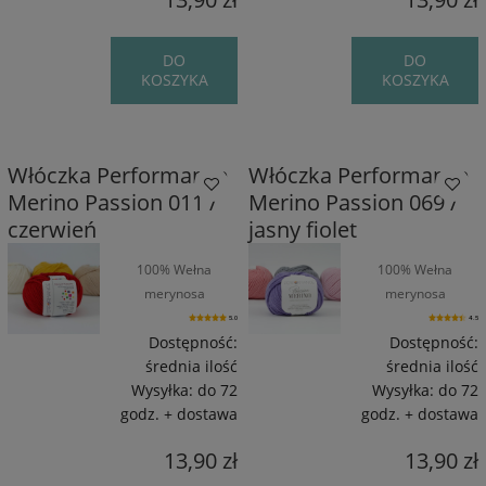
DO
DO
KOSZYKA
KOSZYKA
Włóczka Performance
Włóczka Performance
Merino Passion 011 /
Merino Passion 069 /
czerwień
jasny fiolet
100% Wełna
100% Wełna
merynosa
merynosa
superwash / 55 m /
superwash / 55 m /
5.0
4.5
50 g
50 g
Dostępność:
Dostępność:
średnia ilość
średnia ilość
Wysyłka:
do 72
Wysyłka:
do 72
godz. + dostawa
godz. + dostawa
13,90 zł
13,90 zł