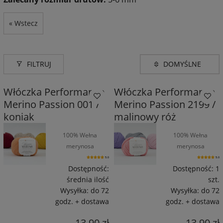
« Wstecz
FILTRUJ
Włóczka Performance
Włóczka Performance
Merino Passion 001 /
Merino Passion 2199 /
koniak
malinowy róż
100% Wełna
100% Wełna
merynosa
merynosa
superwash / 55 m /
superwash / 55 m /
5.0
5.0
50 g
50 g
Dostępność:
Dostępność:
1
średnia ilość
szt.
Wysyłka:
do 72
Wysyłka:
do 72
godz. + dostawa
godz. + dostawa
13,90 zł
13,90 zł