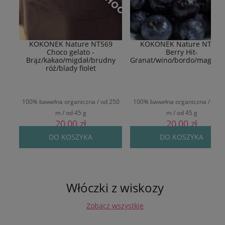
KOKONEK Nature NT569
KOKONEK Nature NT577
Choco gelato -
Berry Hit-
Brąz/kakao/migdał/brudny
Granat/wino/bordo/magent
róż/blady fiolet
100% bawełna organiczna / od 250
100% bawełna organiczna / od 2
m / od 45 g
m / od 45 g
20,00 zł
20,00 zł
DO KOSZYKA
DO KOSZYKA
Włóczki z wiskozy
Zobacz wszystkie