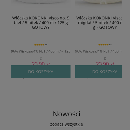
Włóczka KOKONKI Visco no. 5
Włóczka KOKONKI Visco no.
- biel / 5 nitek / 400 m / 125 g -
- migdał / 5 nitek / 400 m / 
GOTOWY
g - GOTOWY
5.0
5.0
96% Wiskoza/4% PBT / 400 m / ~ 125
96% Wiskoza/4% PBT / 400 m / ~ 
g
g
23,90 zł
23,90 zł
Cena regularna:
29,90 zł
Cena regularna:
29,90 zł
DO KOSZYKA
DO KOSZYKA
Najniższa cena:
24,90 zł
Najniższa cena:
24,90 zł
Nowości
zobacz wszystkie