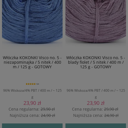
Włóczka KOKONKI Visco no. 5 -
Włóczka KOKONKI Visco no. 5 -
niezapominajka / 5 nitek / 400
blady fiolet / 5 nitek / 400 m /
m / 125 g - GOTOWY
125 g - GOTOWY
5.0
96% Wiskoza/4% PBT / 400 m / ~ 125
96% Wiskoza/4% PBT / 400 m / ~ 125
g
g
23,90 zł
23,90 zł
Cena regularna:
29,90 zł
Cena regularna:
29,90 zł
Najniższa cena:
24,90 zł
Najniższa cena:
24,90 zł