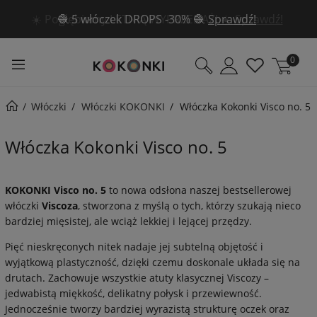
🧶 5 włóczek DROPS -30% 🧶
Sprawdź!
0
Włóczki
Włóczki KOKONKI
Włóczka Kokonki Visco no. 5
Włóczka Kokonki Visco no. 5
KOKONKI Visco no. 5
to nowa odsłona naszej bestsellerowej
włóczki
Viscoza
, stworzona z myślą o tych, którzy szukają nieco
bardziej mięsistej, ale wciąż lekkiej i lejącej przędzy.
Pięć nieskręconych nitek nadaje jej subtelną objętość i
wyjątkową plastyczność, dzięki czemu doskonale układa się na
drutach. Zachowuje wszystkie atuty klasycznej Viscozy –
jedwabistą miękkość, delikatny połysk i przewiewność.
Jednocześnie tworzy bardziej wyrazistą strukturę oczek oraz