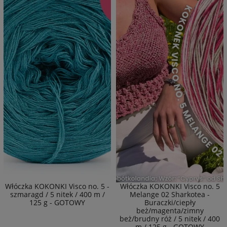
Włóczka KOKONKI Visco no. 5 -
Włóczka KOKONKI Visco no. 5
szmaragd / 5 nitek / 400 m /
Melange 02 Sharkotea -
125 g - GOTOWY
Buraczki/ciepły
beż/magenta/zimny
beż/brudny róż / 5 nitek / 400
m / 125 g - GOTOWY