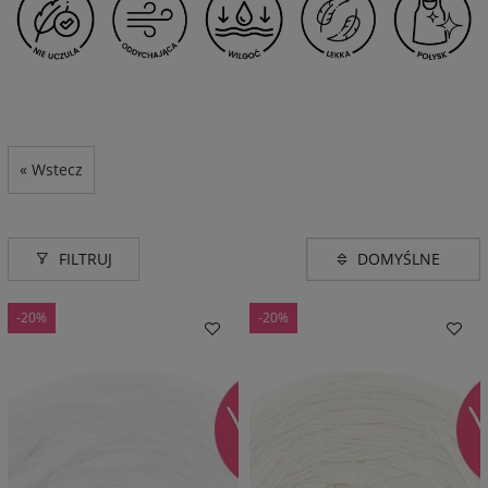
« Wstecz
FILTRUJ
-20%
-20%