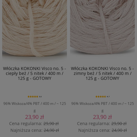
Włóczka KOKONKI Visco no. 5 -
Włóczka KOKONKI Visco no. 5 -
ciepły beż / 5 nitek / 400 m /
zimny beż / 5 nitek / 400 m /
125 g - GOTOWY
125 g - GOTOWY
5.0
4.7
96% Wiskoza/4% PBT / 400 m / ~ 125
96% Wiskoza/4% PBT / 400 m / ~ 125
g
g
23,90 zł
23,90 zł
Cena regularna:
29,90 zł
Cena regularna:
29,90 zł
Najniższa cena:
24,90 zł
Najniższa cena:
24,90 zł