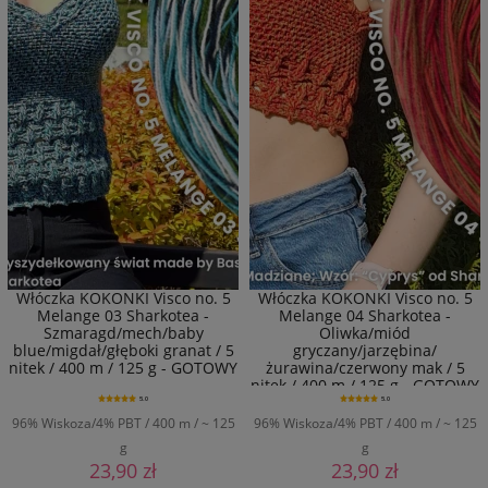
Włóczka KOKONKI Visco no. 5
Włóczka KOKONKI Visco no. 5
Melange 03 Sharkotea -
Melange 04 Sharkotea -
Szmaragd/mech/baby
Oliwka/miód
blue/migdał/głęboki granat / 5
gryczany/jarzębina/
nitek / 400 m / 125 g - GOTOWY
żurawina/czerwony mak / 5
nitek / 400 m / 125 g - GOTOWY
5.0
5.0
96% Wiskoza/4% PBT / 400 m / ~ 125
96% Wiskoza/4% PBT / 400 m / ~ 125
g
g
23,90 zł
23,90 zł