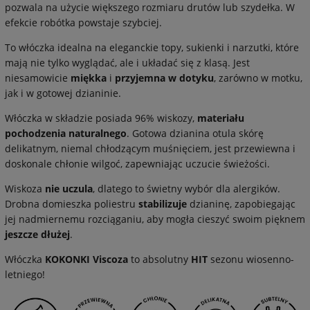
pozwala na użycie większego rozmiaru drutów lub szydełka. W
efekcie robótka powstaje szybciej.
To włóczka idealna na eleganckie topy, sukienki i narzutki, które
mają nie tylko wyglądać, ale i układać się z klasą. Jest
niesamowicie
miękka
i
przyjemna w dotyku
, zarówno w motku,
jak i w gotowej dzianinie.
Włóczka w składzie posiada 96% wiskozy,
materiału
pochodzenia naturalnego
. Gotowa dzianina otula skórę
delikatnym, niemal chłodzącym muśnięciem, jest przewiewna i
doskonale chłonie wilgoć, zapewniając uczucie świeżości.
Wiskoza
nie uczula
, dlatego to świetny wybór dla alergików.
Drobna domieszka poliestru
stabilizuje
dzianinę, zapobiegając
jej nadmiernemu rozciąganiu, aby mogła cieszyć swoim pięknem
jeszcze dłużej
.
Włóczka
KOKONKI Viscoza
to absolutny
HIT
sezonu wiosenno-
letniego!