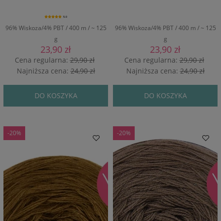
5.0
96% Wiskoza/4% PBT / 400 m / ~ 125
96% Wiskoza/4% PBT / 400 m / ~ 125
g
g
23,90 zł
23,90 zł
Cena regularna:
29,90 zł
Cena regularna:
29,90 zł
Najniższa cena:
24,90 zł
Najniższa cena:
24,90 zł
DO KOSZYKA
DO KOSZYKA
-20%
-20%