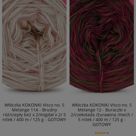
Włóczka KOKONKI Visco no. 5
Włóczka KOKONKI Visco no. 5
Melange 11A - Brudny
Melange 12 - Buraczki x
róż/ciepły beż x 2/migdał x 2/ 5
2/czekolada /żurawina /mech /
nitek / 400 m / 125 g - GOTOWY
5 nitek / 400 m / 125 g -
GOTOWY
5.0