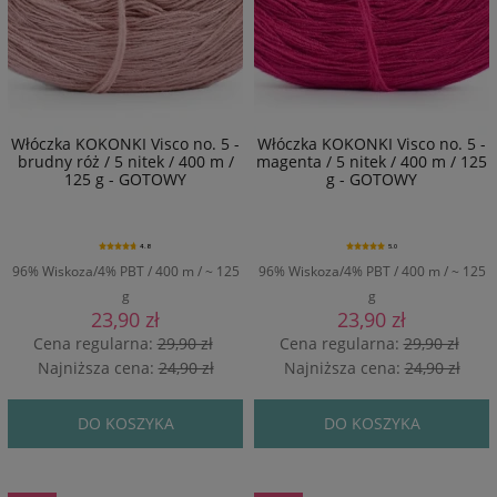
Włóczka KOKONKI Visco no. 5 -
Włóczka KOKONKI Visco no. 5 -
brudny róż / 5 nitek / 400 m /
magenta / 5 nitek / 400 m / 125
125 g - GOTOWY
g - GOTOWY
4.8
5.0
96% Wiskoza/4% PBT / 400 m / ~ 125
96% Wiskoza/4% PBT / 400 m / ~ 125
g
g
23,90 zł
23,90 zł
Cena regularna:
29,90 zł
Cena regularna:
29,90 zł
Najniższa cena:
24,90 zł
Najniższa cena:
24,90 zł
DO KOSZYKA
DO KOSZYKA