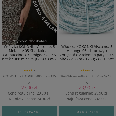
Włóczka KOKONKI Visco no. 5
Włóczka KOKONKI Visco no. 5
Melange 05 Sharkotea -
Melange 06 - Laurowy x
Cappuccino x 3 / migdał x 2 / 5
2/migdał x 2 /ciemna patyna / 5
nitek / 400 m / 125 g - GOTOWY
nitek / 400 m / 125 g - GOTOWY
5.0
5.0
96% Wiskoza/4% PBT / 400 m / ~ 125
96% Wiskoza/4% PBT / 400 m / ~ 125
g
g
23,90 zł
23,90 zł
Cena regularna:
29,90 zł
Cena regularna:
29,90 zł
Najniższa cena:
24,90 zł
Najniższa cena:
24,90 zł
DO KOSZYKA
DO KOSZYKA