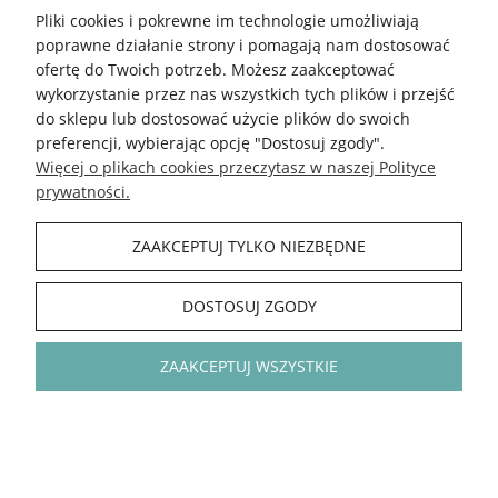
Najniższa cena:
24,90 zł
Najniższa cena:
24,90 zł
Pliki cookies i pokrewne im technologie umożliwiają
poprawne działanie strony i pomagają nam dostosować
DO KOSZYKA
DO KOSZYKA
ofertę do Twoich potrzeb. Możesz zaakceptować
wykorzystanie przez nas wszystkich tych plików i przejść
do sklepu lub dostosować użycie plików do swoich
preferencji, wybierając opcję "Dostosuj zgody".
-20%
-20%
Więcej o plikach cookies przeczytasz w naszej Polityce
prywatności.
ZAAKCEPTUJ TYLKO NIEZBĘDNE
DOSTOSUJ ZGODY
ZAAKCEPTUJ WSZYSTKIE