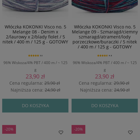
Włóczka KOKONKI Visco no. 5
Włóczka KOKONKI Visco no. 5
Melange 08 - Denim x
Melange 09 - Szmaragd/ciemny
2/laurowy x 2/blady fiolet / 5
szmaragd/atrament/lody
nitek / 400 m / 125 g - GOTOWY
porzeczkowe/buraczki / 5 nitek
/ 400 m / 125 g - GOTOWY
5.0
4.6
96% Wiskoza/4% PBT / 400 m / ~ 125
96% Wiskoza/4% PBT / 400 m / ~ 125
g
g
23,90 zł
23,90 zł
Cena regularna:
29,90 zł
Cena regularna:
29,90 zł
Najniższa cena:
24,90 zł
Najniższa cena:
24,90 zł
DO KOSZYKA
DO KOSZYKA
-20%
-20%