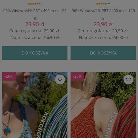
5.0
5.0
96% Wiskoza/4% PBT / 400 m / ~ 125
96% Wiskoza/4% PBT / 400 m / ~ 125
g
g
23,90 zł
23,90 zł
Cena regularna:
29,90 zł
Cena regularna:
29,90 zł
Najniższa cena:
24,90 zł
Najniższa cena:
24,90 zł
DO KOSZYKA
DO KOSZYKA
-20%
-20%