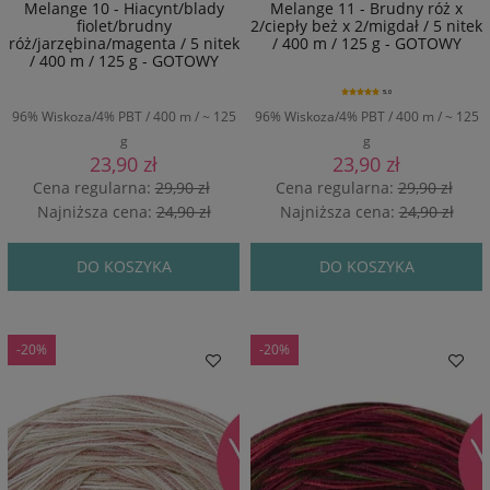
Melange 10 - Hiacynt/blady
Melange 11 - Brudny róż x
fiolet/brudny
2/ciepły beż x 2/migdał / 5 nitek
róż/jarzębina/magenta / 5 nitek
/ 400 m / 125 g - GOTOWY
/ 400 m / 125 g - GOTOWY
5.0
96% Wiskoza/4% PBT / 400 m / ~ 125
96% Wiskoza/4% PBT / 400 m / ~ 125
g
g
23,90 zł
23,90 zł
Cena regularna:
29,90 zł
Cena regularna:
29,90 zł
Najniższa cena:
24,90 zł
Najniższa cena:
24,90 zł
DO KOSZYKA
DO KOSZYKA
-20%
-20%