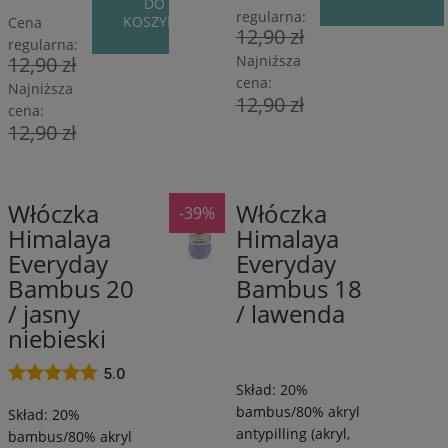
DO
regularna:
KOSZYKA
Cena
12,90 zł
regularna:
12,90 zł
Najniższa
cena:
Najniższa
12,90 zł
cena:
12,90 zł
Włóczka
Włóczka
-39%
80%
80%
Himalaya
Himalaya
Akryl
Akryl
Everyday
Everyday
antypilling/20%
antypilling/20
Bambus
Bambus
Bambus 20
Bambus 18
/
/
/ jasny
/ lawenda
260
260
niebieski
m
m
/
/
5.0
Skład: 20%
100
100
bambus/80% akryl
g
g
Skład: 20%
antypilling (akryl,
bambus/80% akryl