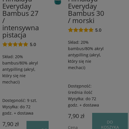
Everyday
Everyday
antypilling/20%
antypilling/20
Bambus
Bambus
Bambus 27
Bambus 30
/
/
/
/ morski
260
260
intensywna
m
m
5.0
pistacja
/
/
Skład: 20%
100
100
5.0
bambus/80% akryl
g
g
antypilling (akryl,
Skład: 20%
który się nie
bambus/80% akryl
mechaci)
antypilling (akryl,
który się nie
mechaci)
Dostępność:
średnia ilość
Wysyłka:
do 72
Dostępność:
9 szt.
godz. + dostawa
Wysyłka:
do 72
godz. + dostawa
7,90 zł
DO
7,90 zł
KOSZYKA
Cena