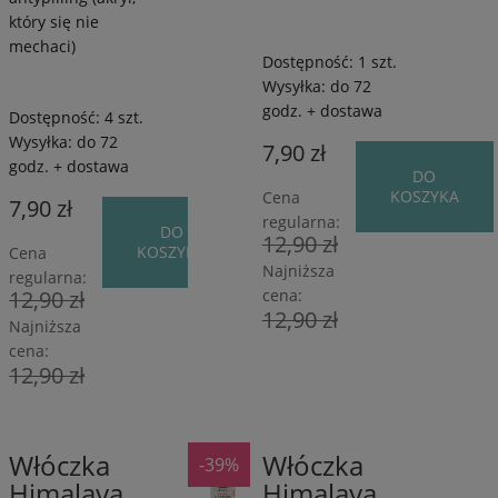
który się nie
mechaci)
Dostępność:
1 szt.
Wysyłka:
do 72
godz. + dostawa
Dostępność:
4 szt.
Wysyłka:
do 72
7,90 zł
godz. + dostawa
DO
KOSZYKA
Cena
7,90 zł
regularna:
DO
12,90 zł
KOSZYKA
Cena
Najniższa
regularna:
12,90 zł
cena:
12,90 zł
Najniższa
cena:
12,90 zł
Włóczka
Włóczka
-39%
80%
80%
Himalaya
Himalaya
Akryl
Akryl