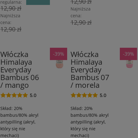
12,90 zł
regularna:
12,90 zł
Najniższa
Najniższa
cena:
12,90 zł
cena:
12,90 zł
Włóczka
Włóczka
-39%
-39%
80%
80%
Himalaya
Himalaya
Akryl
Akryl
Everyday
Everyday
antypilling/20%
antypilling/20%
Bambus
Bambus
Bambus 06
Bambus 07
/
/
/ mango
/ morela
260
260
m
m
5.0
5.0
/
/
Skład: 20%
Skład: 20%
100
100
bambus/80% akryl
bambus/80% akryl
g
g
antypilling (akryl,
antypilling (akryl,
który się nie
który się nie
mechaci)
mechaci)