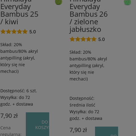
Everyday
Everyday
antypilling/20%
antypilling/20%
Bambus
Bambus
Bambus 25
Bambus 26
/
/
/ kiwi
/ zielone
260
260
jabłuszko
m
m
5.0
/
/
5.0
Skład: 20%
100
100
bambus/80% akryl
g
g
Skład: 20%
antypilling (akryl,
bambus/80% akryl
który się nie
antypilling (akryl,
mechaci)
który się nie
mechaci)
Dostępność:
6 szt.
Wysyłka:
do 72
Dostępność:
godz. + dostawa
średnia ilość
Wysyłka:
do 72
7,90 zł
godz. + dostawa
DO
KOSZYKA
Cena
7,90 zł
regularna: