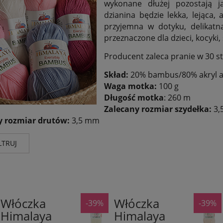
wykonane dłużej pozostają 
dzianina będzie lekka, lejąca,
przyjemna w dotyku, delikatna
przeznaczone dla dzieci, kocyki, 
Producent zaleca pranie w 30 s
Skład:
20% bambus/80% akryl ant
Waga motka:
100 g
Długość motka
: 260 m
Zalecany rozmiar szydełka:
3,
y rozmiar drutów:
3,5 mm
LTRUJ
nt
Wg składu
Kolor
aya
(19)
bambus
(19)
biel i k
Włóczka
Włóczka
-39%
-39%
80%
80%
odcieni
Himalaya
Himalaya
Akryl
Akryl
odcieni