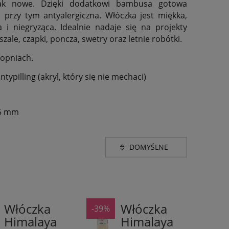
jak nowe. Dzięki dodatkowi bambusa gotowa
 a przy tym antyalergiczna. Włóczka jest miękka,
 i niegryząca. Idealnie nadaje się na projekty
szale, czapki, poncza, swetry oraz letnie robótki.
topniach.
ypilling (akryl, który się nie mechaci)
5 mm
Grubość
rem
(2)
sport (260-400m w
(19)
100g)
Włóczka
Włóczka
-39%
e brązu i beżu
(1)
80%
80%
Himalaya
Himalaya
Akryl
Akryl
e czerwieni
(1)