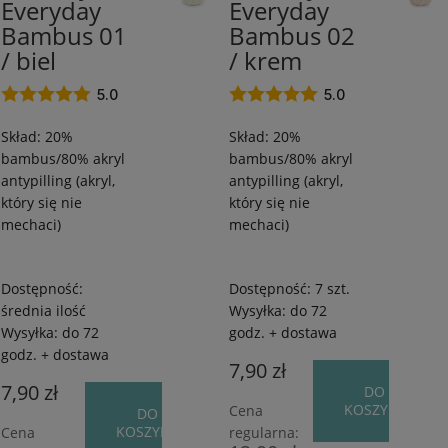
Everyday
Everyday
antypilling/20%
antypilling/20%
Bambus
Bambus
Bambus 01
Bambus 02
odcienie
/
/
/ biel
/ krem
odcieni
260
260
m
m
5.0
5.0
odcieni
/
/
pomara
Skład: 20%
Skład: 20%
100
100
odcienie
bambus/80% akryl
bambus/80% akryl
g
g
srebra
antypilling (akryl,
antypilling (akryl,
który się nie
który się nie
odcienie
mechaci)
mechaci)
więcej
Dostępność:
Dostępność:
7 szt.
Cena
średnia ilość
Wysyłka:
do 72
Wysyłka:
do 72
godz. + dostawa
godz. + dostawa
(19)
od
do
godz. + dostawa
7,90 zł
7,90 zł
DO
KOSZYKA
Cena
DO
KOSZYKA
Cena
regularna:
FILTRUJ