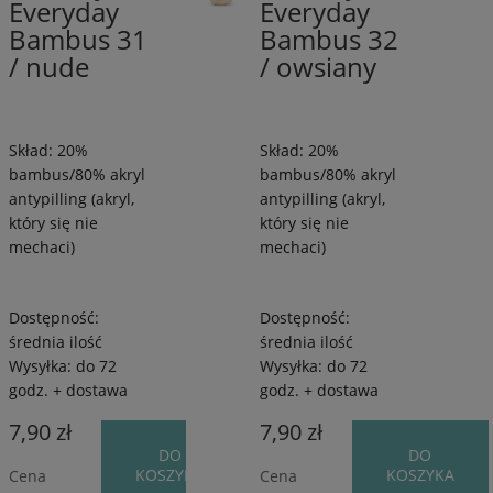
Everyday
Everyday
antypilling/20%
antypilling/20
Bambus
Bambus
 fioletu
Bambus 31
(1)
Bambus 32
/
/
/ nude
/ owsiany
e niebieskiego
(2)
260
260
m
m
e
(3)
/
/
ńczowego
Skład: 20%
Skład: 20%
100
100
 szarości i
bambus/80% akryl
bambus/80% akryl
g
g
(3)
antypilling (akryl,
antypilling (akryl,
który się nie
który się nie
 zieleni
(5)
mechaci)
mechaci)
Dostępność:
Dostępność:
Promocja
średnia ilość
średnia ilość
Wysyłka:
do 72
Wysyłka:
do 72
tak
(19)
godz. + dostawa
godz. + dostawa
7,90 zł
7,90 zł
DO
DO
KOSZYKA
KOSZYKA
Cena
Cena