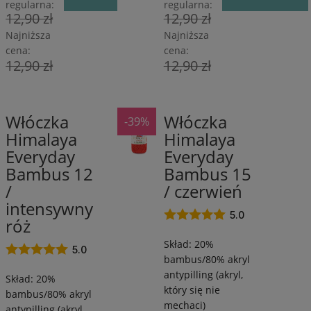
regularna:
regularna:
12,90 zł
12,90 zł
Najniższa
Najniższa
cena:
cena:
12,90 zł
12,90 zł
Włóczka
Włóczka
-39%
80%
80%
Himalaya
Himalaya
Akryl
Akryl
Everyday
Everyday
antypilling/20%
antypilling/20
Bambus
Bambus
Bambus 12
Bambus 15
/
/
/
/ czerwień
260
260
intensywny
m
m
5.0
róż
/
/
Skład: 20%
100
100
5.0
bambus/80% akryl
g
g
antypilling (akryl,
Skład: 20%
który się nie
bambus/80% akryl
mechaci)
antypilling (akryl,