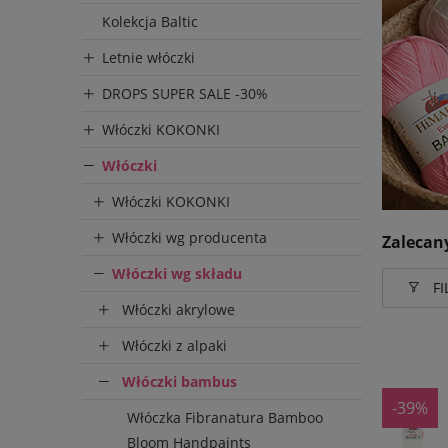
Kolekcja Baltic
Letnie włóczki
DROPS SUPER SALE -30%
Włóczki KOKONKI
Włóczki
Włóczki KOKONKI
Włóczki wg producenta
Zalecan
Włóczki wg składu
FI
Włóczki akrylowe
Produce
Włóczki z alpaki
Himal
Włóczki bambus
-39%
Włóczka Fibranatura Bamboo
Bloom Handpaints