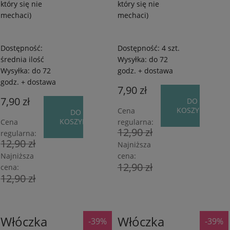
który się nie
który się nie
mechaci)
mechaci)
Dostępność:
Dostępność:
4 szt.
średnia ilość
Wysyłka:
do 72
Wysyłka:
do 72
godz. + dostawa
godz. + dostawa
7,90 zł
7,90 zł
DO
KOSZYKA
Cena
DO
KOSZYKA
Cena
regularna:
12,90 zł
regularna:
12,90 zł
Najniższa
Najniższa
cena:
12,90 zł
cena:
12,90 zł
Włóczka
Włóczka
-39%
-39%
80%
80%