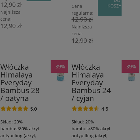
DO
12,90 zł
KOSZYKA
Cena
Najniższa
regularna:
12,90 zł
cena:
12,90 zł
Najniższa
cena:
12,90 zł
Włóczka
Włóczka
-39%
-39%
80%
80%
Himalaya
Himalaya
Akryl
Akryl
Everyday
Everyday
antypilling/20%
antypilling/20%
Bambus
Bambus
Bambus 28
Bambus 24
/
/
/ patyna
/ cyjan
260
260
m
m
5.0
4.5
/
/
Skład: 20%
Skład: 20%
100
100
bambus/80% akryl
bambus/80% akryl
g
g
antypilling (akryl,
antypilling (akryl,