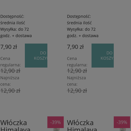
Dostępność:
Dostępność:
średnia ilość
średnia ilość
Wysyłka:
do 72
Wysyłka:
do 72
godz. + dostawa
godz. + dostawa
7,90 zł
7,90 zł
DO
DO
KOSZYKA
KOSZYKA
Cena
Cena
regularna:
regularna:
12,90 zł
12,90 zł
Najniższa
Najniższa
cena:
cena:
12,90 zł
12,90 zł
Włóczka
Włóczka
-39%
-39%
80%
80%
Himalaya
Himalaya
Akryl
Akryl