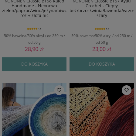
KOKONEK Classic B158 Kaleo
KOKONEK Classic B157 Ayati
Handmade - Neonowa
Crochet - Ciepły
zieleń/paproć/wino/jeżyna/piwonia/fuksja/malinowy
beż/brzoskwinia/lawenda/wrzos/
róż + złota nić
szary
4.8
5.0
50% bawełna/50% akryl / od 250 m /
50% bawełna/50% akryl / od 250 m /
od 50 g
od 50 g
28,90 zł
23,00 zł
DO KOSZYKA
DO KOSZYKA