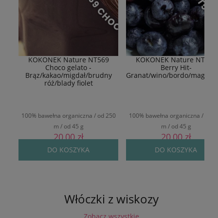
KOKONEK Nature NT569
KOKONEK Nature NT577
Choco gelato -
Berry Hit-
Brąz/kakao/migdał/brudny
Granat/wino/bordo/magent
róż/blady fiolet
100% bawełna organiczna / od 250
100% bawełna organiczna / od 2
m / od 45 g
m / od 45 g
20,00 zł
20,00 zł
DO KOSZYKA
DO KOSZYKA
Włóczki z wiskozy
Zobacz wszystkie