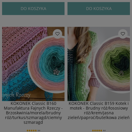
DO KOSZYKA
DO KOSZYKA
KOKONEK Classic B160
KOKONEK Classic B159 Kotek i
Manufaktura Fajnych Rzeczy -
motek - Brudny róż/łososiowy
Brzoskwinia/morela/brudny
róż/krem/jasna
róż/turkus/szmaragd/ciemny
zieleń/paproć/butelkowa zieleń
szmaragd
5.0
5.0