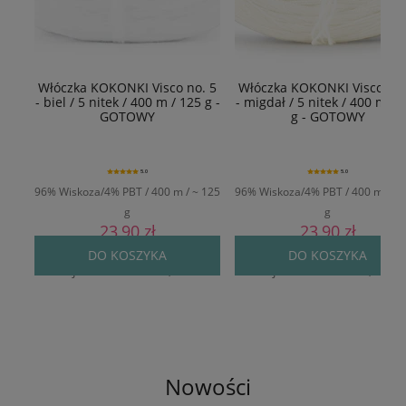
Włóczka KOKONKI Visco no. 5
Włóczka KOKONKI Visco no.
- biel / 5 nitek / 400 m / 125 g -
- migdał / 5 nitek / 400 m / 
GOTOWY
g - GOTOWY
5.0
5.0
96% Wiskoza/4% PBT / 400 m / ~ 125
96% Wiskoza/4% PBT / 400 m / ~ 
g
g
23,90 zł
23,90 zł
Cena regularna:
29,90 zł
Cena regularna:
29,90 zł
DO KOSZYKA
DO KOSZYKA
Najniższa cena:
24,90 zł
Najniższa cena:
24,90 zł
Nowości