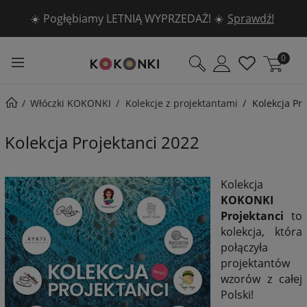
☀️ Pogłębiamy LETNIĄ WYPRZEDAŻ! ☀️
Sprawdź!
0
Włóczki KOKONKI
Kolekcje z projektantami
Kolekcja Pr
Kolekcja Projektanci 2022
Kolekcja
KOKONKI
Projektanci
to
kolekcja, która
połączyła
projektantów
wzorów z całej
Polski!