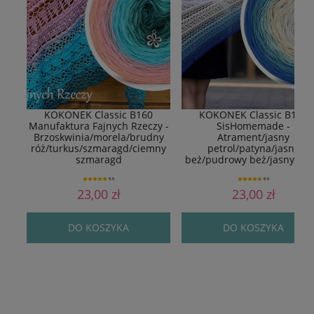
KOKONEK Classic B160
KOKONEK Classic B156
Manufaktura Fajnych Rzeczy -
SisHomemade -
Brzoskwinia/morela/brudny
Atrament/jasny
róż/turkus/szmaragd/ciemny
petrol/patyna/jasny
szmaragd
beż/pudrowy beż/jasny sza
5.0
5.0
23,00 zł
23,00 zł
DO KOSZYKA
DO KOSZYKA