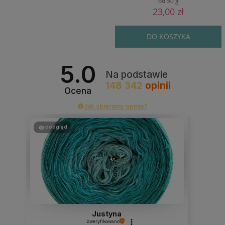
od 50 g
23,00 zł
DO KOSZYKA
5.0
Na podstawie
148 342
opinii
Ocena
Jak zbieramy opinie?
podgląd
Justyna
zweryfikowano