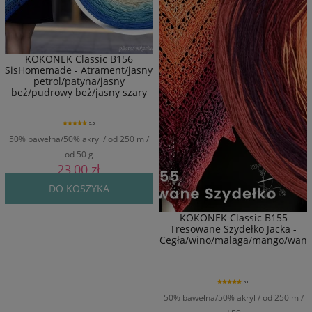
KOKONEK Classic B156
SisHomemade - Atrament/jasny
petrol/patyna/jasny
beż/pudrowy beż/jasny szary
5.0
50% bawełna/50% akryl / od 250 m /
od 50 g
23,00 zł
DO KOSZYKA
KOKONEK Classic B155
Tresowane Szydełko Jacka -
Cegła/wino/malaga/mango/wanil
5.0
50% bawełna/50% akryl / od 250 m /