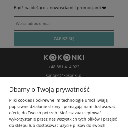
Bądź na bieżąco z nowościami i promocjami ❤️
ZAPISZ SIĘ
+48 881 414 922
kontakt@kokonki.pl
wspolpraca@kokonki.pl
Dbamy o Twoją prywatność
kokonki.motki
Pliki cookies i pokrewne im technologie umożliwiają
Kokonki.motki
poprawne działanie strony i pomagają nam dostosować
Grupa FB
ofertę do Twoich potrzeb. Możesz zaakceptować
wykorzystanie przez nas wszystkich tych plików i przejść
do sklepu lub dostosować użycie plików do swoich
5.0