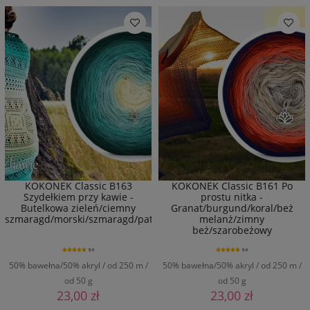
KOKONEK Classic B163
KOKONEK Classic B161 Po
Szydełkiem przy kawie -
prostu nitka -
Butelkowa zieleń/ciemny
Granat/burgund/koral/beż
szmaragd/morski/szmaragd/patyna/mięta/wanilia
melanż/zimny
beż/szarobeżowy
5.0
5.0
50% bawełna/50% akryl / od 250 m /
50% bawełna/50% akryl / od 250 m /
od 50 g
od 50 g
23,00 zł
23,00 zł