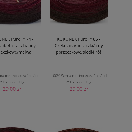
NEK Pure P174 -
KOKONEK Pure P185 -
lada/buraczki/lody
Czekolada/buraczki/lody
zeczkowe/malwa
porzeczkowe/słodki róż
a merino extrafine / od
100% Wełna merino extrafine / od
250 m / od 50 g
250 m / od 50 g
29,00 zł
29,00 zł
DO KOSZYKA
DO KOSZYKA