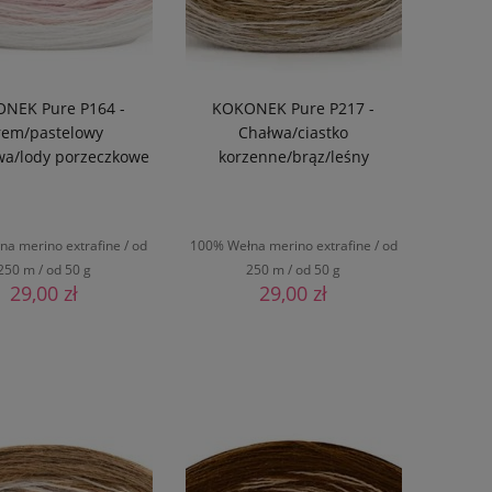
NEK Pure P164 -
KOKONEK Pure P217 -
rem/pastelowy
Chałwa/ciastko
wa/lody porzeczkowe
korzenne/brąz/leśny
a merino extrafine / od
100% Wełna merino extrafine / od
250 m / od 50 g
250 m / od 50 g
29,00 zł
29,00 zł
DO KOSZYKA
DO KOSZYKA