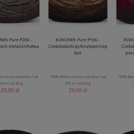
EK Pure P206 -
KOKONEK Pure P166 -
KOKO
rzech melanż/chałwa
Czekolada/brąz/biszkopt/ciepły
Czeko
beż
por
 merino extrafine / od
100% Wełna merino extrafine / od
100% Wełn
50 m / od 50 g
250 m / od 50 g
29,00 zł
29,00 zł
O KOSZYKA
DO KOSZYKA