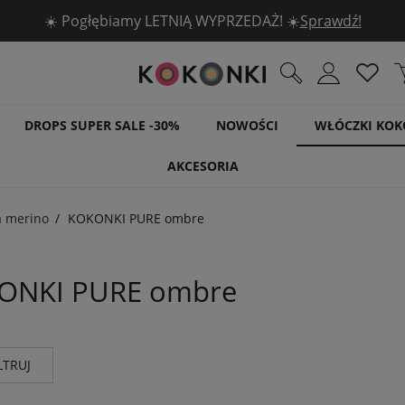
🧶 5 włóczek DROPS -30% 🧶
Sprawdź!
DROPS SUPER SALE -30%
NOWOŚCI
WŁÓCZKI KOK
AKCESORIA
a merino
KOKONKI PURE ombre
ONKI PURE ombre
LTRUJ