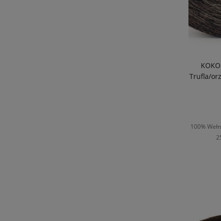
KOKON
Trufla/o
100% Wełna
2
D