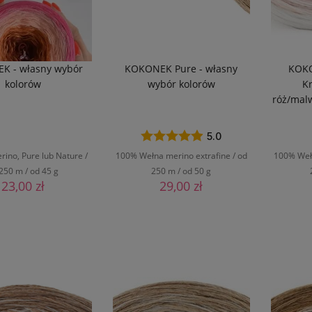
K - własny wybór
KOKONEK Pure - własny
KOKO
kolorów
wybór kolorów
K
róż/mal
5.0
rino, Pure lub Nature /
100% Wełna merino extrafine / od
100% Wełn
250 m / od 45 g
250 m / od 50 g
23,00 zł
29,00 zł
O KOSZYKA
DO KOSZYKA