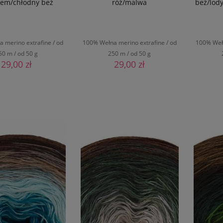
rem/chłodny beż
róż/malwa
beż/lod
 merino extrafine / od
100% Wełna merino extrafine / od
100% Wełn
50 m / od 50 g
250 m / od 50 g
29,00 zł
29,00 zł
O KOSZYKA
DO KOSZYKA