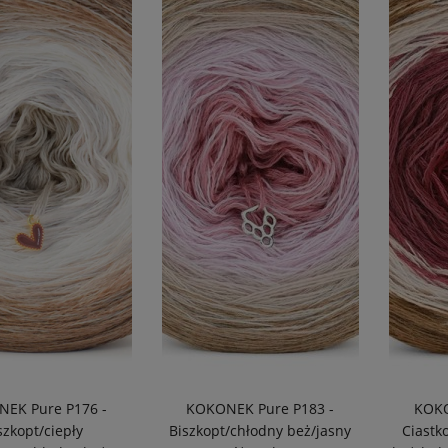
EK Pure P176 -
KOKONEK Pure P183 -
KOKO
szkopt/ciepły
Biszkopt/chłodny beż/jasny
Ciastk