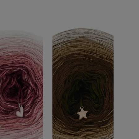
Promocja
nie
(73)
do