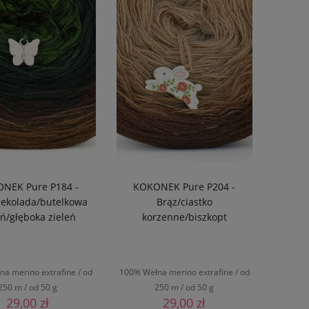
NEK Pure P184 -
KOKONEK Pure P204 -
zekolada/butelkowa
Brąz/ciastko
eń/głęboka zieleń
korzenne/biszkopt
a merino extrafine / od
100% Wełna merino extrafine / od
250 m / od 50 g
250 m / od 50 g
29,00 zł
29,00 zł