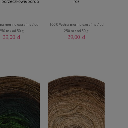
y porzeczkowe/bordo
róż
a merino extrafine / od
100% Wełna merino extrafine / od
250 m / od 50 g
250 m / od 50 g
29,00 zł
29,00 zł
DO KOSZYKA
DO KOSZYKA