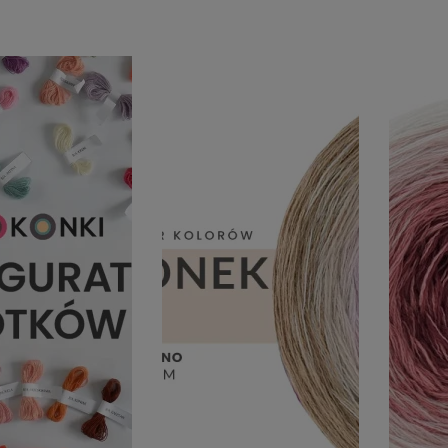
nt
Wysyłka
Cena
KI
(73)
do 5 dni rob. - motki
od
(73)
kręcimy na zamówienie
FILTRUJ