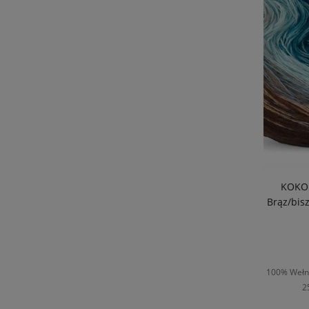
KOKON
Brąz/bis
100% Wełna
2