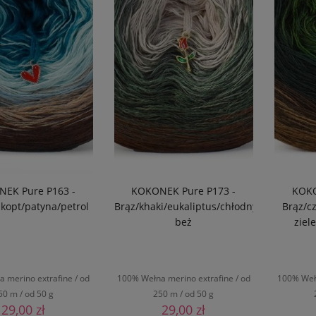
EK Pure P163 -
KOKONEK Pure P173 -
KOKO
zkopt/patyna/petrol
Brąz/khaki/eukaliptus/chłodny
Brąz/c
beż
ziel
 merino extrafine / od
100% Wełna merino extrafine / od
100% Wełn
50 m / od 50 g
250 m / od 50 g
29,00 zł
29,00 zł