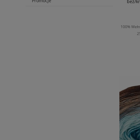
Promocje
beż/k
100% Wełna
2
D