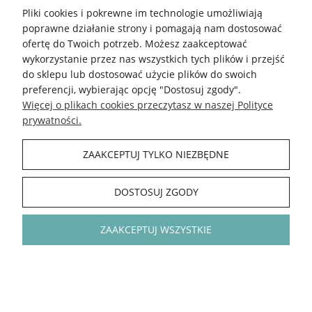
kontakt@kokonki.pl
Pliki cookies i pokrewne im technologie umożliwiają
wspolpraca@kokonki.pl
poprawne działanie strony i pomagają nam dostosować
ofertę do Twoich potrzeb. Możesz zaakceptować
kokonki.motki
wykorzystanie przez nas wszystkich tych plików i przejść
Kokonki.motki
do sklepu lub dostosować użycie plików do swoich
preferencji, wybierając opcję "Dostosuj zgody".
Grupa FB
Więcej o plikach cookies przeczytasz w naszej Polityce
prywatności.
5.0
Średnia ocena kokonki.pl
ZAAKCEPTUJ TYLKO NIEZBĘDNE
Na podstawie
148 395
opinii
z całego okresu
Zobacz opinie
DOSTOSUJ ZGODY
INFORMACJE
ZAAKCEPTUJ WSZYSTKIE
POLECAMY
KOKONKI