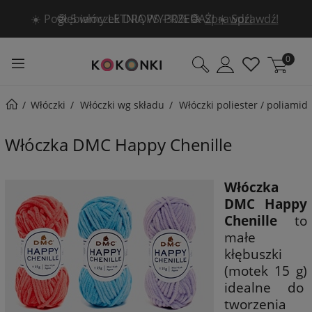
🧶 5 włóczek DROPS -30% 🧶
Sprawdź!
0
Włóczki
Włóczki wg składu
Włóczki poliester / poliamid
Włóczka DMC Happy Chenille
Włóczka
DMC Happy
Chenille
to
małe
kłębuszki
(motek 15 g)
idealne do
tworzenia