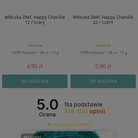
Włóczka DMC Happy Chenille
Włóczka DMC Happy Chenille
12 / szary
22 / czerń
5.0
5.0
100% Poliester / 38 m / 15 g
100% Poliester / 38 m / 15 g
4,90 zł
5,90 zł
DO KOSZYKA
DO KOSZYKA
5.0
Na podstawie
148 400
opinii
Ocena
Jak zbieramy opinie?
podgląd