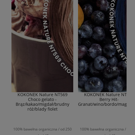
KOKONEK Nature NT569
KOKONEK Nature NT577
Choco gelato -
Berry Hit-
Brąz/kakao/migdał/brudny
Granat/wino/bordo/magent
róż/blady fiolet
100% bawełna organiczna / od 250
100% bawełna organiczna / od 2