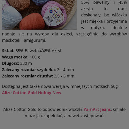
55% bawełny i 45%
akrylu to duet
doskonały, bo włóczka
jest miękka i przyjemna
w dotyku. Idealnie
nadaje się na wyroby dla dzieci, szczególnie do wyrobów
maskotek - amigurumi.
Skład:
55% Bawełna/45% Akryl
Waga motka:
100 g
Długość:
330 m
Zalecany rozmiar szydełka:
2 - 4 mm
Zalecany rozmiar drutów:
3,5 - 5 mm
Dostępna jest także nowa wersja w mniejszych motkach 50g -
Alize Cotton Gold Hobby New.
Alize Cotton Gold to odpowiednik włóczki
YarnArt Jeans
, śmiało
może ją uzupełniać, a nawet zastępować.