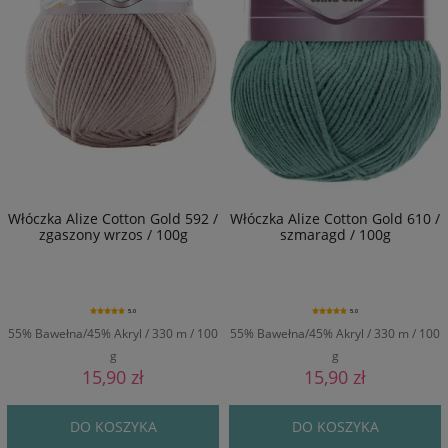
Włóczka Alize Cotton Gold 592 /
Włóczka Alize Cotton Gold 610 /
zgaszony wrzos / 100g
szmaragd / 100g
5.0
5.0
55% Bawełna/45% Akryl / 330 m / 100
55% Bawełna/45% Akryl / 330 m / 100
g
g
15,90 zł
15,90 zł
DO KOSZYKA
DO KOSZYKA