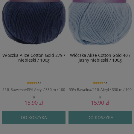
Włóczka Alize Cotton Gold 279 /
Włóczka Alize Cotton Gold 40 /
niebieski / 100g
jasny niebieski / 100g
5.0
4.8
55% Bawełna/45% Akryl / 330 m / 100
55% Bawełna/45% Akryl / 330 m / 100
g
g
15,90 zł
15,90 zł
DO KOSZYKA
DO KOSZYKA