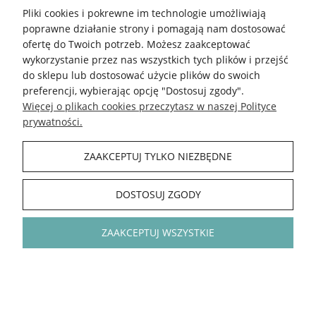
DO KOSZYKA
DO KOSZYKA
Pliki cookies i pokrewne im technologie umożliwiają
poprawne działanie strony i pomagają nam dostosować
ofertę do Twoich potrzeb. Możesz zaakceptować
wykorzystanie przez nas wszystkich tych plików i przejść
do sklepu lub dostosować użycie plików do swoich
preferencji, wybierając opcję "Dostosuj zgody".
Więcej o plikach cookies przeczytasz w naszej Polityce
prywatności.
ZAAKCEPTUJ TYLKO NIEZBĘDNE
DOSTOSUJ ZGODY
ZAAKCEPTUJ WSZYSTKIE