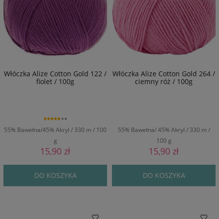
Włóczka Alize Cotton Gold 122 /
Włóczka Alize Cotton Gold 264 /
fiolet / 100g
ciemny róż / 100g
4.9
55% Bawełna/45% Akryl / 330 m / 100
55% Bawełna/ 45% Akryl / 330 m /
g
100 g
15,90 zł
15,90 zł
DO KOSZYKA
DO KOSZYKA