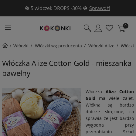
✨Aż 3 wzory gratis w sierpniu ✨ Poznaj je
tutaj!
0
Włóczki
Włóczki wg producenta
Włóczki Alize
Włóczka
Włóczka Alize Cotton Gold - mieszanka
bawełny
Włóczka
Alize Cotton
Gold
ma wiele zalet.
Włókna są bardzo
dobrze skręcone, co
sprawia że jest bardzo
wygodna przy
przerabianiu. Skład