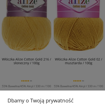
Włóczka Alize Cotton Gold 216 /
Włóczka Alize Cotton Gold 02 /
słoneczny / 100g
musztarda / 100g
5.0
5.0
55% Bawełna/45% Akryl / 330 m / 100
55% Bawełna/45% Akryl / 330 m / 100
g
g
15,90 zł
15,90 zł
Dbamy o Twoją prywatność