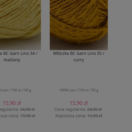
tak
(20)
a BC Garn Lino 34 /
Włóczka BC Garn Lino 35 /
maślany
curry
 Len / 150 m / 50 g
100% Len / 150 m / 50 g
15,90 zł
15,90 zł
regularna:
24,90 zł
Cena regularna:
24,90 zł
ższa cena:
19,90 zł
Najniższa cena:
19,90 zł