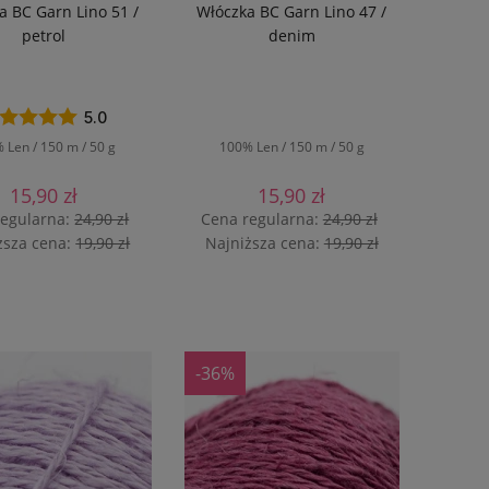
a BC Garn Lino 51 /
Włóczka BC Garn Lino 47 /
petrol
denim
5.0
 Len / 150 m / 50 g
100% Len / 150 m / 50 g
15,90 zł
15,90 zł
regularna:
24,90 zł
Cena regularna:
24,90 zł
ższa cena:
19,90 zł
Najniższa cena:
19,90 zł
DO KOSZYKA
DO KOSZYKA
-36%