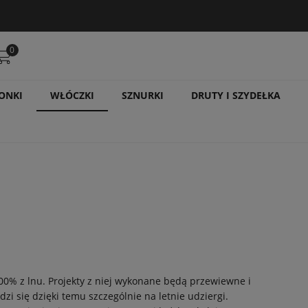
0
ONKI
WŁÓCZKI
SZNURKI
DRUTY I SZYDEŁKA
00% z lnu. Projekty z niej wykonane będą przewiewne i
zi się dzięki temu szczególnie na letnie udziergi.