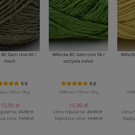
godz. + dostawa
(20)
od
do
FILTRUJ
 BC Garn Lino 60 /
Włóczka BC Garn Lino 58 /
Włóczk
mech
soczysta zieleń
5.0
5.0
Len / 150 m / 50 g
100% Len / 150 m / 50 g
100%
15,90 zł
15,90 zł
egularna:
24,90 zł
Cena regularna:
24,90 zł
Cena 
sza cena:
19,90 zł
Najniższa cena:
19,90 zł
Najni
OWIADOM O