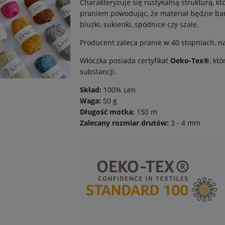
Charakteryzuje się rustykalną strukturą, k
praniem powodując, że materiał będzie bar
bluzki, sukienki, spódnice czy szale.
Producent zaleca pranie w 40 stopniach, n
Włóczka posiada certyfikat
Oeko-Tex®
, kt
substancji.
Skład:
100% Len
Waga:
50 g
Długość motka:
150 m
Zalecany rozmiar drutów:
3 - 4 mm