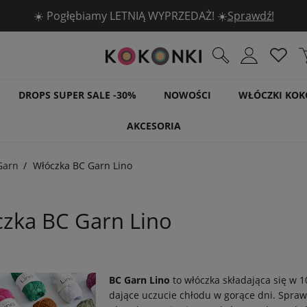
☀️ Pogłębiamy LETNIĄ WYPRZEDAŻ! ☀️
Sprawdź!
DROPS SUPER SALE -30%
NOWOŚCI
WŁÓCZKI KOK
AKCESORIA
Garn
Włóczka BC Garn Lino
zka BC Garn Lino
BC Garn Lino
to włóczka składająca się w 1
dające uczucie chłodu w gorące dni. Sprawd