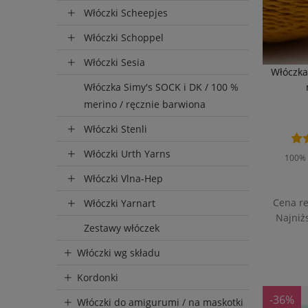
Włóczki Scheepjes
Włóczki Schoppel
Włóczki Sesia
Włóczka
Włóczka Simy's SOCK i DK / 100 %
merino / ręcznie barwiona
Włóczki Stenli
Włóczki Urth Yarns
100% 
Włóczki Vlna-Hep
Cena r
Włóczki Yarnart
Najniż
Zestawy włóczek
D
Włóczki wg składu
Kordonki
-36%
Włóczki do amigurumi / na maskotki