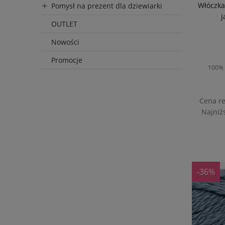
Włóczka
Pomysł na prezent dla dziewiarki
j
OUTLET
Nowości
Promocje
100% 
Cena r
Najniż
D
-36%