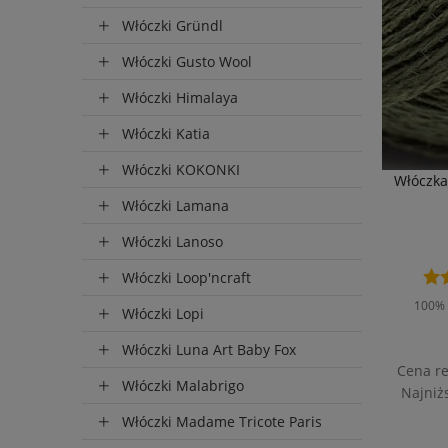
Włóczki Gründl
do 72 
Włóczki Gusto Wool
Włóczki Himalaya
Włóczki Katia
Włóczki KOKONKI
Włóczka
Włóczki Lamana
Włóczki Lanoso
Włóczki Loop'ncraft
100% 
Włóczki Lopi
Włóczki Luna Art Baby Fox
Cena r
Włóczki Malabrigo
Najniż
Włóczki Madame Tricote Paris
P