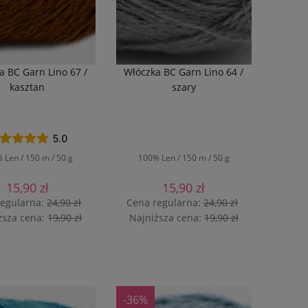
a BC Garn Lino 67 /
Włóczka BC Garn Lino 64 /
kasztan
szary
5.0
 Len / 150 m / 50 g
100% Len / 150 m / 50 g
15,90 zł
15,90 zł
regularna:
24,90 zł
Cena regularna:
24,90 zł
ższa cena:
19,90 zł
Najniższa cena:
19,90 zł
DO KOSZYKA
DO KOSZYKA
-36%