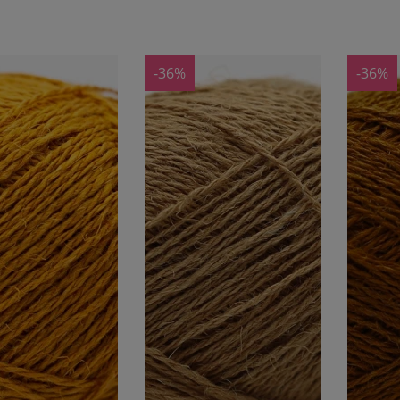
OSTĘPNOŚCI
DO KOSZYKA
-36%
-36%