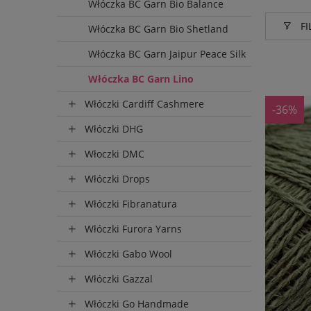
Włóczka BC Garn Bio Balance
FI
Włóczka BC Garn Bio Shetland
Włóczka BC Garn Jaipur Peace Silk
Produce
Włóczka BC Garn Lino
BC Ga
Włóczki Cardiff Cashmere
-36%
Włóczki DHG
Włoczki DMC
Włóczki Drops
Włóczki Fibranatura
Włóczki Furora Yarns
Włóczki Gabo Wool
Włóczki Gazzal
Włóczki Go Handmade
Wysyłka