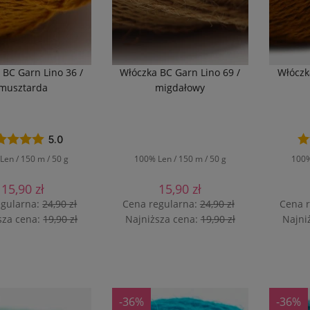
 BC Garn Lino 36 /
Włóczka BC Garn Lino 69 /
Włóczk
musztarda
migdałowy
5.0
Len / 150 m / 50 g
100% Len / 150 m / 50 g
100%
15,90 zł
15,90 zł
egularna:
24,90 zł
Cena regularna:
24,90 zł
Cena 
sza cena:
19,90 zł
Najniższa cena:
19,90 zł
Najni
O KOSZYKA
DO KOSZYKA
-36%
-36%