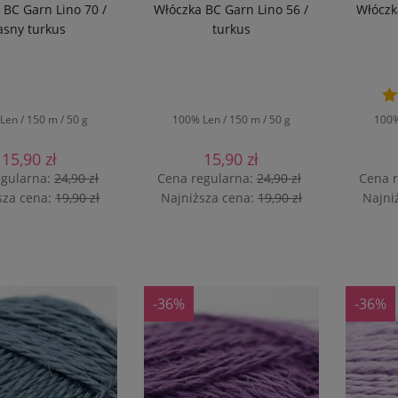
 BC Garn Lino 70 /
Włóczka BC Garn Lino 56 /
Włóczk
asny turkus
turkus
Len / 150 m / 50 g
100% Len / 150 m / 50 g
100%
15,90 zł
15,90 zł
egularna:
24,90 zł
Cena regularna:
24,90 zł
Cena 
sza cena:
19,90 zł
Najniższa cena:
19,90 zł
Najni
O KOSZYKA
DO KOSZYKA
-36%
-36%