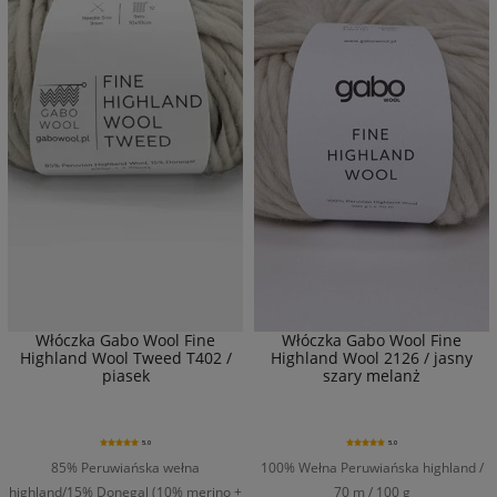
Włóczka Gabo Wool Fine
Włóczka Gabo Wool Fine
Highland Wool Tweed T402 /
Highland Wool 2126 / jasny
piasek
szary melanż
5.0
5.0
85% Peruwiańska wełna
100% Wełna Peruwiańska highland /
highland/15% Donegal (10% merino +
70 m / 100 g