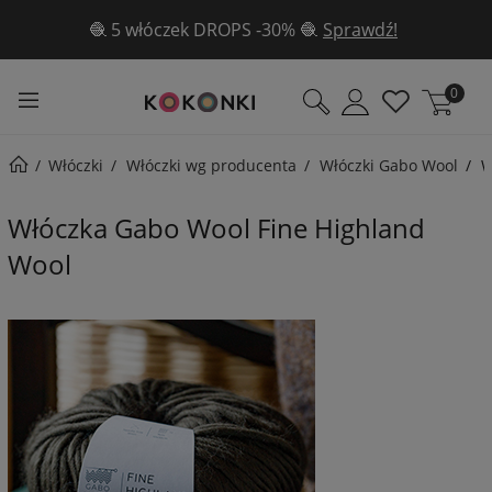
🧶 5 włóczek DROPS -30% 🧶
Sprawdź!
0
Włóczki
Włóczki wg producenta
Włóczki Gabo Wool
W
Włóczka Gabo Wool Fine Highland
Wool