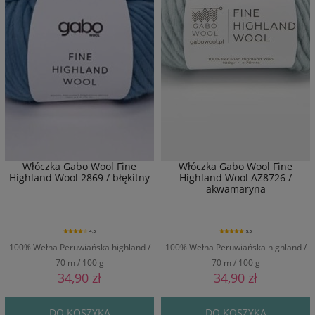
Włóczka Gabo Wool Fine
Włóczka Gabo Wool Fine
Highland Wool 2869 / błękitny
Highland Wool AZ8726 /
akwamaryna
4.0
5.0
100% Wełna Peruwiańska highland /
100% Wełna Peruwiańska highland /
70 m / 100 g
70 m / 100 g
34,90 zł
34,90 zł
DO KOSZYKA
DO KOSZYKA