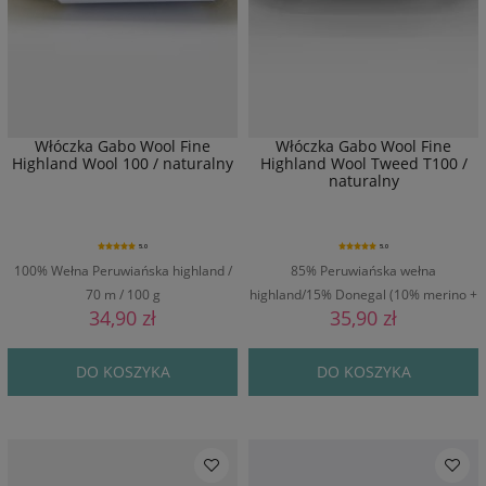
Włóczka Gabo Wool Fine
Włóczka Gabo Wool Fine
Highland Wool 100 / naturalny
Highland Wool Tweed T100 /
naturalny
5.0
5.0
100% Wełna Peruwiańska highland /
85% Peruwiańska wełna
70 m / 100 g
highland/15% Donegal (10% merino +
34,90 zł
35,90 zł
5% wiskoza) / 70 m / 100 g
DO KOSZYKA
DO KOSZYKA