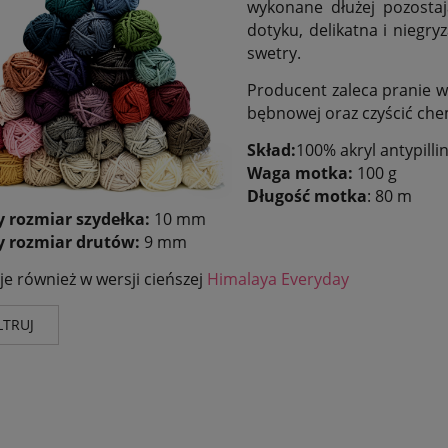
wykonane dłużej pozostaj
dotyku, delikatna i niegryz
swetry.
Producent zaleca pranie 
bębnowej oraz czyścić che
Skład:
100% akryl antypillin
Waga motka:
100 g
Długość motka
: 80 m
y rozmiar szydełka:
10 mm
y rozmiar drutów:
9 mm
e również w wersji cieńszej
Himalaya Everyday
LTRUJ
nt
Wg składu
Kolor
aya
(2)
akryl
(2)
odcieni
pomara