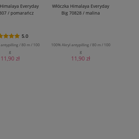
Himalaya Everyday
Włóczka Himalaya Everyday
807 / pomarańcz
Big 70828 / malina
5.0
antypilling / 80 m / 100
100% Akryl antypilling / 80 m / 100
g
g
11,90 zł
11,90 zł
O KOSZYKA
DO KOSZYKA