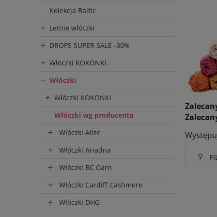
Kolekcja Baltic
Letnie włóczki
DROPS SUPER SALE -30%
Włóczki KOKONKI
Włóczki
Włóczki KOKONKI
Zalecan
Włóczki wg producenta
Zalecan
Włóczki Alize
Występuj
Włóczki Ariadna
FI
Włóczki BC Garn
Produce
Włóczki Cardiff Cashmere
Himal
Włóczki DHG