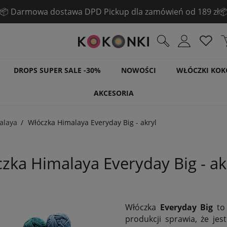
📦 Darmowa dostawa DPD Pickup dla zamówień od 189 zł
DROPS SUPER SALE -30%
NOWOŚCI
WŁÓCZKI KOK
AKCESORIA
alaya
Włóczka Himalaya Everyday Big - akryl
zka Himalaya Everyday Big - ak
Włóczka
Everyday Big
to 
produkcji sprawia, że je