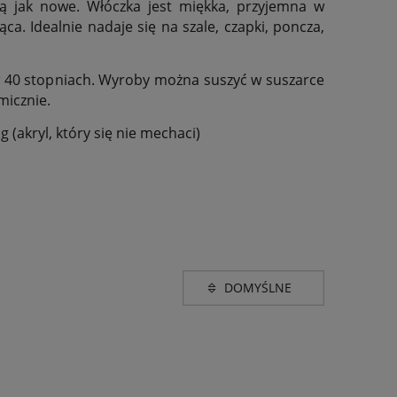
ą jak nowe. Włóczka jest miękka, przyjemna w
ąca. Idealnie nadaje się na szale, czapki, poncza,
w 40 stopniach. Wyroby można suszyć w suszarce
micznie.
g (akryl, który się nie mechaci)
Grubość
e
super bulky (40-90m w
(1)
(2)
ńczowego
100g)