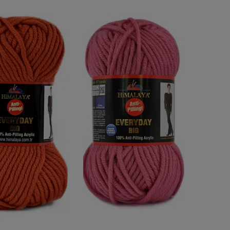
odcieni
Cena
godz. + dostawa
(2)
od
do
FILTRUJ