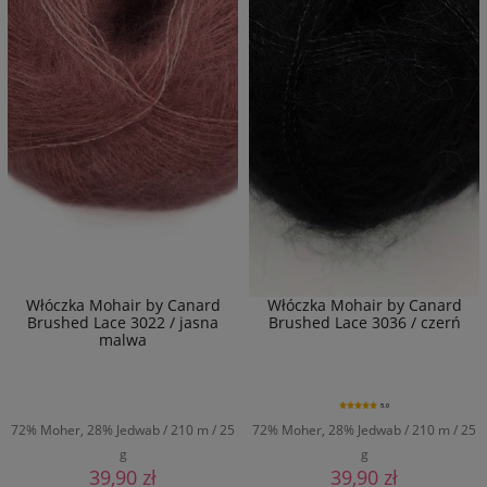
Włóczka Mohair by Canard
Włóczka Mohair by Canard
Brushed Lace 3022 / jasna
Brushed Lace 3036 / czerń
malwa
5.0
72% Moher, 28% Jedwab / 210 m / 25
72% Moher, 28% Jedwab / 210 m / 25
g
g
39,90 zł
39,90 zł