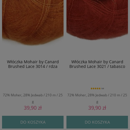
Włóczka Mohair by Canard
Włóczka Mohair by Canard
Brushed Lace 3014 / rdza
Brushed Lace 3021 / tabasco
5.0
72% Moher, 28% Jedwab / 210 m / 25
72% Moher, 28% Jedwab / 210 m / 25
g
g
39,90 zł
39,90 zł
DO KOSZYKA
DO KOSZYKA