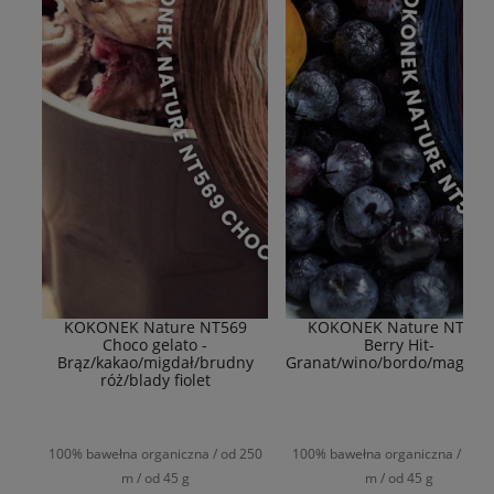
KOKONEK Nature NT569
KOKONEK Nature NT577
Choco gelato -
Berry Hit-
Brąz/kakao/migdał/brudny
Granat/wino/bordo/magent
róż/blady fiolet
100% bawełna organiczna / od 250
100% bawełna organiczna / od 2
m / od 45 g
m / od 45 g