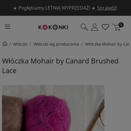
🧶 5 włóczek DROPS -30% 🧶
Sprawdź!
0
Włóczki
Włóczki wg producenta
Włóczka Mohair by Can
Włóczka Mohair by Canard Brushed
Lace