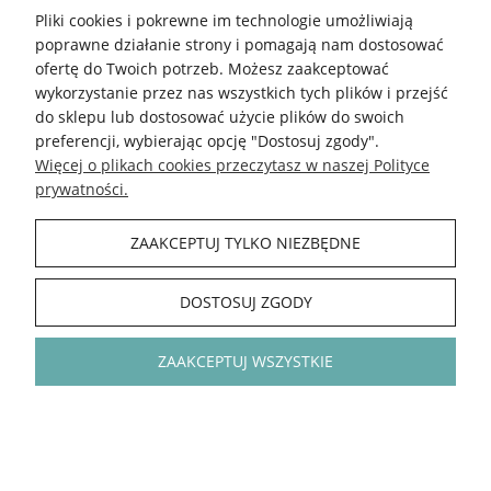
Pliki cookies i pokrewne im technologie umożliwiają
poprawne działanie strony i pomagają nam dostosować
ofertę do Twoich potrzeb. Możesz zaakceptować
wykorzystanie przez nas wszystkich tych plików i przejść
do sklepu lub dostosować użycie plików do swoich
preferencji, wybierając opcję "Dostosuj zgody".
Więcej o plikach cookies przeczytasz w naszej Polityce
prywatności.
ZAAKCEPTUJ TYLKO NIEZBĘDNE
Książka Shine! Knitting with
Książka The Island and Th
DOSTOSUJ ZGODY
Beads / Laine Publishing - w
Forest / Laine Publishing -
języku angielskim
języku angielskim
ZAAKCEPTUJ WSZYSTKIE
169,00 zł
169,00 zł
DO KOSZYKA
DO KOSZYKA