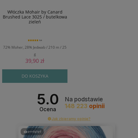
Włóczka Mohair by Canard
Brushed Lace 3025 / butelkowa
zieleń
5.0
72% Moher, 28% Jedwab / 210 m / 25
g
39,90 zł
DO KOSZYKA
5.0
Na podstawie
148 223
opinii
Ocena
Jak zbieramy opinie?
podgląd