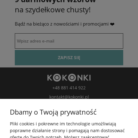
na szydełkowe chusty!
Bądź na bieżąco z nowościami i promocjami ❤️
ZAPISZ SIĘ
+48 881 414 922
kontakt@kokonki.pl
wspolpraca@kokonki.pl
Dbamy o Twoją prywatność
kokonki.motki
Pliki cookies i pokrewne im technologie umożliwiają
Kokonki.motki
poprawne działanie strony i pomagają nam dostosować
Grupa FB
ofertę do Twoich potrzeb. Możesz zaakceptować