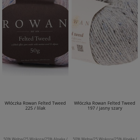
Włóczka Rowan Felted Tweed
Włóczka Rowan Felted Tweed
225 / lilak
197 / jasny szary
50% Wełna/25 Wiskoza/25% Alpaka /
50% Wełna/25 Wiskoza/25% Alpaka /