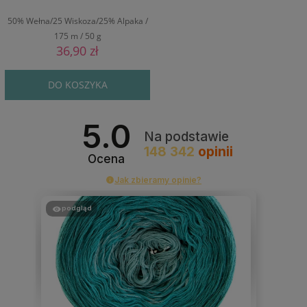
50% Wełna/25 Wiskoza/25% Alpaka /
175 m / 50 g
36,90 zł
DO KOSZYKA
5.0
Na podstawie
148 342
opinii
Ocena
Jak zbieramy opinie?
podgląd