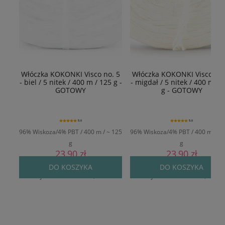
Włóczka KOKONKI Visco no. 5
Włóczka KOKONKI Visco no.
- biel / 5 nitek / 400 m / 125 g -
- migdał / 5 nitek / 400 m / 
GOTOWY
g - GOTOWY
5.0
5.0
96% Wiskoza/4% PBT / 400 m / ~ 125
96% Wiskoza/4% PBT / 400 m / ~ 
g
g
23,90 zł
23,90 zł
Cena regularna:
29,90 zł
Cena regularna:
29,90 zł
DO KOSZYKA
DO KOSZYKA
Najniższa cena:
24,90 zł
Najniższa cena:
24,90 zł