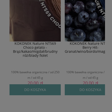
KOKONEK Nature NT569
KOKONEK Nature NT577
Choco gelato -
Berry Hit-
Brąz/kakao/migdał/brudny
Granat/wino/bordo/magent
róż/blady fiolet
100% bawełna organiczna / od 250
100% bawełna organiczna / od 2
m / od 45 g
m / od 45 g
20,00 zł
20,00 zł
DO KOSZYKA
DO KOSZYKA