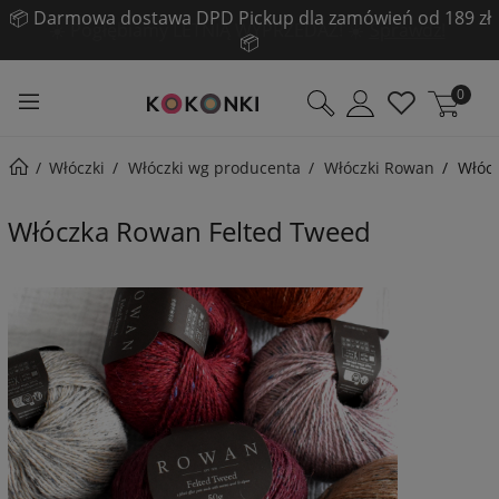
☀️ Pogłębiamy LETNIĄ WYPRZEDAŻ! ☀️
Sprawdź!
0
Włóczki
Włóczki wg producenta
Włóczki Rowan
Włóc
Włóczka Rowan Felted Tweed