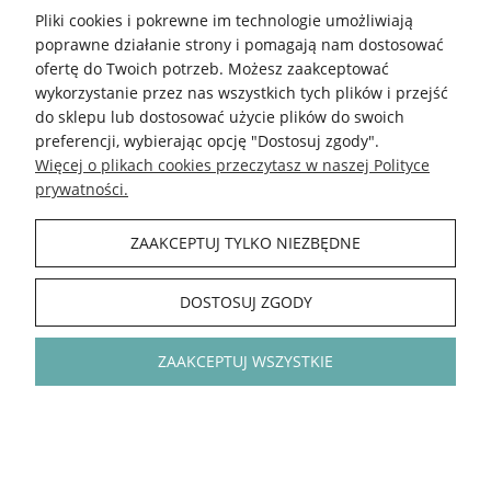
Pliki cookies i pokrewne im technologie umożliwiają
poprawne działanie strony i pomagają nam dostosować
ofertę do Twoich potrzeb. Możesz zaakceptować
wykorzystanie przez nas wszystkich tych plików i przejść
do sklepu lub dostosować użycie plików do swoich
preferencji, wybierając opcję "Dostosuj zgody".
Więcej o plikach cookies przeczytasz w naszej Polityce
prywatności.
Włóczka Sandnes Garn Double
Włóczka Sandnes Garn Double
Sunday 9564 PetiteKnit /
Sunday 9533 PetiteKnit /
matcha
zielona herbata
ZAAKCEPTUJ TYLKO NIEZBĘDNE
DOSTOSUJ ZGODY
100% wełna merino / 108 m / 50 g
100% wełna merino / 108 m / 50 g
ZAAKCEPTUJ WSZYSTKIE
31,90 zł
31,90 zł
DO KOSZYKA
DO KOSZYKA