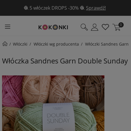
✨Aż 3 wzory gratis w sierpniu ✨ Poznaj je
tutaj!
0
Włóczki
Włóczki wg producenta
Włóczki Sandnes Garn
Włóczka Sandnes Garn Double Sunday