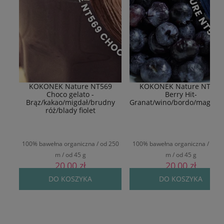
KOKONEK Nature NT569
KOKONEK Nature NT577
Choco gelato -
Berry Hit-
Brąz/kakao/migdał/brudny
Granat/wino/bordo/magent
róż/blady fiolet
100% bawełna organiczna / od 250
100% bawełna organiczna / od 2
m / od 45 g
m / od 45 g
20,00 zł
20,00 zł
DO KOSZYKA
DO KOSZYKA