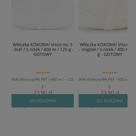
Włóczka KOKONKI Visco no. 5
Włóczka KOKONKI Visco no.
- biel / 5 nitek / 400 m / 125 g -
- migdał / 5 nitek / 400 m / 
GOTOWY
g - GOTOWY
5.0
5.0
96% Wiskoza/4% PBT / 400 m / ~ 125
96% Wiskoza/4% PBT / 400 m / ~ 
g
g
23,90 zł
23,90 zł
Cena regularna:
29,90 zł
Cena regularna:
29,90 zł
DO KOSZYKA
DO KOSZYKA
Najniższa cena:
24,90 zł
Najniższa cena:
24,90 zł