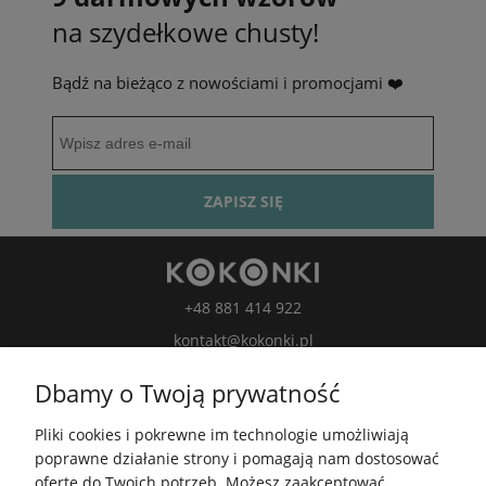
na szydełkowe chusty!
Bądź na bieżąco z nowościami i promocjami ❤️
ZAPISZ SIĘ
+48 881 414 922
kontakt@kokonki.pl
wspolpraca@kokonki.pl
Dbamy o Twoją prywatność
kokonki.motki
Pliki cookies i pokrewne im technologie umożliwiają
Kokonki.motki
poprawne działanie strony i pomagają nam dostosować
Grupa FB
ofertę do Twoich potrzeb. Możesz zaakceptować