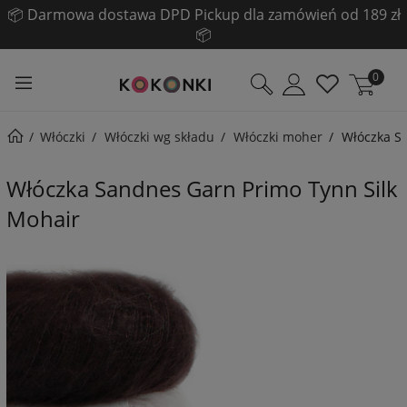
☀️ Pogłębiamy LETNIĄ WYPRZEDAŻ! ☀️
Sprawdź!
0
Włóczki
Włóczki wg składu
Włóczki moher
Włóczka S
Włóczka Sandnes Garn Primo Tynn Silk
Mohair