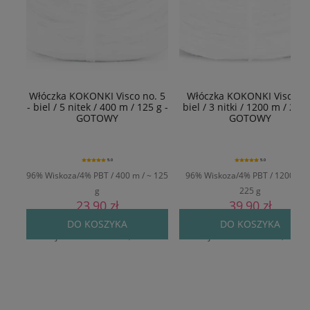
Włóczka KOKONKI Visco no. 5
Włóczka KOKONKI Viscoza 
- biel / 5 nitek / 400 m / 125 g -
biel / 3 nitki / 1200 m / 225g
GOTOWY
GOTOWY
5.0
5.0
96% Wiskoza/4% PBT / 400 m / ~ 125
96% Wiskoza/4% PBT / 1200 m /
g
225 g
23,90 zł
39,90 zł
Cena regularna:
29,90 zł
Cena regularna:
49,90 zł
DO KOSZYKA
DO KOSZYKA
Najniższa cena:
24,90 zł
Najniższa cena:
42,90 zł