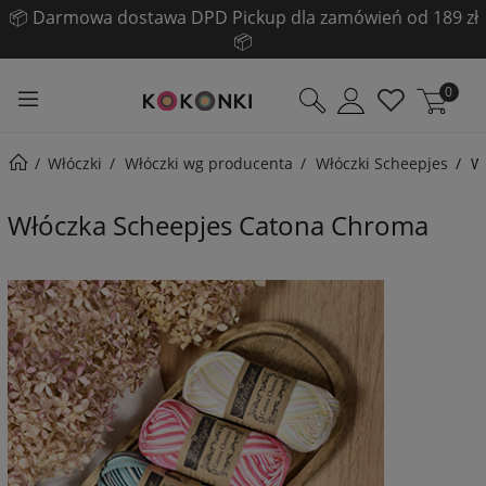
☀️ Pogłębiamy LETNIĄ WYPRZEDAŻ! ☀️
Sprawdź!
0
Włóczki
Włóczki wg producenta
Włóczki Scheepjes
W
Włóczka Scheepjes Catona Chroma