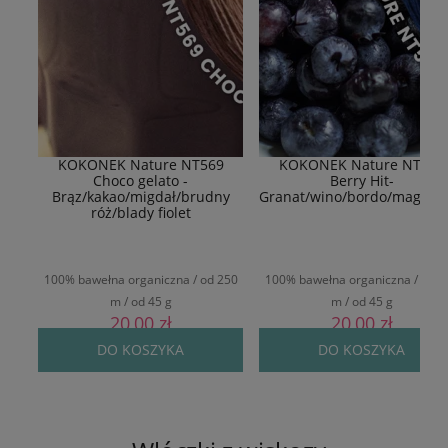
KOKONEK Nature NT569
KOKONEK Nature NT577
Choco gelato -
Berry Hit-
Brąz/kakao/migdał/brudny
Granat/wino/bordo/magent
róż/blady fiolet
100% bawełna organiczna / od 250
100% bawełna organiczna / od 2
m / od 45 g
m / od 45 g
20,00 zł
20,00 zł
DO KOSZYKA
DO KOSZYKA