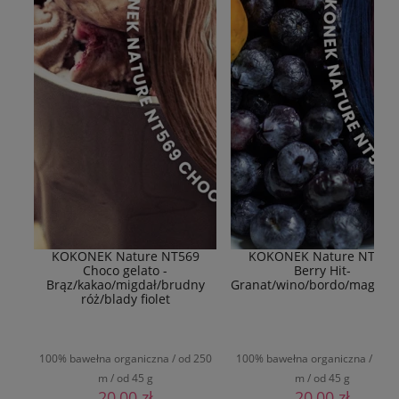
KOKONEK Nature NT569
KOKONEK Nature NT577
Choco gelato -
Berry Hit-
Brąz/kakao/migdał/brudny
Granat/wino/bordo/magent
róż/blady fiolet
100% bawełna organiczna / od 250
100% bawełna organiczna / od 2
m / od 45 g
m / od 45 g
20,00 zł
20,00 zł