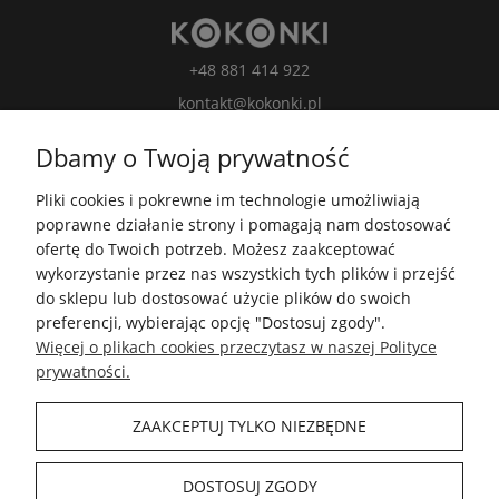
+48 881 414 922
kontakt@kokonki.pl
wspolpraca@kokonki.pl
Dbamy o Twoją prywatność
kokonki.motki
Pliki cookies i pokrewne im technologie umożliwiają
Kokonki.motki
poprawne działanie strony i pomagają nam dostosować
Grupa FB
ofertę do Twoich potrzeb. Możesz zaakceptować
wykorzystanie przez nas wszystkich tych plików i przejść
do sklepu lub dostosować użycie plików do swoich
5.0
preferencji, wybierając opcję "Dostosuj zgody".
Średnia ocena kokonki.pl
Więcej o plikach cookies przeczytasz w naszej Polityce
Na podstawie
148 507
opinii
z całego okresu
prywatności.
Zobacz opinie
ZAAKCEPTUJ TYLKO NIEZBĘDNE
INFORMACJE
DOSTOSUJ ZGODY