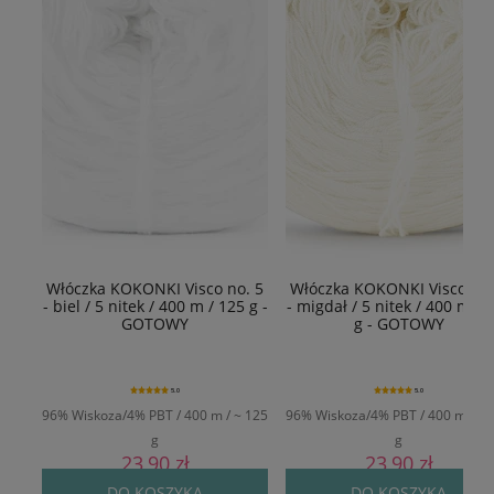
Włóczka KOKONKI Visco no. 5
Włóczka KOKONKI Visco no.
- biel / 5 nitek / 400 m / 125 g -
- migdał / 5 nitek / 400 m / 
GOTOWY
g - GOTOWY
5.0
5.0
96% Wiskoza/4% PBT / 400 m / ~ 125
96% Wiskoza/4% PBT / 400 m / ~ 
g
g
23,90 zł
23,90 zł
Cena regularna:
29,90 zł
Cena regularna:
29,90 zł
DO KOSZYKA
DO KOSZYKA