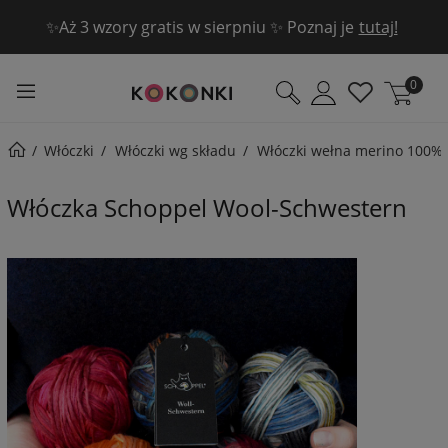
📦 Darmowa dostawa DPD Pickup dla zamówień od 189 zł
📦
0
Włóczki
Włóczki wg składu
Włóczki wełna merino 100%
Włóczka Schoppel Wool-Schwestern