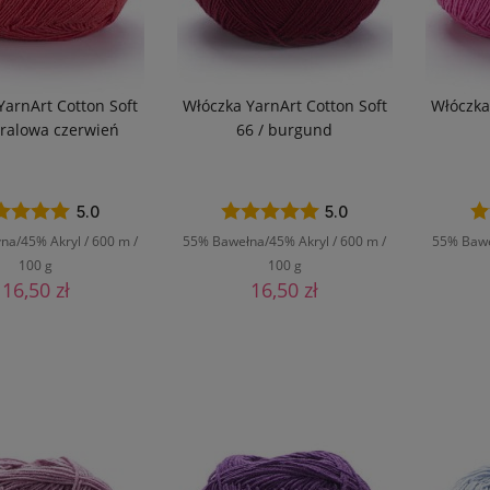
YarnArt Cotton Soft
Włóczka YarnArt Cotton Soft
Włóczka
oralowa czerwień
66 / burgund
5.0
5.0
a/45% Akryl / 600 m /
55% Bawełna/45% Akryl / 600 m /
55% Bawe
100 g
100 g
16,50 zł
16,50 zł
O KOSZYKA
DO KOSZYKA