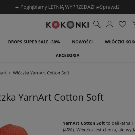
☀️ Pogłębiamy LETNIĄ WYPRZEDAŻ! ☀️
Sprawdź!
DROPS SUPER SALE -30%
NOWOŚCI
WŁÓCZKI KOK
AKCESORIA
nart
Włóczka YarnArt Cotton Soft
zka YarnArt Cotton Soft
YarnArt Cotton Soft
to delikatna i
(45%). Włóczka jest cienka, ale wyd