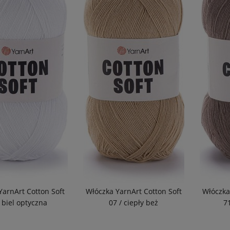
odcieni
odcieni
pomara
odcienie
srebra
odcienie
więcej
Cena
godz. + dostawa
(26)
od
do
YarnArt Cotton Soft
Włóczka YarnArt Cotton Soft
Włóczka
FILTRUJ
 biel optyczna
07 / ciepły beż
7