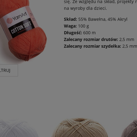
się. Ze względu na skład, projekty 
na wyroby dla dzieci.
Skład:
55% Bawełna, 45% Akryl
Waga:
100 g
Długość:
600 m
Zalecany rozmiar drutów:
2,5 mm
Zalecany rozmiar szydełka:
2,5 m
LTRUJ
nt
Wg składu
Kolor
t
(26)
bawełna i mieszanki
(26)
biel i k
odcieni
odcieni
odcienie