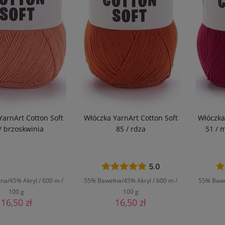
YarnArt Cotton Soft
Włóczka YarnArt Cotton Soft
Włóczka
/ brzoskwinia
85 / rdza
51 / 
5.0
a/45% Akryl / 600 m /
55% Bawełna/45% Akryl / 600 m /
55% Bawe
100 g
100 g
16,50 zł
16,50 zł