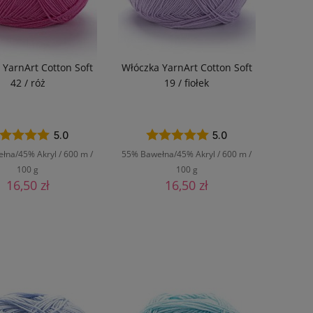
 YarnArt Cotton Soft
Włóczka YarnArt Cotton Soft
42 / róż
19 / fiołek
5.0
5.0
łna/45% Akryl / 600 m /
55% Bawełna/45% Akryl / 600 m /
100 g
100 g
16,50 zł
16,50 zł
DO KOSZYKA
DO KOSZYKA