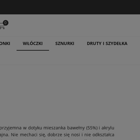
0
ONKI
WŁÓCZKI
SZNURKI
DRUTY I SZYDEŁKA
 przyjemna w dotyku mieszanka bawełny (55%) i akrylu
ajna. Nie mechaci się, dobrze się nosi i nie odkształca