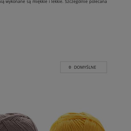
nią wykonane są miękkie i lekkie. Szczególnie polecana
m
Grubość
rem
(1)
lace (600-1100m w
(26)
100g)
e brązu i beżu
(3)
e czerwieni
(4)
 fioletu
(3)