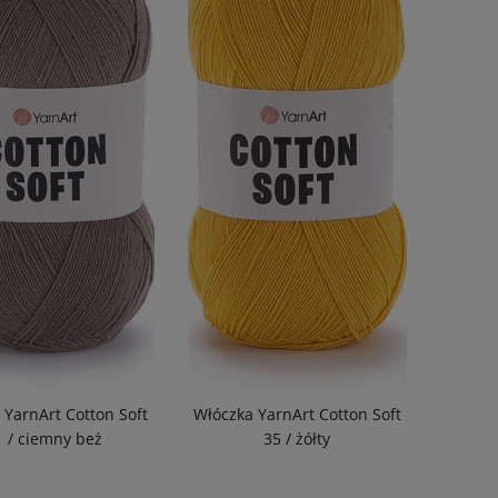
e niebieskiego
(7)
e
(2)
ńczowego
 szarości i
(2)
 zieleni
(2)
Promocja
nie
(26)
 YarnArt Cotton Soft
Włóczka YarnArt Cotton Soft
1 / ciemny beż
35 / żółty