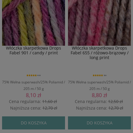
Włóczka skarpetkowa Drops
Włóczka skarpetkowa Drops
Fabel 901 / candy / print
Fabel 655 / różowo-brązowy /
long print
4.9
5.0
75% Wełna superwash/25% Poliamid /
75% Wełna superwash/25% Poliamid /
205 m / 50 g
205 m / 50 g
8,10 zł
8,80 zł
Cena regularna:
11,60 zł
Cena regularna:
12,50 zł
Najniższa cena:
12,70 zł
Najniższa cena:
12,70 zł
DO KOSZYKA
DO KOSZYKA