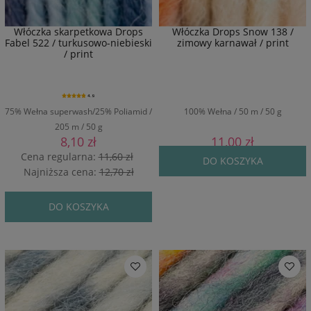
Włóczka skarpetkowa Drops
Włóczka Drops Snow 138 /
Fabel 522 / turkusowo-niebieski
zimowy karnawał / print
/ print
4.9
75% Wełna superwash/25% Poliamid /
100% Wełna / 50 m / 50 g
205 m / 50 g
8,10 zł
11,00 zł
Cena regularna:
11,60 zł
DO KOSZYKA
Najniższa cena:
12,70 zł
DO KOSZYKA