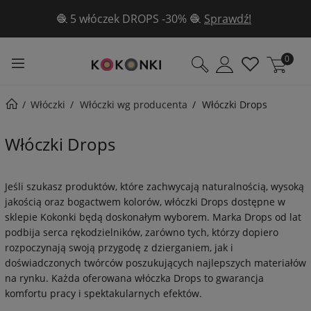
✨Aż 3 wzory gratis w sierpniu ✨ Poznaj je
tutaj!
0
Włóczki
Włóczki wg producenta
Włóczki Drops
Włóczki Drops
Jeśli szukasz produktów, które zachwycają naturalnością, wysoką
jakością oraz bogactwem kolorów, włóczki Drops dostępne w
sklepie Kokonki będą doskonałym wyborem. Marka Drops od lat
podbija serca rękodzielników, zarówno tych, którzy dopiero
rozpoczynają swoją przygodę z dzierganiem, jak i
doświadczonych twórców poszukujących najlepszych materiałów
na rynku. Każda oferowana włóczka Drops to gwarancja
komfortu pracy i spektakularnych efektów.