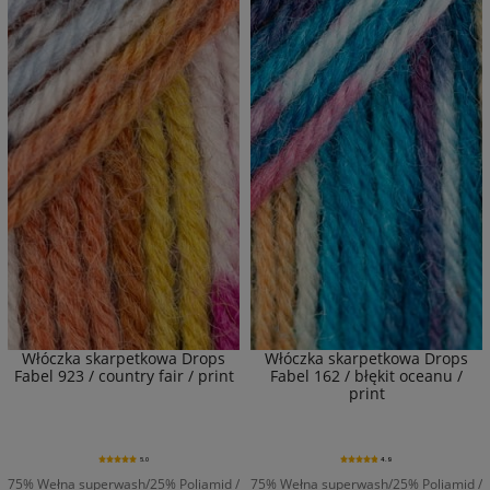
Włóczka skarpetkowa Drops
Włóczka skarpetkowa Drops
Fabel 923 / country fair / print
Fabel 162 / błękit oceanu /
print
5.0
4.9
75% Wełna superwash/25% Poliamid /
75% Wełna superwash/25% Poliamid /