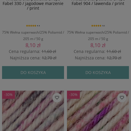
Fabel 330 / jagodowe marzenie
Fabel 904 / lawenda / print
/ print
4.9
5.0
75% Wełna superwash/25% Poliamid /
75% Wełna superwash/25% Poliamid /
205 m / 50 g
205 m / 50 g
8,10 zł
8,10 zł
Cena regularna:
11,60 zł
Cena regularna:
11,60 zł
Najniższa cena:
12,70 zł
Najniższa cena:
12,70 zł
DO KOSZYKA
DO KOSZYKA
-30%
-30%