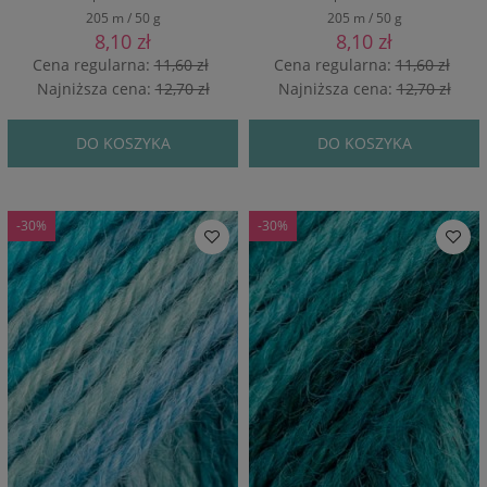
205 m / 50 g
205 m / 50 g
8,10 zł
8,10 zł
Cena regularna:
11,60 zł
Cena regularna:
11,60 zł
Najniższa cena:
12,70 zł
Najniższa cena:
12,70 zł
DO KOSZYKA
DO KOSZYKA
-30%
-30%