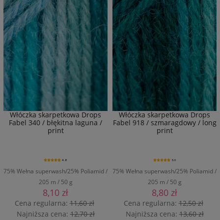
Włóczka skarpetkowa Drops
Włóczka skarpetkowa Drops
Fabel 340 / błękitna laguna /
Fabel 918 / szmaragdowy / long
print
print
4.8
5.0
75% Wełna superwash/25% Poliamid /
75% Wełna superwash/25% Poliamid /
205 m / 50 g
205 m / 50 g
8,10 zł
8,80 zł
Cena regularna:
11,60 zł
Cena regularna:
12,50 zł
Najniższa cena:
12,70 zł
Najniższa cena:
13,60 zł