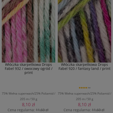
Włóczka skarpetkowa Drops
Włóczka skarpetkowa Drops
Fabel 932 / owocowy ogród /
Fabel 920 / fantasy land / print
print
5.0
75% Wełna superwash/25% Poliamid /
75% Wełna superwash/25% Poliamid /
205 m / 50 g
205 m / 50 g
8,10 zł
8,10 zł
Cena regularna:
11,60 zł
Cena regularna:
11,60 zł