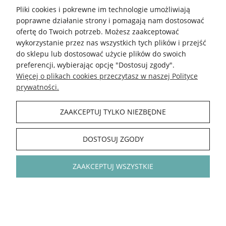
Pliki cookies i pokrewne im technologie umożliwiają
poprawne działanie strony i pomagają nam dostosować
ofertę do Twoich potrzeb. Możesz zaakceptować
5.0
wykorzystanie przez nas wszystkich tych plików i przejść
100% Wełna / 50 m / 50 g
75% Wełna superwash/25% Poliamid /
do sklepu lub dostosować użycie plików do swoich
205 m / 50 g
preferencji, wybierając opcję "Dostosuj zgody".
11,00 zł
8,80 zł
Więcej o plikach cookies przeczytasz w naszej Polityce
Cena regularna:
12,50 zł
DO KOSZYKA
prywatności.
Najniższa cena:
13,60 zł
ZAAKCEPTUJ TYLKO NIEZBĘDNE
DO KOSZYKA
DOSTOSUJ ZGODY
-30%
-30%
ZAAKCEPTUJ WSZYSTKIE