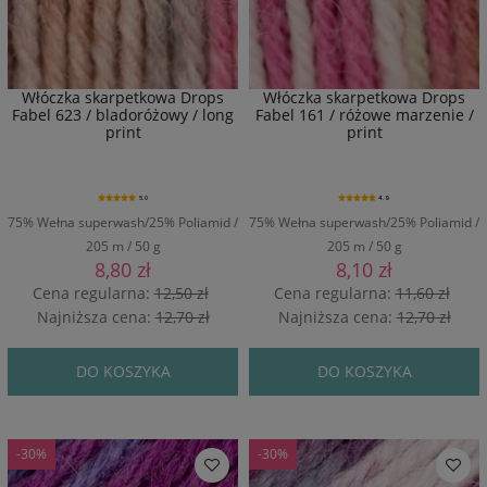
Włóczka skarpetkowa Drops
Włóczka skarpetkowa Drops
Fabel 623 / bladoróżowy / long
Fabel 161 / różowe marzenie /
print
print
5.0
4.9
75% Wełna superwash/25% Poliamid /
75% Wełna superwash/25% Poliamid /
205 m / 50 g
205 m / 50 g
8,80 zł
8,10 zł
Cena regularna:
12,50 zł
Cena regularna:
11,60 zł
Najniższa cena:
12,70 zł
Najniższa cena:
12,70 zł
DO KOSZYKA
DO KOSZYKA
-30%
-30%