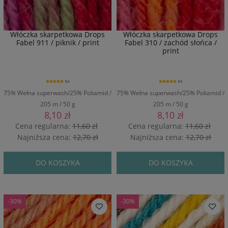
Włóczka skarpetkowa Drops
Włóczka skarpetkowa Drops
Fabel 911 / piknik / print
Fabel 310 / zachód słońca /
print
5.0
5.0
75% Wełna superwash/25% Poliamid /
75% Wełna superwash/25% Poliamid /
205 m / 50 g
205 m / 50 g
8,10 zł
8,10 zł
Cena regularna:
11,60 zł
Cena regularna:
11,60 zł
Najniższa cena:
12,70 zł
Najniższa cena:
12,70 zł
DO KOSZYKA
DO KOSZYKA
-30%
-30%