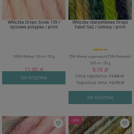
Włóczka Drops Snow 139 /
Włóczka skarpetkowa Drops
tęczowa posypka / print
Fabel 542 / zielony / print
4.8
100% Wełna / 50 m / 50 g
75% Wełna superwash/25% Poliamid /
205 m / 50 g
11,00 zł
8,10 zł
Cena regularna:
11,60 zł
DO KOSZYKA
Najniższa cena:
12,70 zł
DO KOSZYKA
-30%