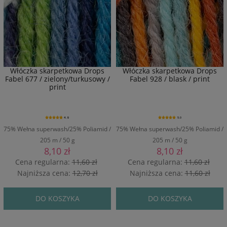
Włóczka skarpetkowa Drops
Włóczka skarpetkowa Drops
Fabel 677 / zielony/turkusowy /
Fabel 928 / blask / print
print
4.9
5.0
75% Wełna superwash/25% Poliamid /
75% Wełna superwash/25% Poliamid /
205 m / 50 g
205 m / 50 g
8,10 zł
8,10 zł
Cena regularna:
11,60 zł
Cena regularna:
11,60 zł
Najniższa cena:
12,70 zł
Najniższa cena:
11,60 zł
DO KOSZYKA
DO KOSZYKA