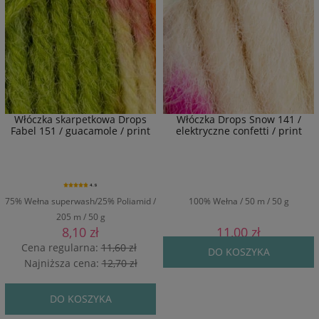
Włóczka skarpetkowa Drops
Włóczka Drops Snow 141 /
Fabel 151 / guacamole / print
elektryczne confetti / print
4.9
75% Wełna superwash/25% Poliamid /
100% Wełna / 50 m / 50 g
205 m / 50 g
8,10 zł
11,00 zł
Cena regularna:
11,60 zł
DO KOSZYKA
Najniższa cena:
12,70 zł
DO KOSZYKA