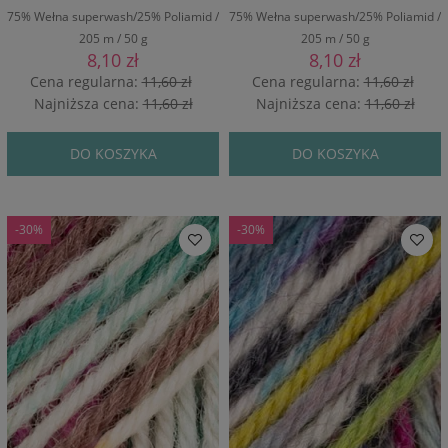
75% Wełna superwash/25% Poliamid /
75% Wełna superwash/25% Poliamid /
205 m / 50 g
205 m / 50 g
8,10 zł
8,10 zł
Cena regularna:
11,60 zł
Cena regularna:
11,60 zł
Najniższa cena:
11,60 zł
Najniższa cena:
11,60 zł
DO KOSZYKA
DO KOSZYKA
-30%
-30%