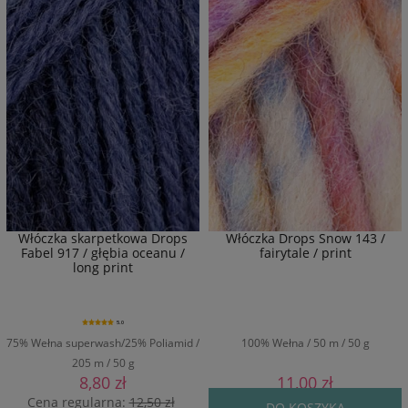
Włóczka skarpetkowa Drops
Włóczka Drops Snow 143 /
Fabel 917 / głębia oceanu /
fairytale / print
long print
5.0
75% Wełna superwash/25% Poliamid /
100% Wełna / 50 m / 50 g
205 m / 50 g
8,80 zł
11,00 zł
Cena regularna:
12,50 zł
DO KOSZYKA