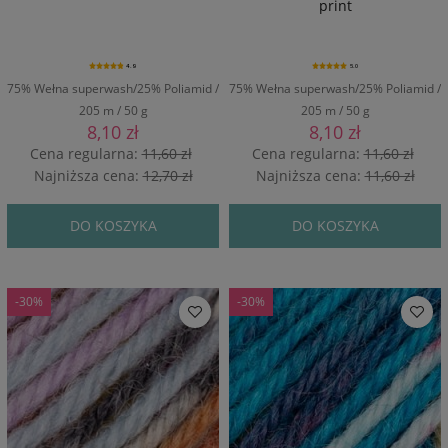
print
4.9
5.0
75% Wełna superwash/25% Poliamid /
75% Wełna superwash/25% Poliamid /
205 m / 50 g
205 m / 50 g
8,10 zł
8,10 zł
Cena regularna:
11,60 zł
Cena regularna:
11,60 zł
Najniższa cena:
12,70 zł
Najniższa cena:
11,60 zł
DO KOSZYKA
DO KOSZYKA
-30%
-30%