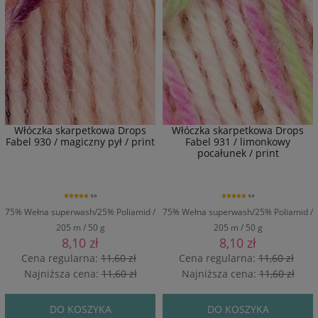
Włóczka skarpetkowa Drops
Włóczka skarpetkowa Drops
Fabel 930 / magiczny pył / print
Fabel 931 / limonkowy
pocałunek / print
5.0
5.0
75% Wełna superwash/25% Poliamid /
75% Wełna superwash/25% Poliamid /
205 m / 50 g
205 m / 50 g
8,10 zł
8,10 zł
Cena regularna:
11,60 zł
Cena regularna:
11,60 zł
Najniższa cena:
11,60 zł
Najniższa cena:
11,60 zł
DO KOSZYKA
DO KOSZYKA