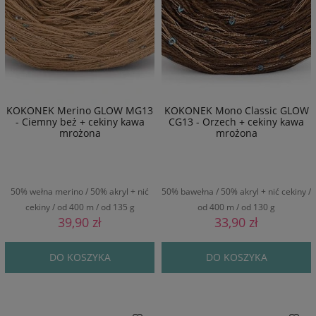
KOKONEK Merino GLOW MG13
KOKONEK Mono Classic GLOW
- Ciemny beż + cekiny kawa
CG13 - Orzech + cekiny kawa
mrożona
mrożona
50% wełna merino / 50% akryl + nić
50% bawełna / 50% akryl + nić cekiny /
cekiny / od 400 m / od 135 g
od 400 m / od 130 g
39,90 zł
33,90 zł
DO KOSZYKA
DO KOSZYKA