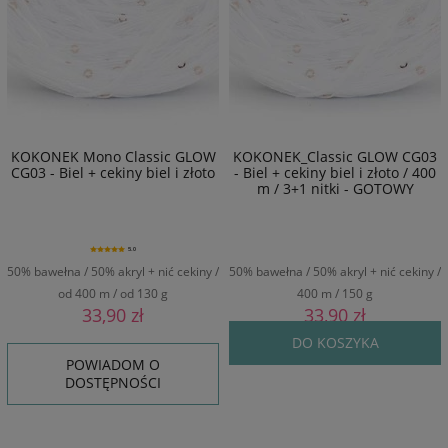
KOKONEK Mono Classic GLOW
KOKONEK_Classic GLOW CG03
CG03 - Biel + cekiny biel i złoto
- Biel + cekiny biel i złoto / 400
m / 3+1 nitki - GOTOWY
5.0
50% bawełna / 50% akryl + nić cekiny /
50% bawełna / 50% akryl + nić cekiny /
od 400 m / od 130 g
400 m / 150 g
33,90 zł
33,90 zł
DO KOSZYKA
POWIADOM O
DOSTĘPNOŚCI