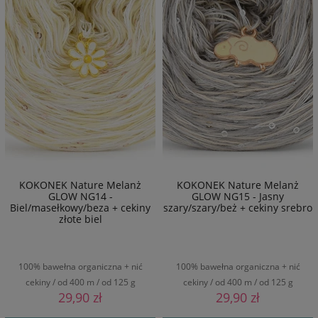
KOKONEK Nature Melanż
KOKONEK Nature Melanż
GLOW NG14 -
GLOW NG15 - Jasny
Biel/masełkowy/beza + cekiny
szary/szary/beż + cekiny srebro
złote biel
100% bawełna organiczna + nić
100% bawełna organiczna + nić
cekiny / od 400 m / od 125 g
cekiny / od 400 m / od 125 g
29,90 zł
29,90 zł