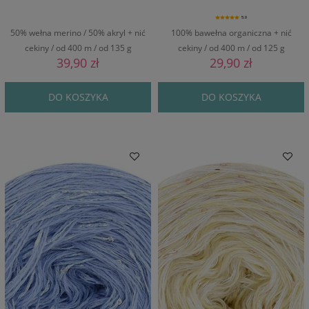
5.0
50% wełna merino / 50% akryl + nić
100% bawełna organiczna + nić
cekiny / od 400 m / od 135 g
cekiny / od 400 m / od 125 g
39,90 zł
29,90 zł
DO KOSZYKA
DO KOSZYKA