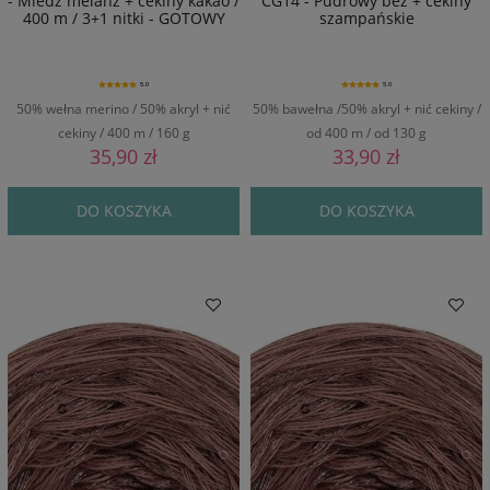
- Miedź melanż + cekiny kakao /
CG14 - Pudrowy beż + cekiny
400 m / 3+1 nitki - GOTOWY
szampańskie
5.0
5.0
50% wełna merino / 50% akryl + nić
50% bawełna /50% akryl + nić cekiny /
cekiny / 400 m / 160 g
od 400 m / od 130 g
35,90 zł
33,90 zł
DO KOSZYKA
DO KOSZYKA