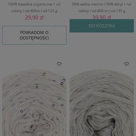
100% bawełna organiczna + nić
50% wełna merino / 50% akryl + nić
cekiny / od 400m / od 125 g
cekiny / od 400 m / od 135 g
29,90 zł
39,90 zł
DO KOSZYKA
POWIADOM O
DOSTĘPNOŚCI