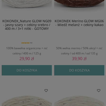
KOKONEK_Nature GLOW NG09
KOKONEK Merino GLOW MG06
- Jasny szary + cekiny srebro /
- Miedź melanż + cekiny kakao
400 m / 3+1 nitki - GOTOWY
5.0
100% bawełna organiczna + nić
50% wełna merino / 50% akryl + nić
cekiny / 400 m / 125 g
cekiny / od 400 m / od 135 g
29,90 zł
39,90 zł
DO KOSZYKA
DO KOSZYKA