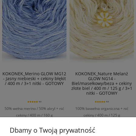
KOKONEK_Merino GLOW MG12
KOKONEK_Nature Melanż
- Jasny niebieski + cekiny błękit
GLOW NG14 -
/ 400 m / 3+1 nitki - GOTOWY
Biel/masełkowy/beza + cekiny
złote biel / 400 m / 125 g / 3+1
nitki - GOTOWY
5.0
5.0
50% wełna merino / 50% akryl + nić
100% bawełna organiczna + nić
cekiny / 400 m / 160 g
cekiny / 400 m / 125 g
35,90 zł
29,90 zł
Dbamy o Twoją prywatność