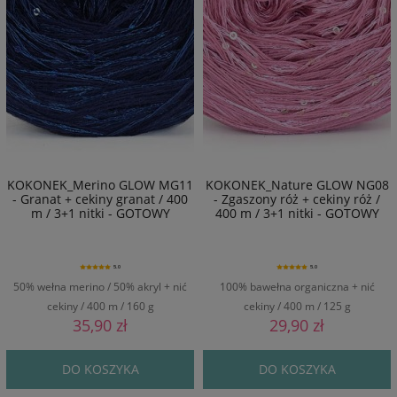
KOKONEK_Merino GLOW MG11
KOKONEK_Nature GLOW NG08
- Granat + cekiny granat / 400
- Zgaszony róż + cekiny róż /
m / 3+1 nitki - GOTOWY
400 m / 3+1 nitki - GOTOWY
5.0
5.0
50% wełna merino / 50% akryl + nić
100% bawełna organiczna + nić
cekiny / 400 m / 160 g
cekiny / 400 m / 125 g
35,90 zł
29,90 zł
DO KOSZYKA
DO KOSZYKA