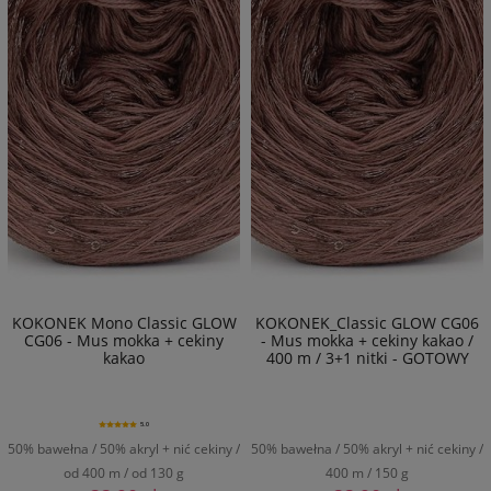
KOKONEK Mono Classic GLOW
KOKONEK_Classic GLOW CG06
CG06 - Mus mokka + cekiny
- Mus mokka + cekiny kakao /
kakao
400 m / 3+1 nitki - GOTOWY
5.0
50% bawełna / 50% akryl + nić cekiny /
50% bawełna / 50% akryl + nić cekiny /
od 400 m / od 130 g
400 m / 150 g