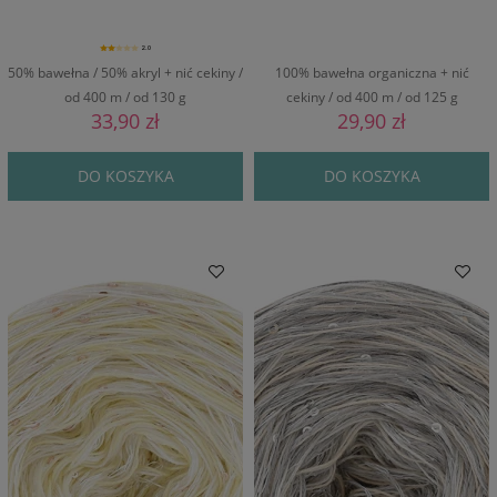
2.0
50% bawełna / 50% akryl + nić cekiny /
100% bawełna organiczna + nić
od 400 m / od 130 g
cekiny / od 400 m / od 125 g
33,90 zł
29,90 zł
DO KOSZYKA
DO KOSZYKA