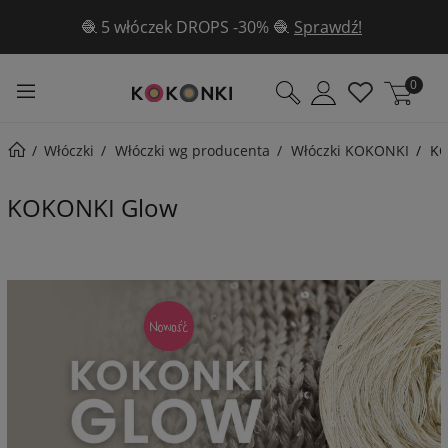
✨Aż 3 wzory gratis w sierpniu ✨ Poznaj je
tutaj!
0
Włóczki
Włóczki wg producenta
Włóczki KOKONKI
KO
KOKONKI Glow