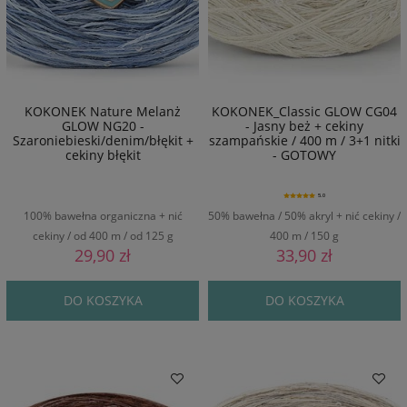
KOKONEK Nature Melanż
KOKONEK_Classic GLOW CG04
GLOW NG20 -
- Jasny beż + cekiny
Szaroniebieski/denim/błękit +
szampańskie / 400 m / 3+1 nitki
cekiny błękit
- GOTOWY
5.0
100% bawełna organiczna + nić
50% bawełna / 50% akryl + nić cekiny /
cekiny / od 400 m / od 125 g
400 m / 150 g
29,90 zł
33,90 zł
DO KOSZYKA
DO KOSZYKA