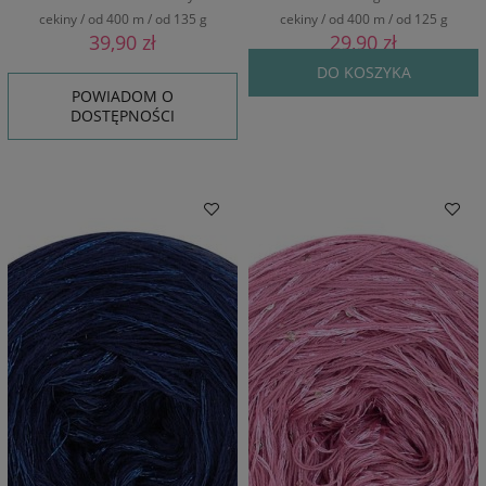
cekiny / od 400 m / od 135 g
cekiny / od 400 m / od 125 g
39,90 zł
29,90 zł
DO KOSZYKA
POWIADOM O
DOSTĘPNOŚCI