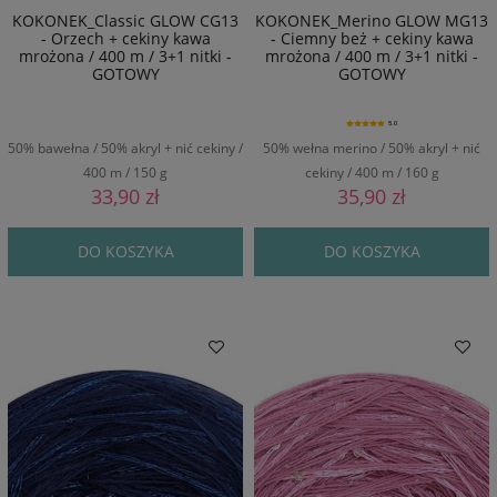
KOKONEK_Classic GLOW CG13
KOKONEK_Merino GLOW MG13
- Orzech + cekiny kawa
- Ciemny beż + cekiny kawa
mrożona / 400 m / 3+1 nitki -
mrożona / 400 m / 3+1 nitki -
GOTOWY
GOTOWY
5.0
50% bawełna / 50% akryl + nić cekiny /
50% wełna merino / 50% akryl + nić
400 m / 150 g
cekiny / 400 m / 160 g
33,90 zł
35,90 zł
DO KOSZYKA
DO KOSZYKA