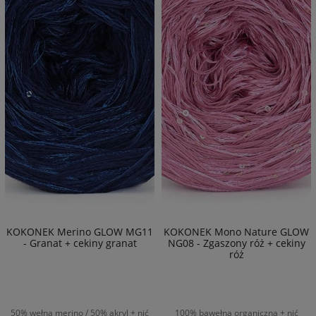
KOKONEK Merino GLOW MG11
KOKONEK Mono Nature GLOW
- Granat + cekiny granat
NG08 - Zgaszony róż + cekiny
róż
50% wełna merino / 50% akryl + nić
100% bawełna organiczna + nić