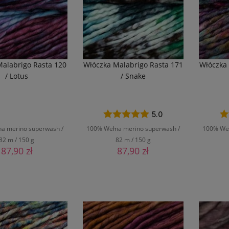
Malabrigo Rasta 120
Włóczka Malabrigo Rasta 171
Włóczka
/ Lotus
/ Snake
5.0
a merino superwash /
100% Wełna merino superwash /
100% Weł
82 m / 150 g
82 m / 150 g
87,90 zł
87,90 zł
O KOSZYKA
DO KOSZYKA