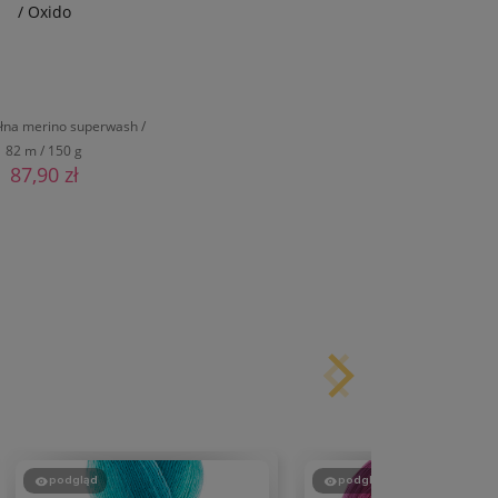
/ Oxido
na merino superwash /
82 m / 150 g
87,90 zł
DO KOSZYKA
podgląd
podgląd