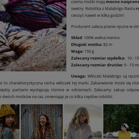
czemu motki mają
mocno nasycone
swetry. Robótka z Malabrigo Rasta
r
cieszyć nawet w kilka godzin!
Producent zaleca pranie ręczne w zim
Skład
: 100% wełna merino
Długość motka:
82 m
Waga:
150 g
Zalecany rozmiar szydełka:
10 - 1
Zalecany rozmiar drutów:
9 - 15 
Uwaga:
Włóczki Malabrigo są ręczn
jest to charakterystyczna cecha włóczek tej marki. Zabarwienie może się ró
iędzy partiami występują różnice w odcieniach. Zalecamy zakup odpowie
z dwóch motków na raz, zmieniając je co kilka rzędów robótki.