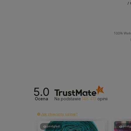
/
100% Wełn
D
5.0
Ocena
Na podstawie
148 413
opinii
Jak zbieramy opinie?
podgląd
podg