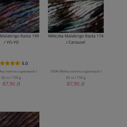
 Malabrigo Rasta 199
Włóczka Malabrigo Rasta 174
/ YO-YO
/ Carousel
5.0
na merino superwash /
100% Wełna merino superwash /
82 m / 150 g
82 m / 150 g
87,90 zł
87,90 zł
DO KOSZYKA
DO KOSZYKA