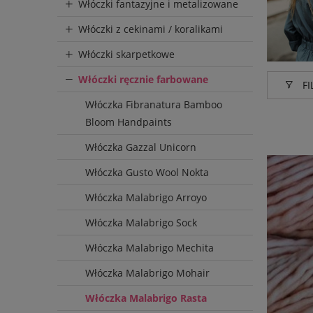
Włóczki fantazyjne i metalizowane
Włóczki z cekinami / koralikami
Włóczki skarpetkowe
Włóczki ręcznie farbowane
FI
Włóczka Fibranatura Bamboo
Produce
Bloom Handpaints
Malabr
Włóczka Gazzal Unicorn
Włóczka Gusto Wool Nokta
Włóczka Malabrigo Arroyo
Wysyłka
Włóczka Malabrigo Sock
do 72 
Włóczka Malabrigo Mechita
Włóczka Malabrigo Mohair
Włóczka Malabrigo Rasta