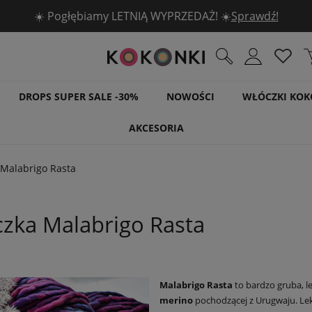
☀️ Pogłębiamy LETNIĄ WYPRZEDAŻ! ☀️
Sprawdź!
DROPS SUPER SALE -30%
NOWOŚCI
WŁÓCZKI KOK
AKCESORIA
 Malabrigo Rasta
zka Malabrigo Rasta
Malabrigo Rasta
to bardzo gruba, l
merino
pochodzącej z Urugwaju. Lekk