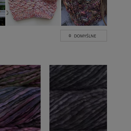
Grubość
 fioletu
(1)
super bulky (40-90m w
(11)
100g)
lorowy
(10)
Promocja
nie
(11)