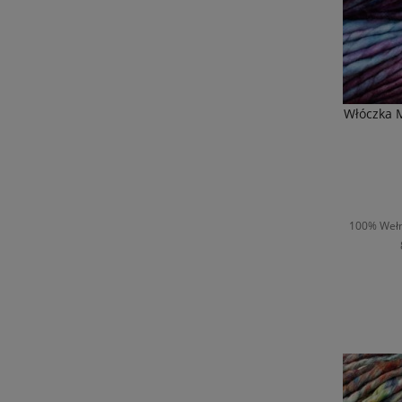
Włóczka 
100% Wełn
D