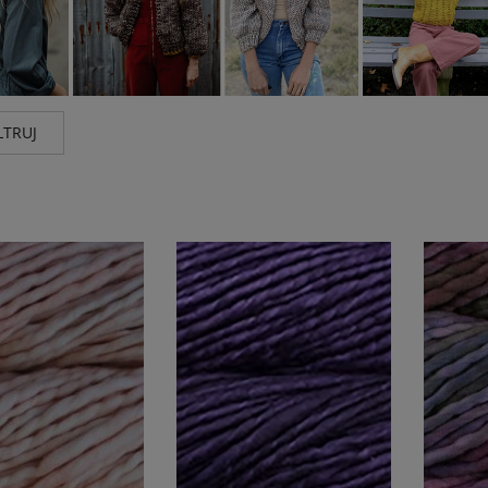
LTRUJ
nt
Wg składu
Kolor
igo
(11)
wełna merino 100%
(11)
odcienie
wieloko
Cena
godz. + dostawa
(11)
od
do
FILTRUJ