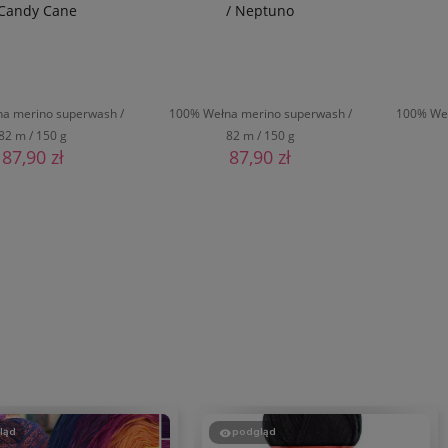
 Candy Cane
/ Neptuno
a merino superwash /
100% Wełna merino superwash /
100% Weł
82 m / 150 g
82 m / 150 g
87,90 zł
87,90 zł
O KOSZYKA
DO KOSZYKA
ląd
podgląd