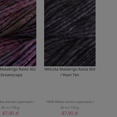
 Malabrigo Rasta 302
Włóczka Malabrigo Rasta 069
/ Dreamscape
/ Pearl Ten
na merino superwash /
100% Wełna merino superwash /
82 m / 150 g
82 m / 150 g
87,90 zł
87,90 zł