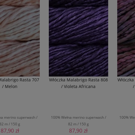
Malabrigo Rasta 707
Włóczka Malabrigo Rasta 808
Włóczka
/ Melon
/ Violeta Africana
a merino superwash /
100% Wełna merino superwash /
100% Weł
82 m / 150 g
82 m / 150 g
87,90 zł
87,90 zł