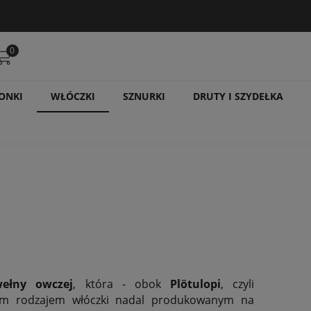
0
ONKI
WŁÓCZKI
SZNURKI
DRUTY I SZYDEŁKA
ełny owczej
, która - obok
Plötulopi
, czyli
zym rodzajem włóczki nadal produkowanym na