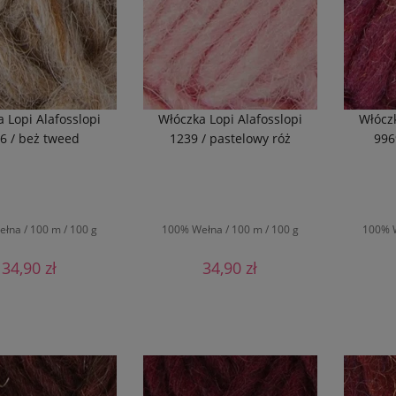
godz. + dostawa
(22)
od
do
FILTRUJ
 Lopi Alafosslopi
Włóczka Lopi Alafosslopi
Włóczk
6 / beż tweed
1239 / pastelowy róż
996
łna / 100 m / 100 g
100% Wełna / 100 m / 100 g
100% W
34,90 zł
34,90 zł
O KOSZYKA
DO KOSZYKA