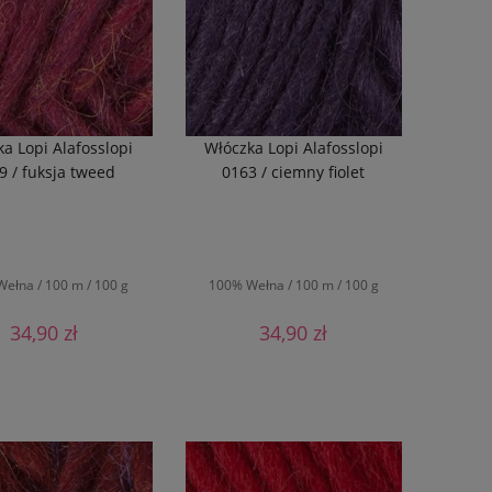
nie
(22)
a Lopi Alafosslopi
Włóczka Lopi Alafosslopi
9 / fuksja tweed
0163 / ciemny fiolet
ełna / 100 m / 100 g
100% Wełna / 100 m / 100 g
34,90 zł
34,90 zł
DO KOSZYKA
DO KOSZYKA