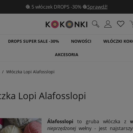
🧶 5 włóczek DROPS -30% 🧶
Sprawdź!
DROPS SUPER SALE -30%
NOWOŚCI
WŁÓCZKI KOK
AKCESORIA
Włóczka Lopi Alafosslopi
zka Lopi Alafosslopi
Álafosslopi
to gruba włóczka z
w
nieprzędzonej
wełny - jest najstars