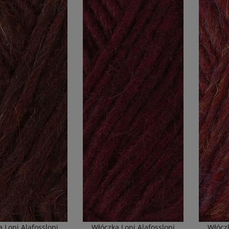
 Lopi Alafosslopi
Włóczka Lopi Alafosslopi
Włóczk