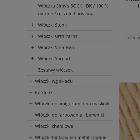
1
Włóczka Simy's SOCK i DK / 100 %
merino / ręcznie barwiona
Włóczki Stenli
Włóczki Urth Yarns
100% We
Włóczki Vlna-Hep
Włóczki Yarnart
D
Zestawy włóczek
Włóczki wg składu
Kordonki
Włóczki do amigurumi / na maskotki
Włóczki do farbowania i barwniki
Włóczki chenilowe
Włóczki fantazyjne i metalizowane