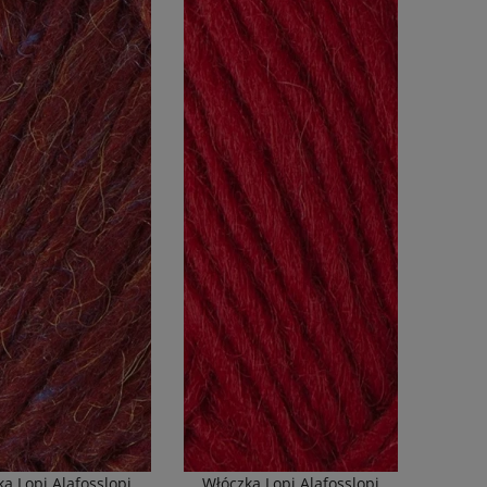
a Lopi Alafosslopi
Włóczka Lopi Alafosslopi