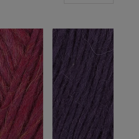
Grubość
bulky (90-130m w
(22)
100g)
e brązu i beżu
(3)
e czerwieni
(4)
 fioletu
(1)
e niebieskiego
(6)
e różu
(2)
 szarości i
(1)
 zieleni
(2)
Promocja