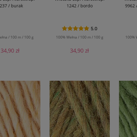
237 / burak
1242 / bordo
9962 
5.0
łna / 100 m / 100 g
100% Wełna / 100 m / 100 g
100% W
34,90 zł
34,90 zł
O KOSZYKA
DO KOSZYKA