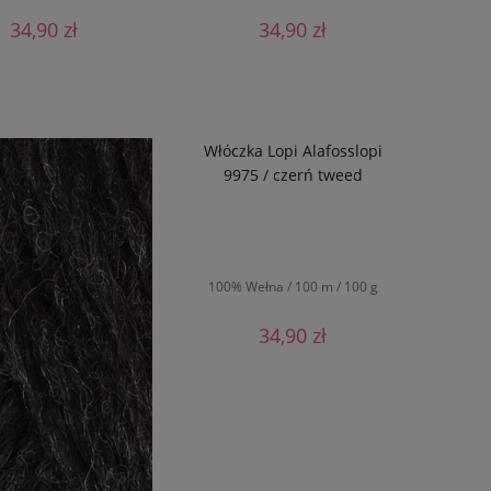
34,90 zł
34,90 zł
DO KOSZYKA
DO KOSZYKA
Włóczka Lopi Alafosslopi
9975 / czerń tweed
100% Wełna / 100 m / 100 g
34,90 zł