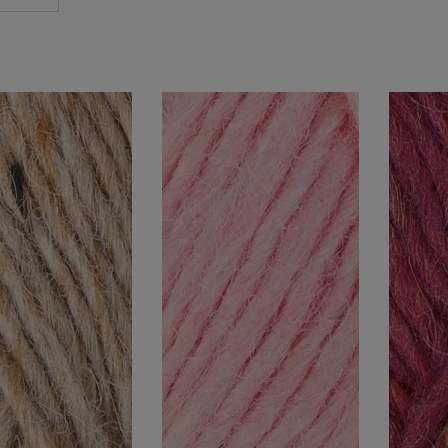
nt
Wg składu
Kolor
)
wełna 100%
(22)
czerń
(2)
odcieni
odcieni
odcienie
odcieni
odcieni
odcienie
srebra
odcienie
więcej
Cena