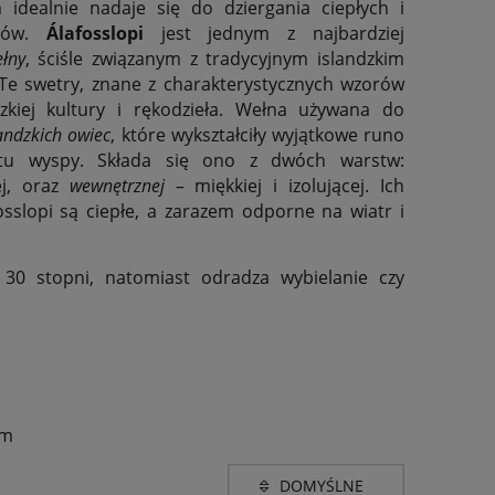
m idealnie nadaje się do dziergania ciepłych i
anów.
Álafosslopi
jest jednym z najbardziej
łny
, ściśle związanym z tradycyjnym islandzkim
 Te swetry, znane z charakterystycznych wzorów
zkiej kultury i rękodzieła. Wełna używana do
landzkich
owiec
, które wykształciły wyjątkowe runo
tu wyspy. Składa się ono z dwóch warstw:
j, oraz
wewnętrznej
– miękkiej i izolującej. Ich
osslopi są ciepłe, a zarazem odporne na wiatr i
 30 stopni, natomiast odradza wybielanie czy
mm