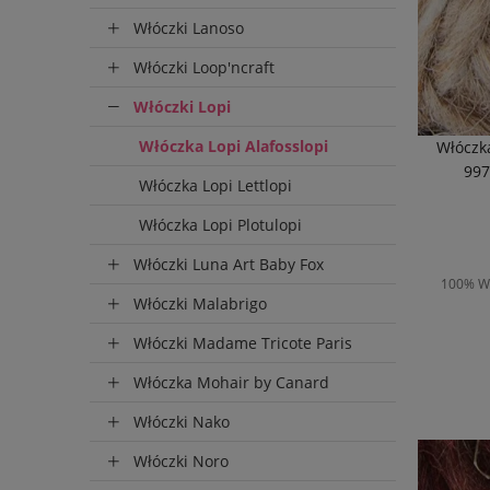
do 72 
Włóczki Lanoso
Włóczki Loop'ncraft
Włóczki Lopi
Włóczka Lopi Alafosslopi
Włóczka
997
Włóczka Lopi Lettlopi
Włóczka Lopi Plotulopi
Włóczki Luna Art Baby Fox
100% We
Włóczki Malabrigo
Włóczki Madame Tricote Paris
D
Włóczka Mohair by Canard
Włóczki Nako
Włóczki Noro