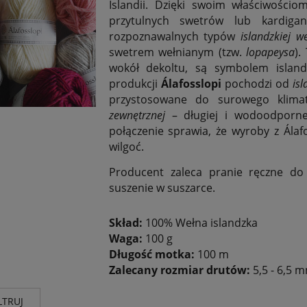
Islandii. Dzięki swoim właściwościo
przytulnych swetrów lub kardig
rozpoznawalnych typów
islandzkiej
we
swetrem wełnianym (tzw.
lopapeysa
).
wokół dekoltu, są symbolem island
produkcji
Álafosslopi
pochodzi od
is
przystosowane do surowego klima
zewnętrznej
– długiej i wodoodporne
połączenie sprawia, że wyroby z Álaf
wilgoć.
Producent zaleca pranie ręczne do
suszenie w suszarce.
Skład:
100% Wełna islandzka
Waga:
100 g
Długość motka:
100 m
Zalecany rozmiar drutów:
5,5 - 6,5 
LTRUJ