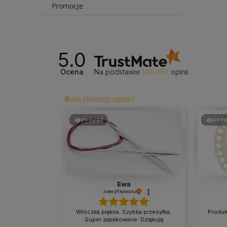
Promocje
5.0
Ocena
Na podstawie
148 402
opinii
Jak zbieramy opinie?
podgląd
podg
Ewa
zweryfikowano
Włóczka piękna. Szybka przesyłka.
Produk
Super zapakowane. Dziękuję