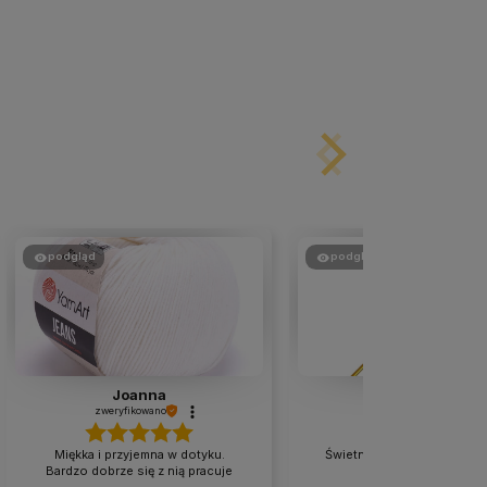
podgląd
podgląd
Joanna
Dorota
zweryfikowano
zweryfikowano
Miękka i przyjemna w dotyku.
Świetna włóczka w dobrej 
Bardzo dobrze się z nią pracuje