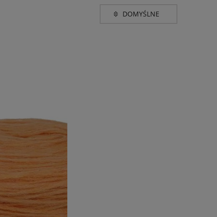
Grubość
e
sport (260-400m w 100g)
(3)
(1)
ńczowego
 szarości i
(1)
 żółtego i złota
(1)
Promocja
nie
(3)