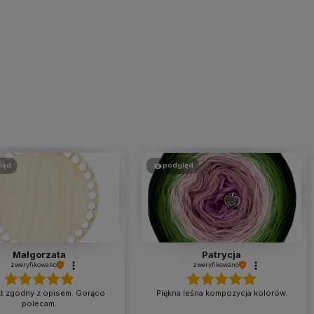
ląd
podgląd
Małgorzata
Patrycja
zweryfikowano
zweryfikowano
t zgodny z opisem. Gorąco
Piękna leśna kompozycja kolorów.
polecam.