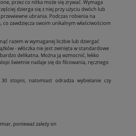
one, przez co nitka może się zrywać. Wymaga
ęściej dzierga się z niej przy użyciu dwóch lub
 i przewiewne ubrania. Podczas robienia na
ła, co zawdzięcza swoim unikalnym właściwościom
nąć razem w wymaganej liczbie lub dziergać
rążków - włóczka nie jest zwinięta w standardowe
t bardzo delikatna. Można ją wzmocnić, lekko
tulopi świetnie nadaje się do filcowania, ręcznego
 30 stopni, natomiast odradza wybielanie czy
zmiar, ponieważ zależy on