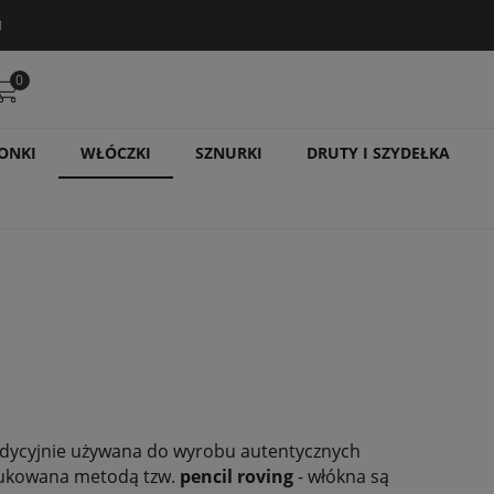
0
ONKI
WŁÓCZKI
SZNURKI
DRUTY I SZYDEŁKA
radycyjnie używana do wyrobu autentycznych
dukowana metodą tzw.
pencil roving
- włókna są