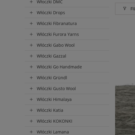
Włoczki DMC
FI
Włóczki Drops
Włóczki Fibranatura
Produce
Włóczki Furora Yarns
Lopi
(3)
Włóczki Gabo Wool
Włóczki Gazzal
Włóczki Go Handmade
Włóczki Gründl
Wysyłka
Włóczki Gusto Wool
do 72 
Włóczki Himalaya
Włóczki Katia
Włóczki KOKONKI
Włóczki Lamana