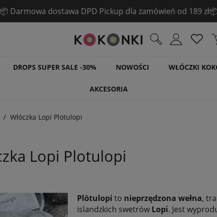
☀️ Pogłębiamy LETNIĄ WYPRZEDAŻ! ☀️
Sprawdź!
DROPS SUPER SALE -30%
NOWOŚCI
WŁÓCZKI KOK
AKCESORIA
Włóczka Lopi Plotulopi
zka Lopi Plotulopi
Plötulopi
to
nieprzędzona
wełna
, t
islandzkich swetrów
Lopi
. Jest wypro