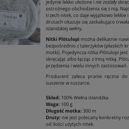
jedynie lekko ułożone i
nie zostały
skręc
ostrożnego obchodzenia się z nią. Najcz
trzech nitek, co daje wyjątkowo lekkie
drutach okazuje się zaskakująco trwa
islandzkiej wełny.
Nitki
Plötulopi
można delikatnie nawi
bezpośrednio z talerzyków (płaskich k
motki). Pojedyncza nitka Plötulopi jes
skręcając albo łącząc z inną nitką. Plö
przędzenia i wielu innych zastosowań.
Producent zaleca pranie ręczne do
suszenie w suszarce.
Skład:
100% Wełna islandzka
Waga:
100 g
Długość motka:
300 m
Druty:
nie jest polecany konkretny ro
od ilości użytych nitek.