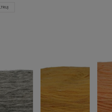
LTRUJ
nt
Wg składu
Kolor
wełna 100%
(3)
odcieni
pomara
odcienie
srebra
odcienie
Cena
godz. + dostawa
(3)
od
do
FILTRUJ