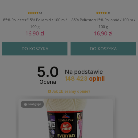
5.0
5.0
85% Poliester/15% Poliamid / 100 m /
85% Poliester/15% Poliamid / 100 m /
100 g
100 g
16,90 zł
16,90 zł
DO KOSZYKA
DO KOSZYKA
5.0
Na podstawie
148 423
opinii
Ocena
Jak zbieramy opinie?
podgląd