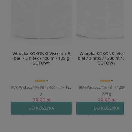
Włóczka KOKONKI Visco no. 5
Włóczka KOKONKI Viscoza 
- biel / 5 nitek / 400 m / 125 g -
biel / 3 nitki / 1200 m / 225g
GOTOWY
GOTOWY
5.0
5.0
96% Wiskoza/4% PBT / 400 m / ~ 125
96% Wiskoza/4% PBT / 1200 m /
g
225 g
23,90 zł
39,90 zł
Cena regularna:
29,90 zł
Cena regularna:
49,90 zł
DO KOSZYKA
DO KOSZYKA
Najniższa cena:
24,90 zł
Najniższa cena:
42,90 zł