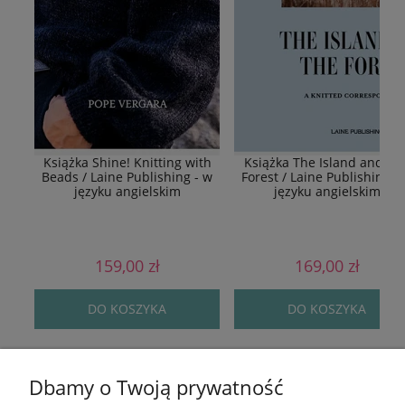
Książka Shine! Knitting with
Książka The Island and Th
Beads / Laine Publishing - w
Forest / Laine Publishing -
języku angielskim
języku angielskim
159,00 zł
169,00 zł
DO KOSZYKA
DO KOSZYKA
Popularne w tej kategorii
Dbamy o Twoją prywatność