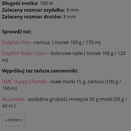
Długość motka:
100 m
Zalecany rozmiar szydełka:
8 mm
Zalecany rozmiar drutów:
8 mm
Sprawdź też:
Dolphin Fine
- cieńsza ( motek 100 g / 175 m)
Doplhin Baby Colors
- kolorowe cętki ( motek 100 g / 120
m)
Wypróbuj tez tańsze zamienniki:
DMC Happy Chenille
- małe motki 15 g, cieńsza (100 g /
150 m)
Aksamitek
- podobna grubość mniejsze 50 g motki (50 g /
60 m )
« Wstecz