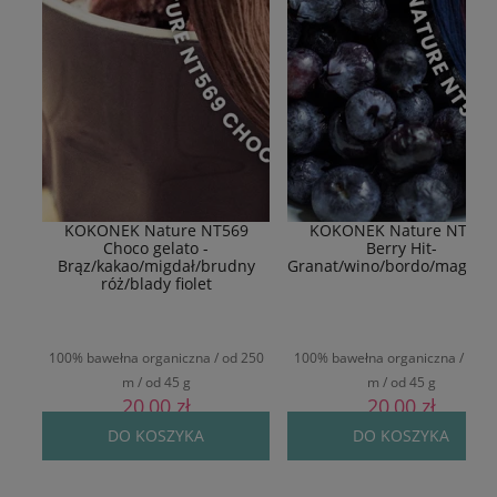
KOKONEK Nature NT569
KOKONEK Nature NT577
Choco gelato -
Berry Hit-
Brąz/kakao/migdał/brudny
Granat/wino/bordo/magent
róż/blady fiolet
100% bawełna organiczna / od 250
100% bawełna organiczna / od 2
m / od 45 g
m / od 45 g
20,00 zł
20,00 zł
DO KOSZYKA
DO KOSZYKA