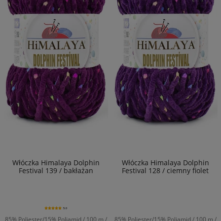
Włóczka Himalaya Dolphin
Włóczka Himalaya Dolphin
Festival 139 / bakłażan
Festival 128 / ciemny fiolet
5.0
85% Poliester/15% Poliamid / 100 m /
85% Poliester/15% Poliamid / 100 m /