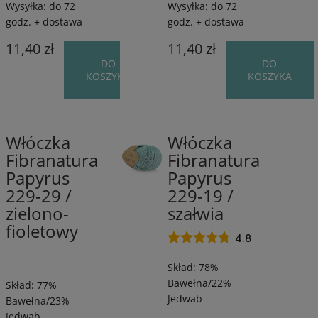
Wysyłka:
do 72
Wysyłka:
do 72
godz. + dostawa
godz. + dostawa
11,40 zł
11,40 zł
DO
DO
KOSZYKA
KOSZYKA
Włóczka
Włóczka
77%
77%
Fibranatura
Fibranatura
Bawełna/23%
Bawełna/23%
Papyrus
Papyrus
Jedwab
Jedwab
/
/
229-29 /
229-19 /
120
120
zielono-
szałwia
m
m
fioletowy
/
/
4.8
50
50
Skład: 78%
g
g
Bawełna/22%
Skład: 77%
Jedwab
Bawełna/23%
Jedwab