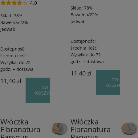
50
50
4.0
Skład: 78%
g
g
Bawełna/22%
Skład: 78%
Jedwab
Bawełna/22%
Jedwab
Dostępność:
średnia ilość
Dostępność:
Wysyłka:
do 72
średnia ilość
godz. + dostawa
Wysyłka:
do 72
godz. + dostawa
11,40 zł
11,40 zł
DO
KOSZYKA
DO
KOSZYKA
Włóczka
Włóczka
78%
78%
Fibranatura
Fibranatura
Bawełna/22%
Bawełna/22%
Papyrus
Papyrus
Jedwab
Jedwab