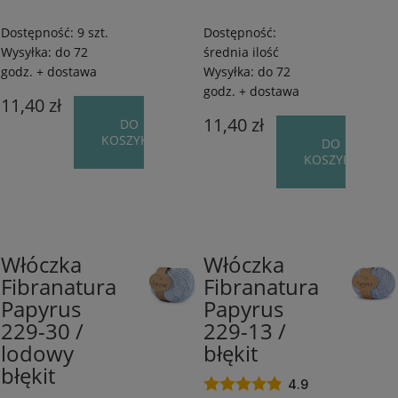
Dostępność:
9 szt.
Dostępność:
Wysyłka:
do 72
średnia ilość
godz. + dostawa
Wysyłka:
do 72
godz. + dostawa
11,40 zł
11,40 zł
DO
KOSZYKA
DO
KOSZYKA
Włóczka
Włóczka
78%
78%
Fibranatura
Fibranatura
Bawełna/22%
Bawełna/22%
Papyrus
Papyrus
Jedwab
Jedwab
/
/
229-30 /
229-13 /
120
120
lodowy
błękit
m
m
błękit
/
/
4.9