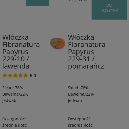
DO
KOSZYKA
Włóczka
Włóczka
78%
77%
Fibranatura
Fibranatura
Bawełna/22%
Bawełna/23%
Papyrus
Papyrus
Jedwab
Jedwab
/
/
229-10 /
229-31 /
120
120
lawenda
pomarańcz
m
m
/
/
5.0
50
50
Skład: 78%
Skład: 78%
g
g
Bawełna/22%
Bawełna/22%
Jedwab
Jedwab
Dostępność:
Dostępność:
średnia ilość
średnia ilość