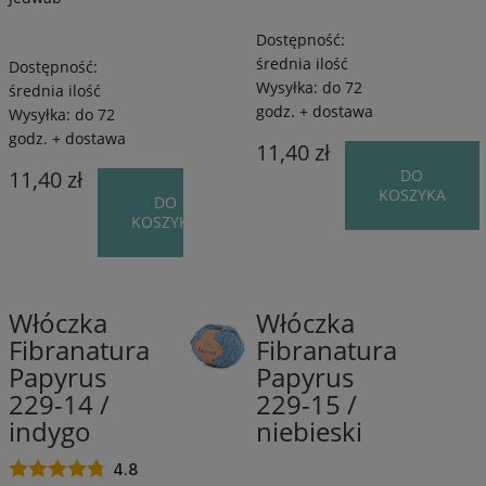
Dostępność:
średnia ilość
Dostępność:
Wysyłka:
do 72
średnia ilość
godz. + dostawa
Wysyłka:
do 72
godz. + dostawa
11,40 zł
11,40 zł
DO
KOSZYKA
DO
KOSZYKA
Włóczka
Włóczka
78%
78%
Fibranatura
Fibranatura
Bawełna/22%
Bawełna/22%
Papyrus
Papyrus
Jedwab
Jedwab
/
/
229-14 /
229-15 /
120
120
indygo
niebieski
m
m
/
/
4.8