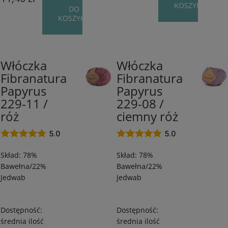
KOSZYKA
DO
KOSZYKA
Włóczka
Włóczka
78%
78%
Fibranatura
Fibranatura
Bawełna/22%
Bawełna/22%
Papyrus
Papyrus
Jedwab
Jedwab
/
/
229-11 /
229-08 /
120
120
róż
ciemny róż
m
m
/
/
5.0
5.0
50
50
Skład: 78%
Skład: 78%
g
g
Bawełna/22%
Bawełna/22%
Jedwab
Jedwab
Dostępność:
Dostępność:
średnia ilość
średnia ilość