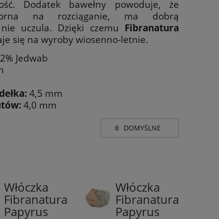
ność. Dodatek bawełny powoduje, że
porna na rozciąganie, ma dobrą
z nie uczula. Dzięki czemu
Fibranatura
je się na wyroby wiosenno-letnie.
22% Jedwab
m
dełka:
4,5 mm
utów:
4,0 mm
Grubość
rem
(2)
dk (210-260m w 100g)
(25)
Włóczka
Włóczka
78%
78%
Fibranatura
Fibranatura
Bawełna/22%
Bawełna/22%
e brązu i beżu
(3)
Papyrus
Papyrus
Jedwab
Jedwab