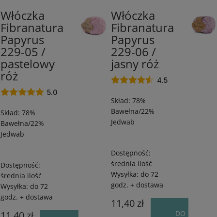
Włóczka
Włóczka
78%
78%
Fibranatura
Fibranatura
Bawełna/22%
Bawełna/22%
Papyrus
Papyrus
Jedwab
Jedwab
/
/
229-05 /
229-06 /
120
120
pastelowy
jasny róż
m
m
róż
/
/
4.5
50
50
5.0
Skład: 78%
g
g
Bawełna/22%
Skład: 78%
Jedwab
Bawełna/22%
Jedwab
Dostępność:
średnia ilość
Dostępność:
Wysyłka:
do 72
średnia ilość
godz. + dostawa
Wysyłka:
do 72
godz. + dostawa
11,40 zł
11,40 zł
DO