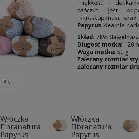
miękkość i delikat
włóczka jest od
higroskopijność ora
Papyrus
idealnie nada
Skład
: 78% Bawełna/
Długość motka:
120 
Waga motka
: 50 g
Zalecany rozmiar szy
Zalecany rozmiar dr
LTRUJ
nt
Wg składu
Kolor
Natura
(25)
jedwab
(25)
biel i k
Włóczka
Włóczka
78%
78%
czerń
(1)
Fibranatura
Fibranatura
Bawełna/22%
Bawełna/22%
odcieni
Papyrus
Papyrus
Jedwab
Jedwab