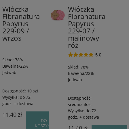
Włóczka
Włóczka
78%
78%
Fibranatura
Fibranatura
Bawełna/22%
Bawełna/22%
Papyrus
Papyrus
Jedwab
Jedwab
/
/
229-09 /
229-07 /
120
120
wrzos
malinowy
m
m
róż
/
/
50
50
5.0
Skład: 78%
g
g
Bawełna/22%
Skład: 78%
Jedwab
Bawełna/22%
Jedwab
Dostępność:
10 szt.
Wysyłka:
do 72
Dostępność:
godz. + dostawa
średnia ilość
Wysyłka:
do 72
11,40 zł
godz. + dostawa
DO
KOSZYKA
11,40 zł