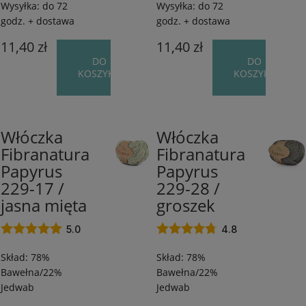
Wysyłka:
do 72
Wysyłka:
do 72
godz. + dostawa
godz. + dostawa
11,40 zł
11,40 zł
DO
DO
KOSZYKA
KOSZYKA
Włóczka
Włóczka
78%
78%
Fibranatura
Fibranatura
Bawełna/22%
Bawełna/22%
Papyrus
Papyrus
Jedwab
Jedwab
/
/
229-17 /
229-28 /
120
120
jasna mięta
groszek
m
m
/
/
5.0
4.8
50
50
Skład: 78%
Skład: 78%
g
g
Bawełna/22%
Bawełna/22%
Jedwab
Jedwab