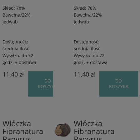
50
50
Skład: 78%
Skład: 78%
g
g
Bawełna/22%
Bawełna/22%
Jedwab
Jedwab
Dostępność:
Dostępność:
średnia ilość
średnia ilość
Wysyłka:
do 72
Wysyłka:
do 72
godz. + dostawa
godz. + dostawa
11,40 zł
11,40 zł
DO
DO
KOSZYKA
KOSZYKA
Włóczka
Włóczka
78%
78%
Fibranatura
Fibranatura
Bawełna/22%
Bawełna/22%
Papyrus
Papyrus
Jedwab
Jedwab