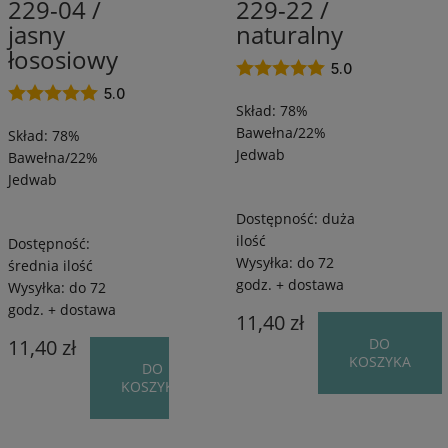
/
/
 fioletu
229-04 /
(2)
229-22 /
120
120
jasny
naturalny
e niebieskiego
(5)
m
m
łososiowy
/
/
5.0
e
(2)
50
50
5.0
ńczowego
Skład: 78%
g
g
e różu
(5)
Bawełna/22%
Skład: 78%
Jedwab
Bawełna/22%
 zieleni
(4)
Jedwab
Dostępność:
duża
ilość
Dostępność:
Promocja
Wysyłka:
do 72
średnia ilość
godz. + dostawa
Wysyłka:
do 72
nie
(25)
godz. + dostawa
11,40 zł
11,40 zł
DO
KOSZYKA
DO
KOSZYKA