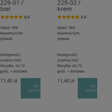
/
/
229-01 /
229-02 /
odcienie
120
120
biel
krem
odcieni
m
m
/
/
5.0
5.0
odcieni
50
50
pomara
Skład: 78%
Skład: 78%
g
g
odcieni
Bawełna/22%
Bawełna/22%
Jedwab
Jedwab
odcienie
więcej
Dostępność:
Dostępność:
średnia ilość
średnia ilość
Cena
Wysyłka:
do 72
Wysyłka:
do 72
godz. + dostawa
godz. + dostawa
godz. + dostawa
(25)
od
do
11,40 zł
11,40 zł
DO
DO
KOSZYKA
KOSZYKA
FILTRUJ