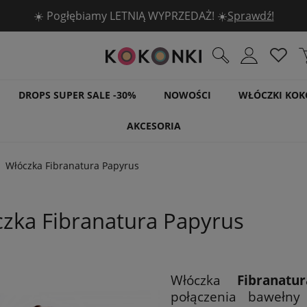
☀️ Pogłębiamy LETNIĄ WYPRZEDAŻ! ☀️
🧶 5 włóczek DROPS -30% 🧶
Sprawdź!
Sprawdź!
DROPS SUPER SALE -30%
NOWOŚCI
WŁÓCZKI KOK
AKCESORIA
Włóczka Fibranatura Papyrus
zka Fibranatura Papyrus
Włóczka
Fibranatu
połączenia bawełny