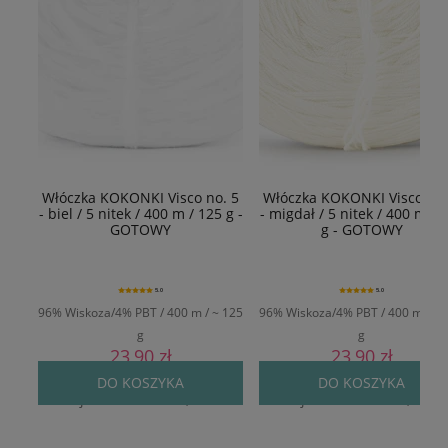
Włóczka KOKONKI Visco no. 5
Włóczka KOKONKI Visco no.
- biel / 5 nitek / 400 m / 125 g -
- migdał / 5 nitek / 400 m / 
GOTOWY
g - GOTOWY
5.0
5.0
96% Wiskoza/4% PBT / 400 m / ~ 125
96% Wiskoza/4% PBT / 400 m / ~ 
g
g
23,90 zł
23,90 zł
Cena regularna:
29,90 zł
Cena regularna:
29,90 zł
DO KOSZYKA
DO KOSZYKA
Najniższa cena:
24,90 zł
Najniższa cena:
24,90 zł