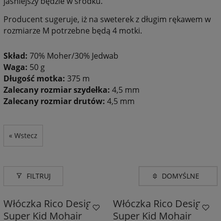
jaśniejszy będzie w środku.
Producent sugeruje, iż na sweterek z długim rękawem w
rozmiarze M potrzebne będą 4 motki.
Skład:
70% Moher/30% Jedwab
Waga:
50 g
Długość motka:
375 m
Zalecany rozmiar szydełka:
4,5 mm
Zalecany rozmiar drutów:
4,5 mm
« Wstecz
FILTRUJ
Włóczka Rico Design
Włóczka Rico Design
Super Kid Mohair
Super Kid Mohair