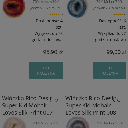
70% Moher/30%
70% Moher/30%
Jedwab / 375 m / 50
Jedwab / 375 m / 50
g
g
5.0
5.0
Dostępność:
4
Dostępność:
6
szt.
szt.
Wysyłka:
do 72
Wysyłka:
do 72
godz. + dostawa
godz. + dostawa
95,90 zł
99,00 zł
DO
DO
KOSZYKA
KOSZYKA
Włóczka Rico Design
Włóczka Rico Design
Super Kid Mohair
Super Kid Mohair
Loves Silk Print 007
Loves Silk Print 008
70% Moher/30%
70% Moher/30%