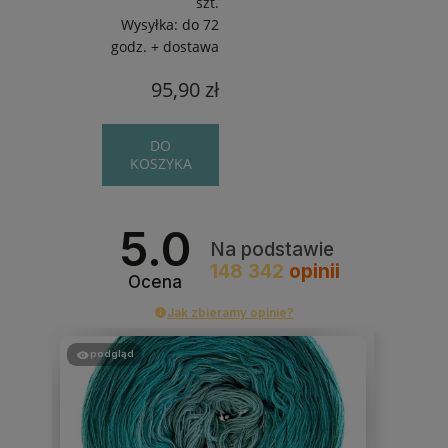
szt.
Wysyłka:
do 72
godz. + dostawa
95,90 zł
DO
KOSZYKA
5.0
Na podstawie
148 342
opinii
Ocena
Jak zbieramy opinie?
podgląd