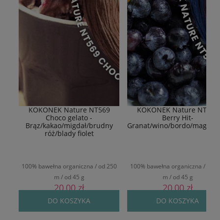
KOKONEK Nature NT569
KOKONEK Nature NT577
Choco gelato -
Berry Hit-
Brąz/kakao/migdał/brudny
Granat/wino/bordo/magent
róż/blady fiolet
100% bawełna organiczna / od 250
100% bawełna organiczna / od 2
m / od 45 g
m / od 45 g
20,00 zł
20,00 zł
DO KOSZYKA
DO KOSZYKA