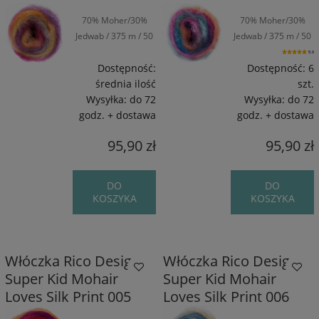
70% Moher/30%
70% Moher/30%
Jedwab / 375 m / 50
Jedwab / 375 m / 50
g
g
5.0
Dostępność:
Dostępność:
6
średnia ilość
szt.
Wysyłka:
do 72
Wysyłka:
do 72
godz. + dostawa
godz. + dostawa
95,90 zł
95,90 zł
DO
DO
KOSZYKA
KOSZYKA
Włóczka Rico Design
Włóczka Rico Design
Super Kid Mohair
Super Kid Mohair
Loves Silk Print 005
Loves Silk Print 006