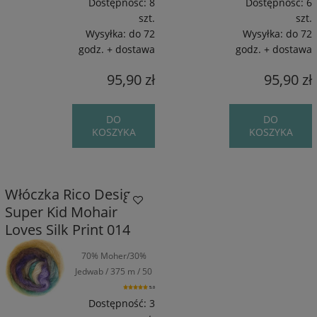
Dostępność:
8
Dostępność:
6
szt.
szt.
Wysyłka:
do 72
Wysyłka:
do 72
godz. + dostawa
godz. + dostawa
95,90 zł
95,90 zł
DO
DO
KOSZYKA
KOSZYKA
Włóczka Rico Design
Super Kid Mohair
Loves Silk Print 014
70% Moher/30%
Jedwab / 375 m / 50
g
5.0
Dostępność:
3