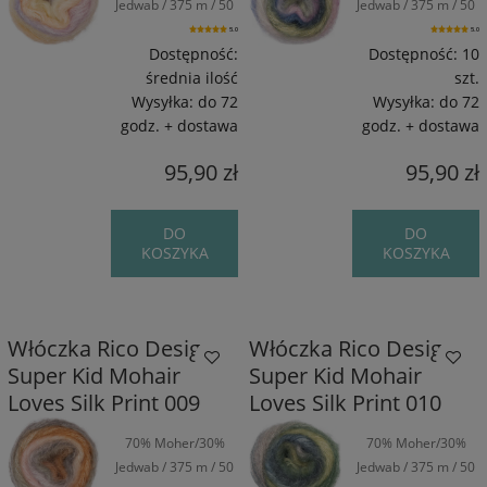
Jedwab / 375 m / 50
Jedwab / 375 m / 50
g
g
5.0
5.0
Dostępność:
Dostępność:
10
średnia ilość
szt.
Wysyłka:
do 72
Wysyłka:
do 72
godz. + dostawa
godz. + dostawa
95,90 zł
95,90 zł
DO
DO
KOSZYKA
KOSZYKA
Włóczka Rico Design
Włóczka Rico Design
Super Kid Mohair
Super Kid Mohair
Loves Silk Print 009
Loves Silk Print 010
70% Moher/30%
70% Moher/30%
Jedwab / 375 m / 50
Jedwab / 375 m / 50