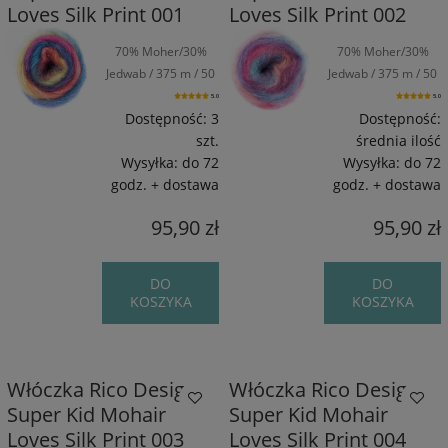
Loves Silk Print 001
Loves Silk Print 002
70% Moher/30%
70% Moher/30%
Jedwab / 375 m / 50
Jedwab / 375 m / 50
g
g
5.0
5.0
Dostępność:
3
Dostępność:
szt.
średnia ilość
Wysyłka:
do 72
Wysyłka:
do 72
godz. + dostawa
godz. + dostawa
95,90 zł
95,90 zł
DO
DO
KOSZYKA
KOSZYKA
Włóczka Rico Design
Włóczka Rico Design
Super Kid Mohair
Super Kid Mohair
Loves Silk Print 003
Loves Silk Print 004