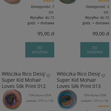
g
g
5.0
5.0
Dostępność:
7
Dostępność:
2
szt.
szt.
Wysyłka:
do 72
Wysyłka:
do 72
godz. + dostawa
godz. + dostawa
95,90 zł
99,00 zł
DO
DO
KOSZYKA
KOSZYKA
Włóczka Rico Design
Włóczka Rico Design
Super Kid Mohair
Super Kid Mohair
Loves Silk Print 012
Loves Silk Print 013
70% Moher/30%
70% Moher/30%
Jedwab / 375 m / 50
Jedwab / 375 m / 50
g
g
5.0