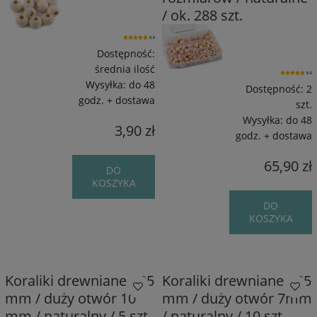
/ ok. 288 szt.
5.0
Dostępność:
średnia ilość
5.0
Wysyłka:
do 48
Dostępność:
2
godz. + dostawa
szt.
Wysyłka:
do 48
3,90 zł
godz. + dostawa
65,90 zł
DO
KOSZYKA
DO
KOSZYKA
Koraliki drewniane / 25
Koraliki drewniane / 25
mm / duży otwór 10
mm / duży otwór 7mm
mm / naturalny / 5 szt.
/ naturalny / 10 szt.