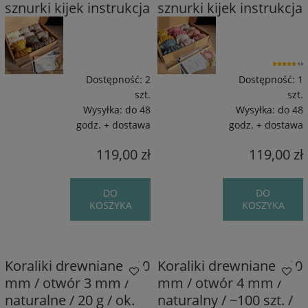
sznurki kijek instrukcja
sznurki kijek instrukcja
5.0
Dostępność:
2
Dostępność:
1
szt.
szt.
Wysyłka:
do 48
Wysyłka:
do 48
godz. + dostawa
godz. + dostawa
119,00 zł
119,00 zł
DO
DO
KOSZYKA
KOSZYKA
Koraliki drewniane / 10
Koraliki drewniane / 10
mm / otwór 3 mm /
mm / otwór 4 mm /
naturalne / 20 g / ok.
naturalny / ~100 szt. /