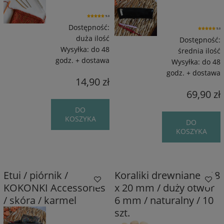
5.0
Dostępność:
5.0
duża ilość
Dostępność:
Wysyłka:
do 48
średnia ilość
godz. + dostawa
Wysyłka:
do 48
godz. + dostawa
14,90 zł
69,90 zł
DO
KOSZYKA
DO
KOSZYKA
Etui / piórnik /
Koraliki drewniane / 18
KOKONKI Accessories
x 20 mm / duży otwór
/ skóra / karmel
6 mm / naturalny / 10
szt.