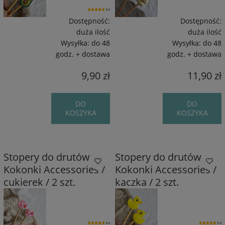
5.0
Dostępność:
Dostępność:
duża ilość
duża ilość
Wysyłka:
do 48
Wysyłka:
do 48
godz. + dostawa
godz. + dostawa
9,90 zł
11,90 zł
DO
DO
KOSZYKA
KOSZYKA
Stopery do drutów
Stopery do drutów
Kokonki Accessories /
Kokonki Accessories /
cukierek / 2 szt.
kaczka / 2 szt.
5.0
5.0