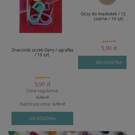
Oczy do maskotek / 12 mm
czarne / 10 szt.
5.0
5,90 zł
Znaczniki oczek Opry / agrafka
/ 15 szt.
DO KOSZYKA
4.9
5,90 zł
Cena regularna:
6,90 zł
Najniższa cena:
6,90 zł
DO KOSZYKA