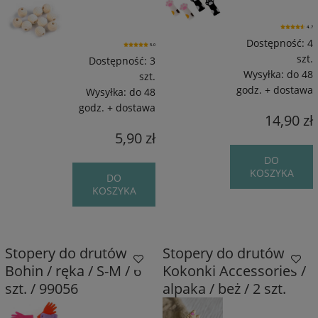
4.7
Dostępność:
4
5.0
szt.
Dostępność:
3
Wysyłka:
do 48
szt.
godz. + dostawa
Wysyłka:
do 48
godz. + dostawa
14,90 zł
5,90 zł
DO
KOSZYKA
DO
KOSZYKA
Stopery do drutów
Stopery do drutów
Bohin / ręka / S-M / 6
Kokonki Accessories /
szt. / 99056
alpaka / beż / 2 szt.