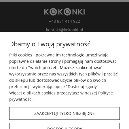
+48 881 414 922
kontakt@kokonki.pl
wspolpraca@kokonki.pl
Dbamy o Twoją prywatność
kokonki.motki
Pliki cookies i pokrewne im technologie umożliwiają
Kokonki.motki
poprawne działanie strony i pomagają nam dostosować
Grupa FB
ofertę do Twoich potrzeb. Możesz zaakceptować
wykorzystanie przez nas wszystkich tych plików i przejść
do sklepu lub dostosować użycie plików do swoich
5.0
preferencji, wybierając opcję "Dostosuj zgody".
Średnia ocena kokonki.pl
Więcej o plikach cookies przeczytasz w naszej Polityce
Na podstawie
148 182
opinii
z całego okresu
prywatności.
Zobacz opinie
ZAAKCEPTUJ TYLKO NIEZBĘDNE
INFORMACJE
DOSTOSUJ ZGODY