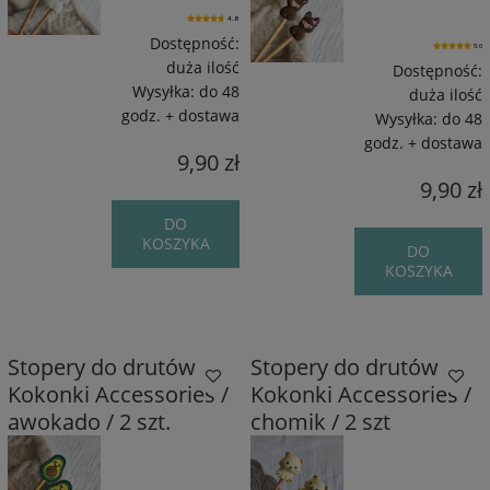
4.8
Dostępność:
5.0
duża ilość
Dostępność:
Wysyłka:
do 48
duża ilość
godz. + dostawa
Wysyłka:
do 48
godz. + dostawa
9,90 zł
9,90 zł
DO
KOSZYKA
DO
KOSZYKA
Stopery do drutów
Stopery do drutów
Kokonki Accessories /
Kokonki Accessories /
awokado / 2 szt.
chomik / 2 szt