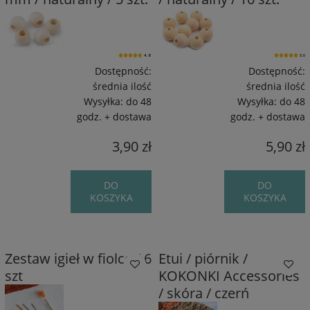
4.8
5.0
Dostępność:
Dostępność:
średnia ilość
średnia ilość
Wysyłka:
do 48
Wysyłka:
do 48
godz. + dostawa
godz. + dostawa
3,90 zł
5,90 zł
DO
DO
KOSZYKA
KOSZYKA
Zestaw igieł w fiolce / 6
Etui / piórnik /
szt
KOKONKI Accessories
/ skóra / czerń