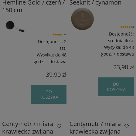
Hemline Gold / czerń /
Seeknit / cynamon
150 cm
5.0
Dostępność:
4.0
średnia ilość
Dostępność:
2
Wysyłka:
do 48
szt.
godz. + dostawa
Wysyłka:
do 48
godz. + dostawa
23,90 zł
39,90 zł
DO
KOSZYKA
DO
KOSZYKA
Centymetr / miara
Centymetr / miara
krawiecka zwijana
krawiecka zwijana