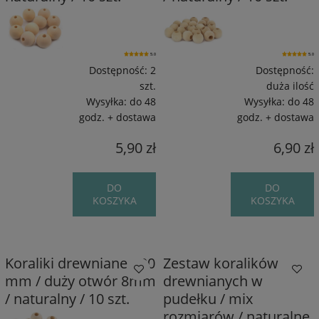
5.0
5.0
Dostępność:
2
Dostępność:
szt.
duża ilość
Wysyłka:
do 48
Wysyłka:
do 48
godz. + dostawa
godz. + dostawa
5,90 zł
6,90 zł
DO
DO
KOSZYKA
KOSZYKA
Koraliki drewniane / 20
Zestaw koralików
mm / duży otwór 8mm
drewnianych w
/ naturalny / 10 szt.
pudełku / mix
rozmiarów / naturalne