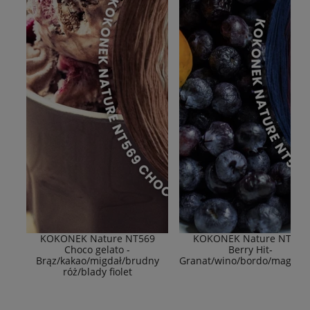
KOKONEK Nature NT569
KOKONEK Nature NT577
Choco gelato -
Berry Hit-
Brąz/kakao/migdał/brudny
Granat/wino/bordo/magent
róż/blady fiolet