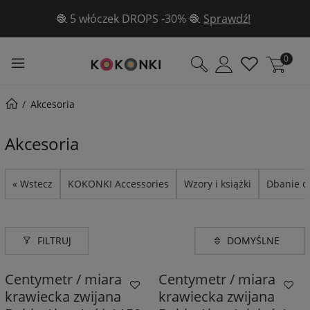
🧶 5 włóczek DROPS -30% 🧶
Sprawdź!
0
Akcesoria
Akcesoria
« Wstecz
KOKONKI Accessories
Wzory i książki
Dbanie o
FILTRUJ
Centymetr / miara
Centymetr / miara
krawiecka zwijana
krawiecka zwijana