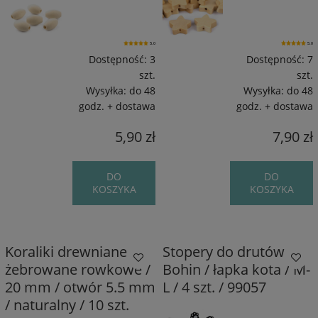
5.0
5.0
Dostępność:
3
Dostępność:
7
szt.
szt.
Wysyłka:
do 48
Wysyłka:
do 48
godz. + dostawa
godz. + dostawa
5,90 zł
7,90 zł
DO
DO
KOSZYKA
KOSZYKA
Koraliki drewniane
Stopery do drutów
żebrowane rowkowe /
Bohin / łapka kota / M-
20 mm / otwór 5.5 mm
L / 4 szt. / 99057
/ naturalny / 10 szt.