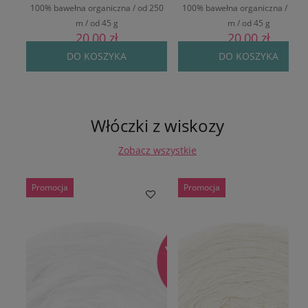
100% bawełna organiczna / od 250
100% bawełna organiczna / od 2
m / od 45 g
m / od 45 g
20,00 zł
20,00 zł
DO KOSZYKA
DO KOSZYKA
Włóczki z wiskozy
Zobacz wszystkie
Promocja
Promocja