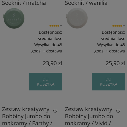
Seeknit / matcha
Seeknit / wanilia
5.0
5.0
Dostępność:
Dostępność:
średnia ilość
średnia ilość
Wysyłka:
do 48
Wysyłka:
do 48
godz. + dostawa
godz. + dostawa
23,90 zł
25,90 zł
DO
DO
KOSZYKA
KOSZYKA
Zestaw kreatywny
Zestaw kreatywny
Bobbiny Jumbo do
Bobbiny Jumbo do
makramy / Earthy /
makramy / Vivid /