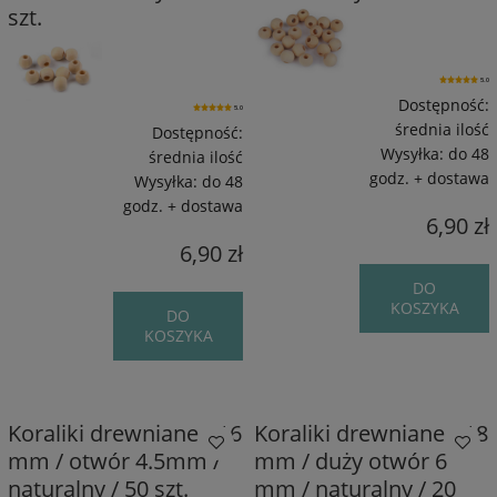
szt.
5.0
Dostępność:
5.0
średnia ilość
Dostępność:
Wysyłka:
do 48
średnia ilość
godz. + dostawa
Wysyłka:
do 48
godz. + dostawa
6,90 zł
6,90 zł
DO
KOSZYKA
DO
KOSZYKA
Koraliki drewniane / 16
Koraliki drewniane / 18
mm / otwór 4.5mm /
mm / duży otwór 6
naturalny / 50 szt.
mm / naturalny / 20