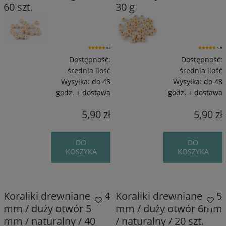
60 szt.
30 g
5.0
4.8
Dostępność:
Dostępność:
średnia ilość
średnia ilość
Wysyłka:
do 48
Wysyłka:
do 48
godz. + dostawa
godz. + dostawa
5,90 zł
5,90 zł
DO
DO
KOSZYKA
KOSZYKA
Koraliki drewniane / 14
Koraliki drewniane / 15
mm / duży otwór 5
mm / duży otwór 6mm
mm / naturalny / 40
/ naturalny / 20 szt.