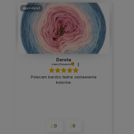
podgląd
Dorota
zweryfikowano
Polecam bardzo ładne zestawienie
kolorów.
0
0