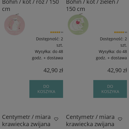
Bohin / kot / róż / 150
Bohin / kot / zieleń /
cm
150 cm
5.0
5.0
Dostępność:
2
Dostępność:
2
szt.
szt.
Wysyłka:
do 48
Wysyłka:
do 48
godz. + dostawa
godz. + dostawa
42,90 zł
42,90 zł
DO
DO
KOSZYKA
KOSZYKA
Centymetr / miara
Centymetr / miara
krawiecka zwijana
krawiecka zwijana