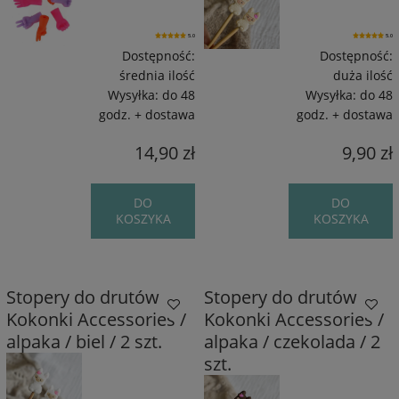
5.0
5.0
Dostępność:
Dostępność:
średnia ilość
duża ilość
Wysyłka:
do 48
Wysyłka:
do 48
godz. + dostawa
godz. + dostawa
14,90 zł
9,90 zł
DO
DO
KOSZYKA
KOSZYKA
Stopery do drutów
Stopery do drutów
Kokonki Accessories /
Kokonki Accessories /
alpaka / biel / 2 szt.
alpaka / czekolada / 2
szt.