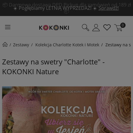
☀️ Pogłębiamy LETNIĄ WYPRZEDAŻ! ☀️
Sprawdź!
0
Zestawy
Kolekcja Charlotte Kotek i Motek
Zestawy na sw
Zestawy na swetry "Charlotte" -
KOKONKI Nature