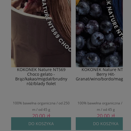
KOKONEK Nature NT569
KOKONEK Nature NT577
Choco gelato -
Berry Hit-
Brąz/kakao/migdał/brudny
Granat/wino/bordo/magent
róż/blady fiolet
100% bawełna organiczna / od 250
100% bawełna organiczna / od 2
m / od 45 g
m / od 45 g
20,00 zł
20,00 zł
DO KOSZYKA
DO KOSZYKA