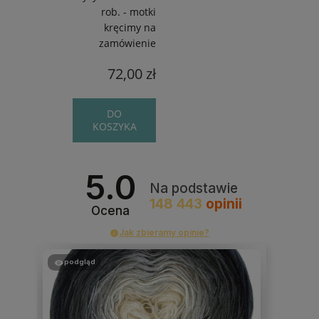
rob. - motki
kręcimy na
zamówienie
72,00 zł
DO
KOSZYKA
5.0
Na podstawie
148 443
opinii
Ocena
Jak zbieramy opinie?
podgląd