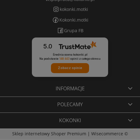
kokonki.motki
Kokonki.motki
Grupa FB
5.0
Średnia ocena kokonki.pl
Na podstawie
148 443
opinii
z całego okresu
Zobacz opinie
INFORMACJE
POLECAMY
KOKONKI
Sklep internetowy Shoper Premium
|
Wisecommerce ©