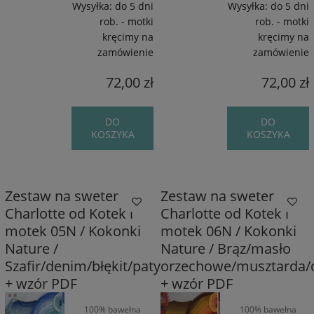
Wysyłka:
do 5 dni
Wysyłka:
do 5 dni
rob. - motki
rob. - motki
kręcimy na
kręcimy na
zamówienie
zamówienie
72,00 zł
72,00 zł
DO
DO
KOSZYKA
KOSZYKA
Zestaw na sweter
Zestaw na sweter
Charlotte od Kotek i
Charlotte od Kotek i
motek 05N / Kokonki
motek 06N / Kokonki
Nature /
Nature / Brąz/masło
Szafir/denim/błękit/patyna/szmaragd
orzechowe/musztarda/d
+ wzór PDF
+ wzór PDF
100% bawełna
100% bawełna