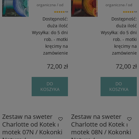
organiczna / od
organiczna / od
1550 m / od 270 g
1550 m / od 270 g
5.0
5.0
Dostępność:
Dostępność:
duża ilość
duża ilość
Wysyłka:
do 5 dni
Wysyłka:
do 5 dni
rob. - motki
rob. - motki
kręcimy na
kręcimy na
zamówienie
zamówienie
72,00 zł
72,00 zł
DO
DO
KOSZYKA
KOSZYKA
Zestaw na sweter
Zestaw na sweter
Charlotte od Kotek i
Charlotte od Kotek i
motek 07N / Kokonki
motek 08N / Kokonki