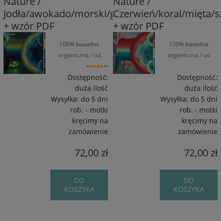
Nature /
Nature /
Jodła/awokado/morski/granat/czerń
Czerwień/koral/mięta/
+ wzór PDF
+ wzór PDF
100% bawełna
100% bawełna
organiczna / od
organiczna / od
1550 m / od 270 g
1550 m / od 270 g
5.0
Dostępność:
Dostępność:
duża ilość
duża ilość
Wysyłka:
do 5 dni
Wysyłka:
do 5 dni
rob. - motki
rob. - motki
kręcimy na
kręcimy na
zamówienie
zamówienie
72,00 zł
72,00 zł
DO
DO
KOSZYKA
KOSZYKA