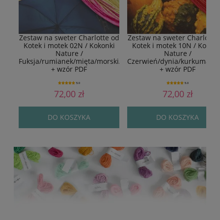
Zestaw na sweter Charlotte od
Zestaw na sweter Charlotte
Kotek i motek 02N / Kokonki
Kotek i motek 10N / Kokonk
Nature /
Nature /
Fuksja/rumianek/mięta/morski/granat
Czerwień/dynia/kurkuma/a
+ wzór PDF
+ wzór PDF
5.0
5.0
72,00 zł
72,00 zł
DO KOSZYKA
DO KOSZYKA