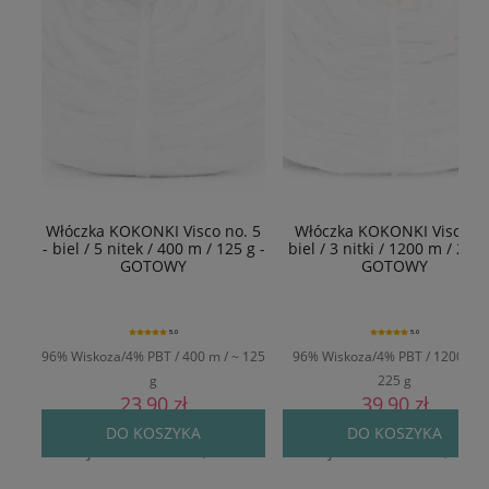
Włóczka KOKONKI Visco no. 5
Włóczka KOKONKI Viscoza 
- biel / 5 nitek / 400 m / 125 g -
biel / 3 nitki / 1200 m / 225g
GOTOWY
GOTOWY
5.0
5.0
96% Wiskoza/4% PBT / 400 m / ~ 125
96% Wiskoza/4% PBT / 1200 m /
g
225 g
23,90 zł
39,90 zł
Cena regularna:
29,90 zł
Cena regularna:
49,90 zł
DO KOSZYKA
DO KOSZYKA
Najniższa cena:
24,90 zł
Najniższa cena:
42,90 zł