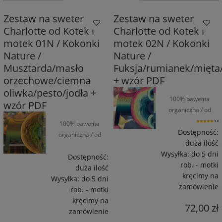
Zestaw na sweter
Zestaw na sweter
Charlotte od Kotek i
Charlotte od Kotek i
motek 01N / Kokonki
motek 02N / Kokonki
Nature /
Nature /
Musztarda/masło
Fuksja/rumianek/mięta
orzechowe/ciemna
+ wzór PDF
oliwka/pesto/jodła +
100% bawełna
wzór PDF
organiczna / od
1550 m / od 270 g
100% bawełna
5.0
Dostępność:
organiczna / od
duża ilość
1550 m / od 270 g
Wysyłka:
do 5 dni
Dostępność:
rob. - motki
duża ilość
kręcimy na
Wysyłka:
do 5 dni
zamówienie
rob. - motki
kręcimy na
72,00 zł
zamówienie