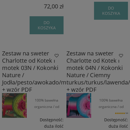
72,00 zł
DO
KOSZYKA
DO
KOSZYKA
Zestaw na sweter
Zestaw na sweter
Charlotte od Kotek i
Charlotte od Kotek i
motek 03N / Kokonki
motek 04N / Kokonki
Nature /
Nature / Ciemny
Jodła/pesto/awokado/malina/magenta
turkus/turkus/lawenda/
+ wzór PDF
+ wzór PDF
100% bawełna
100% bawełna
organiczna / od
organiczna / od
1550 m / od 270 g
1550 m / od 270 g
5.0
Dostępność:
Dostępność:
duża ilość
duża ilość