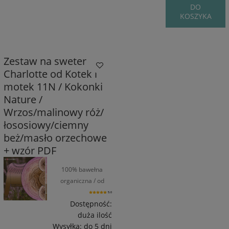
DO
KOSZYKA
Zestaw na sweter
Charlotte od Kotek i
motek 11N / Kokonki
Nature /
Wrzos/malinowy róż/
łososiowy/ciemny
beż/masło orzechowe
+ wzór PDF
100% bawełna
organiczna / od
1550 m / od 270 g
5.0
Dostępność:
duża ilość
Wysyłka:
do 5 dni