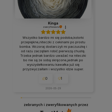
Kinga
zweryfikowano
Wszystko bardzo mi się podoba,kolorki
przepiękne,niteczki z cekinami po prostu
bomba. Wczoraj dostarczyli mi paczuszkę i
od razu zaczęłam robić pierwszą chustę.
Trzeba jednak bardzo uważać na niteczki
bo nie są ze sobą skręcone,jednak po
wyszydełkowaniu kawałka już się
przyzwyczaiłam i wszystko idzie super.
Zakochałam się w tych kokonkach,bardzo
szybka dostawa,a mieszkam za
0
1
granicą,wszystko jest idealne,bardzo
wszystkim polecam🔥❤️💯
2026-05-29
zebranych i zweryfikowanych przez