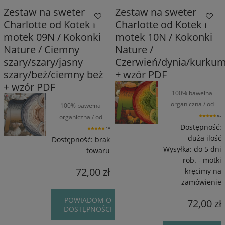
Zestaw na sweter
Zestaw na sweter
Charlotte od Kotek i
Charlotte od Kotek i
motek 09N / Kokonki
motek 10N / Kokonki
Nature / Ciemny
Nature /
szary/szary/jasny
Czerwień/dynia/kurku
szary/beż/ciemny beż
+ wzór PDF
+ wzór PDF
100% bawełna
organiczna / od
100% bawełna
1550 m / od 270 g
organiczna / od
5.0
Dostępność:
1550 m / od 270 g
5.0
duża ilość
Dostępność:
brak
Wysyłka:
do 5 dni
towaru
rob. - motki
72,00 zł
kręcimy na
zamówienie
POWIADOM O
72,00 zł
DOSTĘPNOŚCI