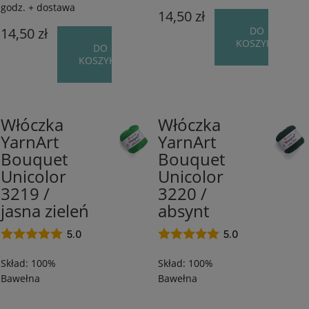
FILTRUJ
godz. + dostawa
14,50 zł
14,50 zł
DO
KOSZYKA
DO
KOSZYKA
Włóczka
Włóczka
100%
100%
YarnArt
YarnArt
Bawełna
Bawełna
Bouquet
Bouquet
/
/
200
200
Unicolor
Unicolor
m
m
3219 /
3220 /
/
/
jasna zieleń
absynt
100
100
g
g
5.0
5.0
Skład: 100%
Skład: 100%
Bawełna
Bawełna