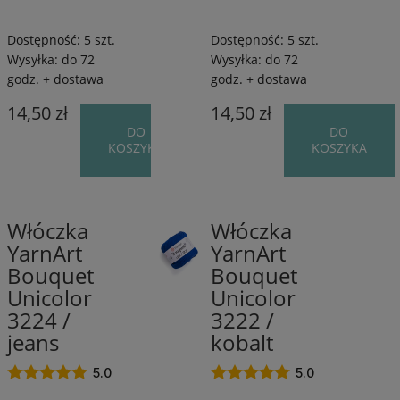
Dostępność:
5 szt.
Dostępność:
5 szt.
Wysyłka:
do 72
Wysyłka:
do 72
godz. + dostawa
godz. + dostawa
14,50 zł
14,50 zł
DO
DO
KOSZYKA
KOSZYKA
Włóczka
Włóczka
100%
100%
YarnArt
YarnArt
Bawełna
Bawełna
Bouquet
Bouquet
/
/
200
200
Unicolor
Unicolor
m
m
3224 /
3222 /
/
/
jeans
kobalt
100
100
g
g
5.0
5.0