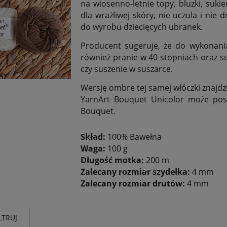
na wiosenno-letnie topy, bluzki, sukie
dla wrażliwej skóry, nie uczula i nie
do wyrobu dziecięcych ubranek.
Producent sugeruje, że do wykonani
również pranie w 40 stopniach oraz s
czy suszenie w suszarce.
Wersję ombre tej samej włóczki znajdz
YarnArt Bouquet Unicolor może posł
Bouquet.
Skład:
100% Bawełna
Waga:
100 g
Długość motka:
200 m
Zalecany rozmiar szydełka:
4 mm
Zalecany rozmiar drutów:
4 mm
LTRUJ