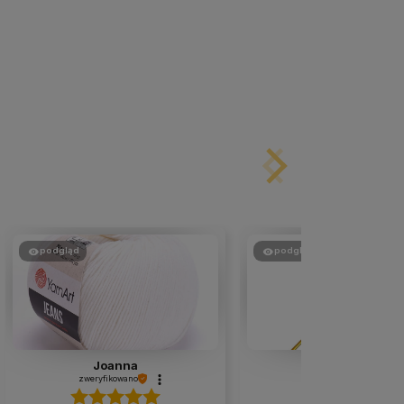
podgląd
podgląd
Joanna
Dorota
zweryfikowano
zweryfikowano