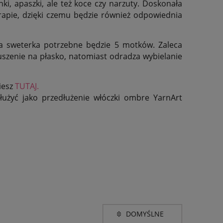
nki, apaszki, ale też koce czy narzuty. Doskonała
 drapie, dzięki czemu będzie również odpowiednia
a sweterka potrzebne będzie 5 motków. Z
aleca
uszenie na płasko, natomiast odradza wybielanie
iesz
TUTAJ.
użyć jako przedłużenie włóczki ombre YarnArt