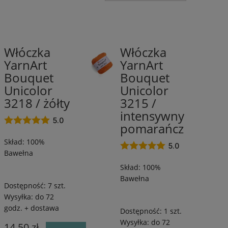
Grubość
e czerwieni
(1)
dk (210-260m w 100g)
(12)
Włóczka
Włóczka
e niebieskiego
(5)
100%
100%
YarnArt
YarnArt
Bawełna
Bawełna
e
Bouquet
Bouquet
/
/
(1)
ńczowego
200
200
Unicolor
Unicolor
m
m
e różu
(1)
3218 / żółty
3215 /
/
/
intensywny
 zieleni
(3)
100
100
5.0
pomarańcz
g
g
 żółtego i złota
(1)
Skład: 100%
5.0
Bawełna
Promocja
Skład: 100%
Bawełna
nie
(12)
Dostępność:
7 szt.
Wysyłka:
do 72
godz. + dostawa
Dostępność:
1 szt.
Wysyłka:
do 72
14,50 zł