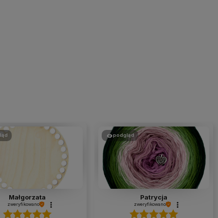
ląd
podgląd
Małgorzata
Patrycja
zweryfikowano
zweryfikowano