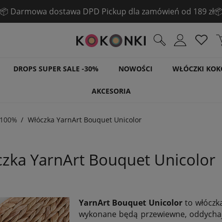
☀️ Pogłębiamy LETNIĄ WYPRZEDAŻ! ☀️
Sprawdź!
DROPS SUPER SALE -30%
NOWOŚCI
WŁÓCZKI KOK
AKCESORIA
 100%
Włóczka YarnArt Bouquet Unicolor
zka YarnArt Bouquet Unicolor
YarnArt Bouquet Unicolor
to włóczka
wykonane będą przewiewne, oddychają