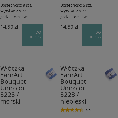
Dostępność:
8 szt.
Dostępność:
5 szt.
Wysyłka:
do 72
Wysyłka:
do 72
godz. + dostawa
godz. + dostawa
14,50 zł
14,50 zł
DO
DO
KOSZYKA
KOSZYKA
Włóczka
Włóczka
100%
100%
YarnArt
YarnArt
Bawełna
Bawełna
Bouquet
Bouquet
/
/
200
200
Unicolor
Unicolor
m
m
3228 /
3223 /
/
/
morski
niebieski
100
100
g
g
4.5