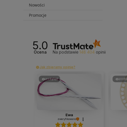
Nowości
Promocje
5.0
Ocena
Na podstawie
148 404
opinii
Jak zbieramy opinie?
podgląd
podg
Ewa
zweryfikowano