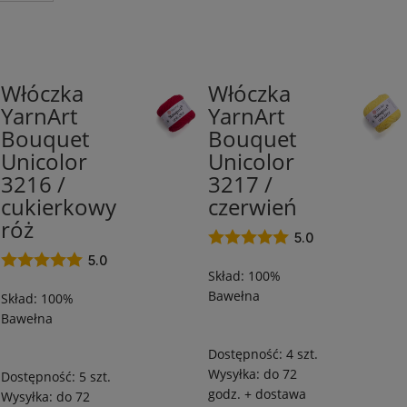
nt
Wg składu
Kolor
t
(12)
bawełna 100%
(12)
odcieni
Włóczka
Włóczka
100%
100%
odcieni
YarnArt
YarnArt
Bawełna
Bawełna
odcieni
Bouquet
Bouquet
/
/
pomara
200
200
Unicolor
Unicolor
m
m
odcieni
3216 /
3217 /
/
/
cukierkowy
czerwień
odcienie
100
100
róż
g
g
5.0
odcienie
5.0
Skład: 100%
Cena
Bawełna
Skład: 100%
Bawełna
godz. + dostawa
(12)
od
do
Dostępność:
4 szt.
Wysyłka:
do 72
Dostępność:
5 szt.
godz. + dostawa
Wysyłka:
do 72