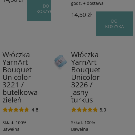
godz. + dostawa
DO
KOSZYKA
14,50 zł
DO
KOSZYKA
Włóczka
Włóczka
100%
100%
YarnArt
YarnArt
Bawełna
Bawełna
Bouquet
Bouquet
/
/
200
200
Unicolor
Unicolor
m
m
3221 /
3226 /
/
/
butelkowa
jasny
100
100
zieleń
turkus
g
g
4.8
5.0
Skład: 100%
Skład: 100%
Bawełna
Bawełna