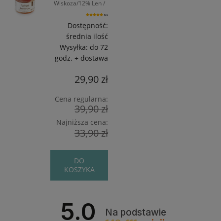
Wiskoza/12% Len /
275 m / 100 g
5.0
Dostępność:
średnia ilość
Wysyłka:
do 72
godz. + dostawa
29,90 zł
Cena regularna:
39,90 zł
Najniższa cena:
33,90 zł
DO
KOSZYKA
5.0
Na podstawie