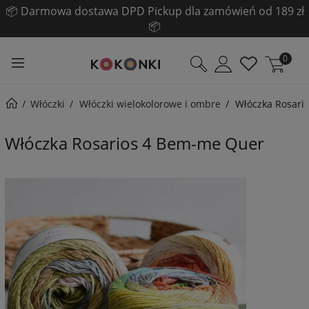
📦 Darmowa dostawa DPD Pickup dla zamówień od 189 zł
☀️ Pogłębiamy LETNIĄ WYPRZEDAŻ! ☀️
Sprawdź!
📦
0
Włóczki
Włóczki wielokolorowe i ombre
Włóczka Rosari
Włóczka Rosarios 4 Bem-me Quer