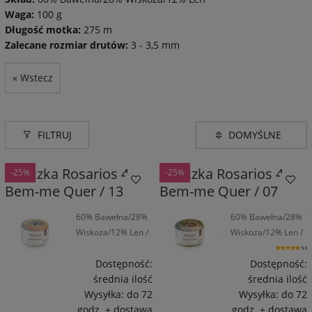
Waga:
100 g
Długość motka:
275 m
Zalecane rozmiar drutów:
3 - 3,5 mm
« Wstecz
FILTRUJ
Włóczka Rosarios 4
Włóczka Rosarios 4
-25%
-25%
Bem-me Quer / 13
Bem-me Quer / 07
60% Bawełna/28%
60% Bawełna/28%
Wiskoza/12% Len /
Wiskoza/12% Len /
275 m / 100 g
275 m / 100 g
5.0
Dostępność:
Dostępność:
średnia ilość
średnia ilość
Wysyłka:
do 72
Wysyłka:
do 72
godz. + dostawa
godz. + dostawa