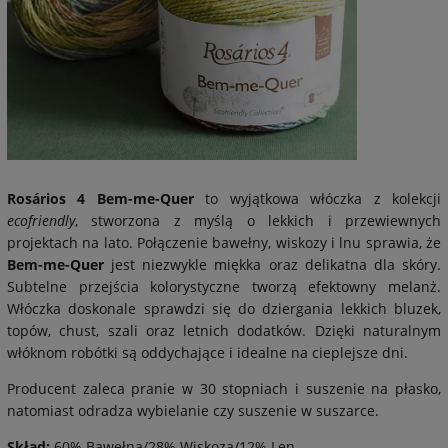
Rosários 4 Bem-me-Quer
to wyjątkowa włóczka z kolekcji
ecofriendly
, stworzona z myślą o lekkich i przewiewnych
projektach na lato. Połączenie bawełny, wiskozy i lnu sprawia, że
Bem-me-Quer
jest niezwykle miękka oraz delikatna dla skóry.
Subtelne przejścia kolorystyczne tworzą efektowny melanż.
Włóczka doskonale sprawdzi się do dziergania lekkich bluzek,
topów, chust, szali oraz letnich dodatków. Dzięki naturalnym
włóknom robótki są oddychające i idealne na cieplejsze dni.
Producent zaleca pranie w 30 stopniach i suszenie na płasko,
natomiast odradza wybielanie czy suszenie w suszarce.
Skład:
60% Bawełna/28% Wiskoza/12% Len