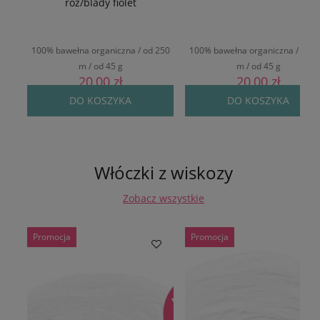
róż/blady fiolet
100% bawełna organiczna / od 250
100% bawełna organiczna / od 2
m / od 45 g
m / od 45 g
20,00 zł
20,00 zł
DO KOSZYKA
DO KOSZYKA
Włóczki z wiskozy
Zobacz wszystkie
Promocja
Promocja