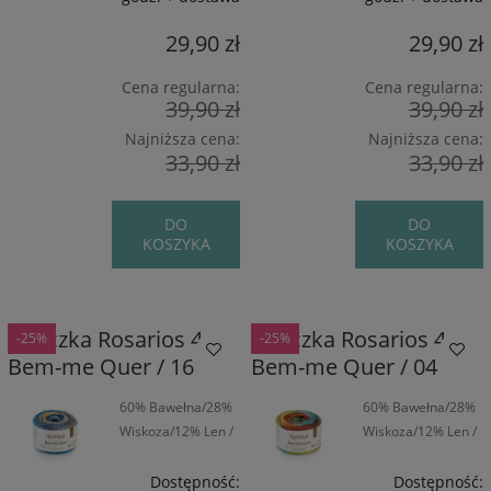
29,90 zł
29,90 zł
Cena regularna:
Cena regularna:
39,90 zł
39,90 zł
Najniższa cena:
Najniższa cena:
33,90 zł
33,90 zł
DO
DO
KOSZYKA
KOSZYKA
Włóczka Rosarios 4
Włóczka Rosarios 4
-25%
-25%
Bem-me Quer / 16
Bem-me Quer / 04
60% Bawełna/28%
60% Bawełna/28%
Wiskoza/12% Len /
Wiskoza/12% Len /
275 m / 100 g
275 m / 100 g
Dostępność:
Dostępność: