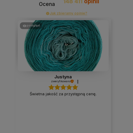
148 411
opinii
Ocena
Jak zbieramy opinie?
podgląd
Justyna
zweryfikowano
Świetna jakość za przystępną cenę.