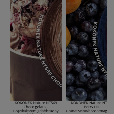
KOKONEK Nature NT569
KOKONEK Nature NT577
Choco gelato -
Berry Hit-
Brąz/kakao/migdał/brudny
Granat/wino/bordo/magent