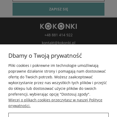
ZAPISZ SIĘ
+48 881 414 922
kontakt@kokonki.pl
wspolpraca@kokonki.pl
Dbamy o Twoją prywatność
kokonki.motki
Pliki cookies i pokrewne im technologie umożliwiają
Kokonki.motki
poprawne działanie strony i pomagają nam dostosować
Grupa FB
ofertę do Twoich potrzeb. Możesz zaakceptować
wykorzystanie przez nas wszystkich tych plików i przejść
do sklepu lub dostosować użycie plików do swoich
5.0
preferencji, wybierając opcję "Dostosuj zgody".
Średnia ocena kokonki.pl
Więcej o plikach cookies przeczytasz w naszej Polityce
Na podstawie
148 411
opinii
z całego okresu
prywatności.
Zobacz opinie