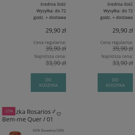
średnia ilość
średnia ilość
Wysyłka:
do 72
Wysyłka:
do 72
godz. + dostawa
godz. + dostawa
29,90 zł
29,90 zł
Cena regularna:
Cena regularna:
39,90 zł
39,90 zł
Najniższa cena:
Najniższa cena:
33,90 zł
33,90 zł
DO
DO
KOSZYKA
KOSZYKA
Włóczka Rosarios 4
-25%
Bem-me Quer / 01
60% Bawełna/28%