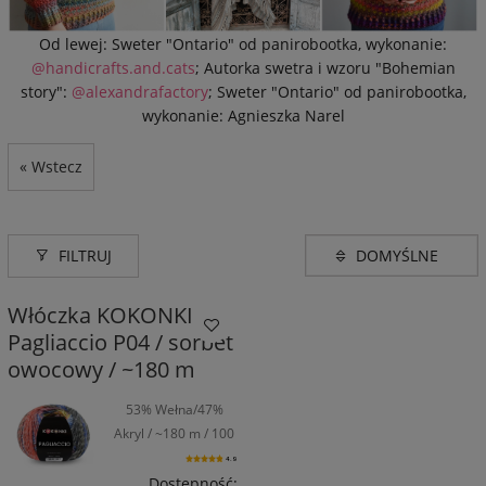
Od lewej: Sweter "Ontario" od panirobootka, wykonanie:
@handicrafts.and.cats
; Autorka swetra i wzoru "Bohemian
story":
@alexandrafactory
; Sweter "Ontario" od panirobootka,
wykonanie: Agnieszka Narel
« Wstecz
FILTRUJ
Włóczka KOKONKI
Pagliaccio P04 / sorbet
owocowy / ~180 m
53% Wełna/47%
Akryl / ~180 m / 100
g
4.9
Dostępność: