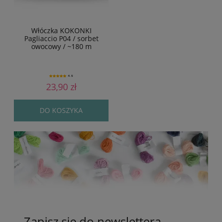
Włóczka KOKONKI
Pagliaccio P04 / sorbet
owocowy / ~180 m
4.9
23,90 zł
DO KOSZYKA
Zapisz się do newslettera