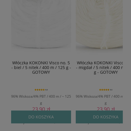
Włóczka KOKONKI Visco no. 5
Włóczka KOKONKI Visco no.
- biel / 5 nitek / 400 m / 125 g -
- migdał / 5 nitek / 400 m / 
GOTOWY
g - GOTOWY
5.0
5.0
96% Wiskoza/4% PBT / 400 m / ~ 125
96% Wiskoza/4% PBT / 400 m / ~ 
g
g
23,90 zł
23,90 zł
Cena regularna:
29,90 zł
Cena regularna:
29,90 zł
DO KOSZYKA
DO KOSZYKA
Najniższa cena:
24,90 zł
Najniższa cena:
24,90 zł