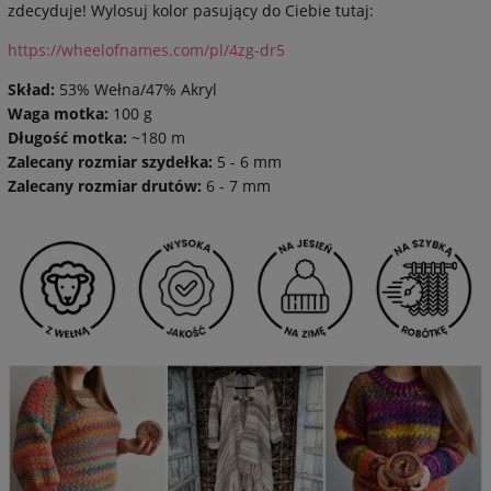
zdecyduje! Wylosuj kolor pasujący do Ciebie tutaj:
https://wheelofnames.com/pl/4zg-dr5
Skład:
53% Wełna/47% Akryl
Waga motka:
100 g
Długość motka:
~180 m
Zalecany rozmiar szydełka:
5 - 6 mm
Zalecany rozmiar drutów:
6 - 7 mm