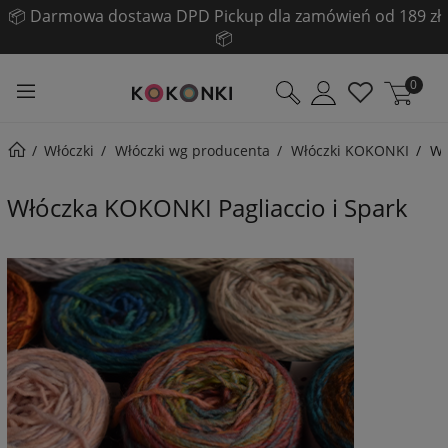
📦 Darmowa dostawa DPD Pickup dla zamówień od 189 zł
📦
0
Włóczki
Włóczki wg producenta
Włóczki KOKONKI
Wł
Włóczka KOKONKI Pagliaccio i Spark