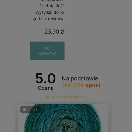
średnia ilość
Wysyłka:
do 72
godz. + dostawa
23,90 zł
DO
KOSZYKA
5.0
Na podstawie
148 394
opinii
Ocena
Jak zbieramy opinie?
podgląd