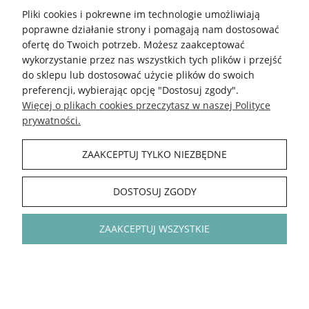
Pliki cookies i pokrewne im technologie umożliwiają
Kokonki.motki
poprawne działanie strony i pomagają nam dostosować
Grupa FB
ofertę do Twoich potrzeb. Możesz zaakceptować
wykorzystanie przez nas wszystkich tych plików i przejść
do sklepu lub dostosować użycie plików do swoich
5.0
preferencji, wybierając opcję "Dostosuj zgody".
Średnia ocena kokonki.pl
Więcej o plikach cookies przeczytasz w naszej Polityce
Na podstawie
148 394
opinii
z całego okresu
prywatności.
Zobacz opinie
ZAAKCEPTUJ TYLKO NIEZBĘDNE
INFORMACJE
DOSTOSUJ ZGODY
POLECAMY
ZAAKCEPTUJ WSZYSTKIE
KOKONKI
Sklep internetowy Shoper Premium
|
Wisecommerce ©