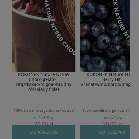
KOKONEK Nature NT569
KOKONEK Nature NT577
Choco gelato -
Berry Hit-
Brąz/kakao/migdał/brudny
Granat/wino/bordo/magent
róż/blady fiolet
100% bawełna organiczna / od 250
100% bawełna organiczna / od 2
m / od 45 g
m / od 45 g
20,00 zł
20,00 zł
DO KOSZYKA
DO KOSZYKA