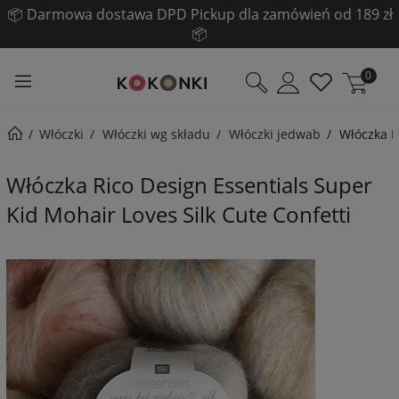
📦 Darmowa dostawa DPD Pickup dla zamówień od 189 zł
📦
0
Włóczki
Włóczki wg składu
Włóczki jedwab
Włóczka R
Włóczka Rico Design Essentials Super
Kid Mohair Loves Silk Cute Confetti