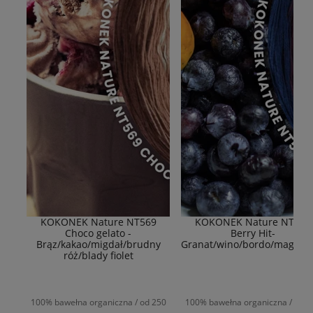
KOKONEK Nature NT569
KOKONEK Nature NT577
Choco gelato -
Berry Hit-
Brąz/kakao/migdał/brudny
Granat/wino/bordo/magent
róż/blady fiolet
100% bawełna organiczna / od 250
100% bawełna organiczna / od 2