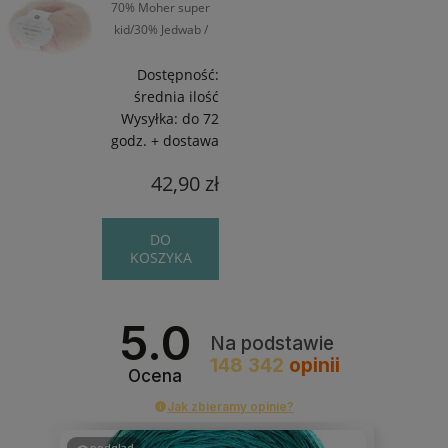
70% Moher super
kid/30% Jedwab /
~190 m / 25 g
Dostępność:
średnia ilość
Wysyłka:
do 72
godz. + dostawa
42,90 zł
DO
KOSZYKA
5.0
Na podstawie
148 342
opinii
Ocena
Jak zbieramy opinie?
podgląd