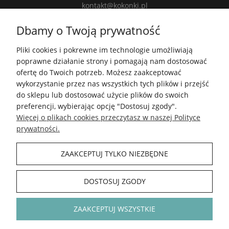
kontakt@kokonki.pl
wspolpraca@kokonki.pl
Dbamy o Twoją prywatność
kokonki.motki
Pliki cookies i pokrewne im technologie umożliwiają
Kokonki.motki
poprawne działanie strony i pomagają nam dostosować
Grupa FB
ofertę do Twoich potrzeb. Możesz zaakceptować
wykorzystanie przez nas wszystkich tych plików i przejść
do sklepu lub dostosować użycie plików do swoich
5.0
preferencji, wybierając opcję "Dostosuj zgody".
Średnia ocena kokonki.pl
Więcej o plikach cookies przeczytasz w naszej Polityce
Na podstawie
148 342
opinii
z całego okresu
prywatności.
Zobacz opinie
ZAAKCEPTUJ TYLKO NIEZBĘDNE
INFORMACJE
DOSTOSUJ ZGODY
POLECAMY
ZAAKCEPTUJ WSZYSTKIE
KOKONKI