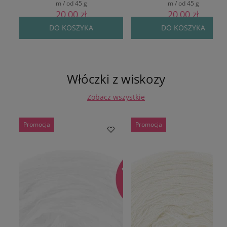
m / od 45 g
m / od 45 g
20,00 zł
20,00 zł
DO KOSZYKA
DO KOSZYKA
Włóczki z wiskozy
Zobacz wszystkie
Promocja
Promocja