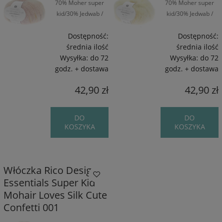
70% Moher super
70% Moher super
kid/30% Jedwab /
kid/30% Jedwab /
~190 m / 25 g
~190 m / 25 g
Dostępność:
Dostępność:
średnia ilość
średnia ilość
Wysyłka:
do 72
Wysyłka:
do 72
godz. + dostawa
godz. + dostawa
42,90 zł
42,90 zł
DO
DO
KOSZYKA
KOSZYKA
Włóczka Rico Design
Essentials Super Kid
Mohair Loves Silk Cute
Confetti 001