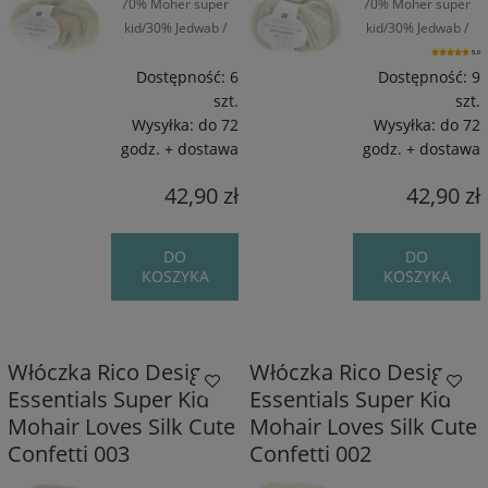
70% Moher super
70% Moher super
kid/30% Jedwab /
kid/30% Jedwab /
~190 m / 25 g
~190 m / 25 g
5.0
Dostępność:
6
Dostępność:
9
szt.
szt.
Wysyłka:
do 72
Wysyłka:
do 72
godz. + dostawa
godz. + dostawa
42,90 zł
42,90 zł
DO
DO
KOSZYKA
KOSZYKA
Włóczka Rico Design
Włóczka Rico Design
Essentials Super Kid
Essentials Super Kid
Mohair Loves Silk Cute
Mohair Loves Silk Cute
Confetti 003
Confetti 002