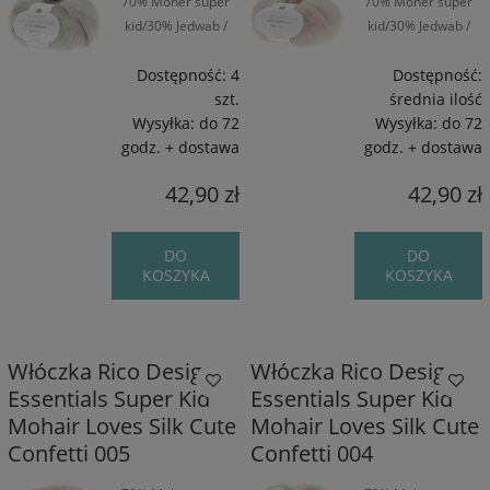
70% Moher super
70% Moher super
kid/30% Jedwab /
kid/30% Jedwab /
~190 m / 25 g
~190 m / 25 g
Dostępność:
4
Dostępność:
szt.
średnia ilość
Wysyłka:
do 72
Wysyłka:
do 72
godz. + dostawa
godz. + dostawa
42,90 zł
42,90 zł
DO
DO
KOSZYKA
KOSZYKA
Włóczka Rico Design
Włóczka Rico Design
Essentials Super Kid
Essentials Super Kid
Mohair Loves Silk Cute
Mohair Loves Silk Cute
Confetti 005
Confetti 004