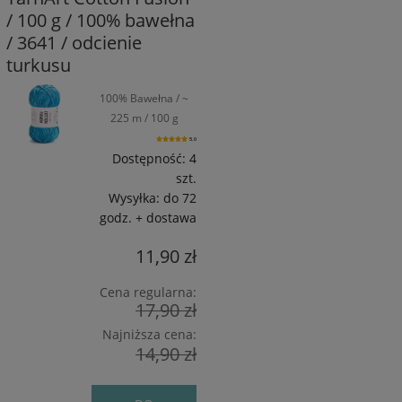
/ 100 g / 100% bawełna
/ 3641 / odcienie
turkusu
100% Bawełna / ~
225 m / 100 g
5.0
Dostępność:
4
szt.
Wysyłka:
do 72
godz. + dostawa
11,90 zł
Cena regularna:
17,90 zł
Najniższa cena:
14,90 zł