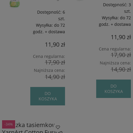
Dostępność:
3
szt.
Dostępność:
6
Wysyłka:
do 72
szt.
godz. + dostawa
Wysyłka:
do 72
godz. + dostawa
11,90 zł
11,90 zł
Cena regularna:
17,90 zł
Cena regularna:
17,90 zł
Najniższa cena:
14,90 zł
Najniższa cena:
14,90 zł
DO
KOSZYKA
DO
KOSZYKA
Włóczka tasiemkowa
-34%
YarnArt Cotton Fusion