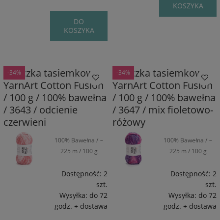
KOSZYKA
DO
KOSZYKA
Włóczka tasiemkowa
Włóczka tasiemkowa
-34%
-34%
YarnArt Cotton Fusion
YarnArt Cotton Fusion
/ 100 g / 100% bawełna
/ 100 g / 100% bawełna
/ 3643 / odcienie
/ 3647 / mix fioletowo-
czerwieni
różowy
100% Bawełna / ~
100% Bawełna / ~
225 m / 100 g
225 m / 100 g
Dostępność:
2
Dostępność:
2
szt.
szt.
Wysyłka:
do 72
Wysyłka:
do 72
godz. + dostawa
godz. + dostawa