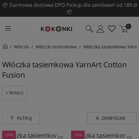
📦 Darmowa dostawa DPD Pickup dla zamówień od 189 zł
📦
0
Włóczki
Włóczki tasiemkowe
Włóczka tasiemkowa YarnA
Włóczka tasiemkowa YarnArt Cotton
Fusion
« Wstecz
FILTRUJ
Włóczka tasiemkowa
Włóczka tasiemkowa
-34%
-34%