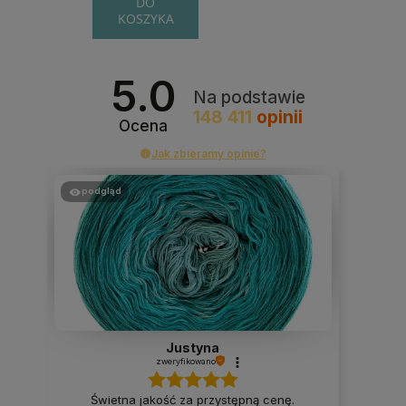
DO
KOSZYKA
5.0
Na podstawie
148 411
opinii
Ocena
Jak zbieramy opinie?
podgląd
Justyna
zweryfikowano
Świetna jakość za przystępną cenę.