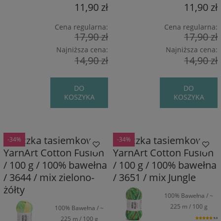
11,90 zł
11,90 zł
Cena regularna:
Cena regularna:
17,90 zł
17,90 zł
Najniższa cena:
Najniższa cena:
14,90 zł
14,90 zł
DO
DO
KOSZYKA
KOSZYKA
Włóczka tasiemkowa
Włóczka tasiemkowa
-34%
-34%
YarnArt Cotton Fusion
YarnArt Cotton Fusion
/ 100 g / 100% bawełna
/ 100 g / 100% bawełna
/ 3644 / mix zielono-
/ 3651 / mix Jungle
żółty
100% Bawełna / ~
225 m / 100 g
100% Bawełna / ~
225 m / 100 g
5.0