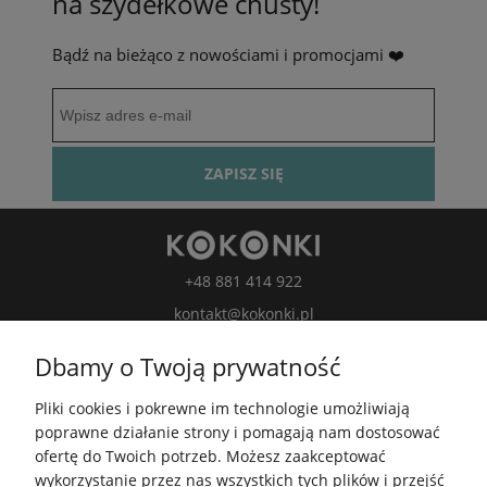
na szydełkowe chusty!
Bądź na bieżąco z nowościami i promocjami ❤️
ZAPISZ SIĘ
+48 881 414 922
kontakt@kokonki.pl
wspolpraca@kokonki.pl
Dbamy o Twoją prywatność
kokonki.motki
Pliki cookies i pokrewne im technologie umożliwiają
Kokonki.motki
poprawne działanie strony i pomagają nam dostosować
Grupa FB
ofertę do Twoich potrzeb. Możesz zaakceptować
wykorzystanie przez nas wszystkich tych plików i przejść