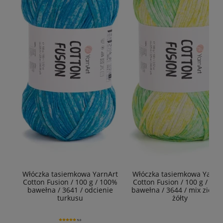
Włóczka tasiemkowa YarnArt
Włóczka tasiemkowa YarnA
Cotton Fusion / 100 g / 100%
Cotton Fusion / 100 g / 10
bawełna / 3641 / odcienie
bawełna / 3644 / mix zielon
turkusu
żółty
5.0