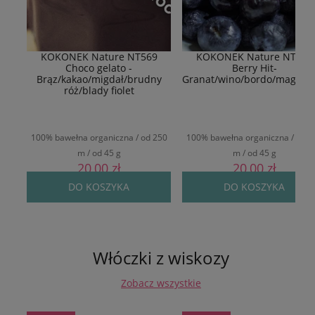
KOKONEK Nature NT569
KOKONEK Nature NT577
Choco gelato -
Berry Hit-
Brąz/kakao/migdał/brudny
Granat/wino/bordo/magent
róż/blady fiolet
100% bawełna organiczna / od 250
100% bawełna organiczna / od 2
m / od 45 g
m / od 45 g
20,00 zł
20,00 zł
DO KOSZYKA
DO KOSZYKA
Włóczki z wiskozy
Zobacz wszystkie