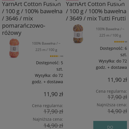
YarnArt Cotton Fusion
YarnArt Cotton Fusion
/ 100 g / 100% bawełna
/ 100 g / 100% bawełna
/ 3646 / mix
/ 3649 / mix Tutti Frutti
pomarańczowo-
100% Bawełna / ~
różowy
225 m / 100 g
100% Bawełna / ~
5.0
Dostępność:
6
225 m / 100 g
szt.
4.0
Wysyłka:
do 72
Dostępność:
5
godz. + dostawa
szt.
Wysyłka:
do 72
11,90 zł
godz. + dostawa
Cena regularna:
11,90 zł
17,90 zł
Najniższa cena:
Cena regularna:
14,90 zł
17,90 zł
Najniższa cena:
14,90 zł
DO