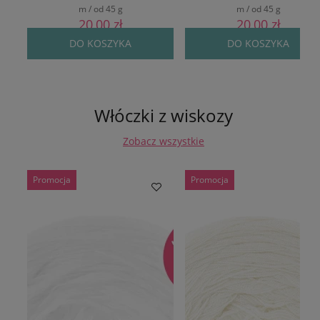
m / od 45 g
m / od 45 g
20,00 zł
20,00 zł
DO KOSZYKA
DO KOSZYKA
Włóczki z wiskozy
Zobacz wszystkie
Promocja
Promocja