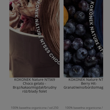
KOKONEK Nature NT569
KOKONEK Nature NT577
Choco gelato -
Berry Hit-
Brąz/kakao/migdał/brudny
Granat/wino/bordo/magent
róż/blady fiolet
100% bawełna organiczna / od 250
100% bawełna organiczna / od 2