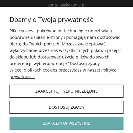
kontakt@kokonki.pl
wspolpraca@kokonki.pl
Dbamy o Twoją prywatność
kokonki.motki
Pliki cookies i pokrewne im technologie umożliwiają
Kokonki.motki
poprawne działanie strony i pomagają nam dostosować
Grupa FB
ofertę do Twoich potrzeb. Możesz zaakceptować
wykorzystanie przez nas wszystkich tych plików i przejść
do sklepu lub dostosować użycie plików do swoich
5.0
preferencji, wybierając opcję "Dostosuj zgody".
Średnia ocena kokonki.pl
Więcej o plikach cookies przeczytasz w naszej Polityce
Na podstawie
148 241
opinii
z całego okresu
prywatności.
Zobacz opinie
ZAAKCEPTUJ TYLKO NIEZBĘDNE
INFORMACJE
DOSTOSUJ ZGODY
POLECAMY
ZAAKCEPTUJ WSZYSTKIE
KOKONKI