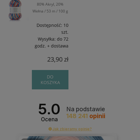
80% Akryl, 20%
Wełna / 53 m / 100 g
Dostępność:
10
szt.
Wysyłka:
do 72
godz. + dostawa
23,90 zł
DO
KOSZYKA
5.0
Na podstawie
148 241
opinii
Ocena
Jak zbieramy opinie?