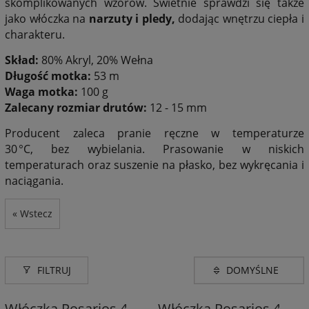
skomplikowanych wzorów. Świetnie sprawdzi się także
jako włóczka na
narzuty i pledy,
dodając wnętrzu ciepła i
charakteru.
Skład:
80% Akryl, 20% Wełna
Długość motka:
53 m
Waga motka:
100 g
Zalecany rozmiar drutów:
12 - 15 mm
Producent zaleca pranie
ręczne w temperaturze
30 °C, bez wybielania. Prasowanie w niskich
temperaturach oraz suszenie na płasko, bez wykręcania i
naciągania.
« Wstecz
FILTRUJ
Włóczka Rosarios 4
Włóczka Rosarios 4