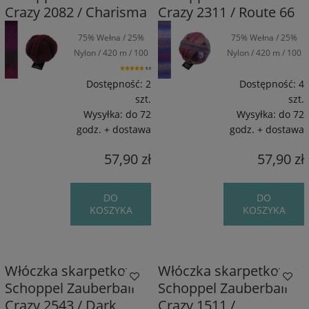
Crazy 2082 / Charisma
Crazy 2311 / Route 66
75% Wełna / 25%
75% Wełna / 25%
Nylon / 420 m / 100
Nylon / 420 m / 100
g
g
5.0
Dostępność:
2
Dostępność:
4
szt.
szt.
Wysyłka:
do 72
Wysyłka:
do 72
godz. + dostawa
godz. + dostawa
57,90 zł
57,90 zł
DO
DO
KOSZYKA
KOSZYKA
Włóczka skarpetkowa
Włóczka skarpetkowa
Schoppel Zauberball
Schoppel Zauberball
Crazy 2543 / Dark
Crazy 1511 /