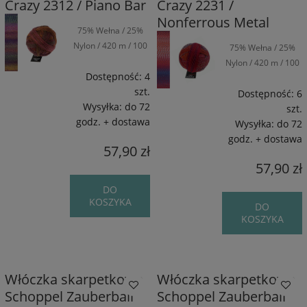
Crazy 2312 / Piano Bar
Crazy 2231 /
Nonferrous Metal
75% Wełna / 25%
Nylon / 420 m / 100
75% Wełna / 25%
g
Nylon / 420 m / 100
Dostępność:
4
g
szt.
Dostępność:
6
Wysyłka:
do 72
szt.
godz. + dostawa
Wysyłka:
do 72
godz. + dostawa
57,90 zł
57,90 zł
DO
KOSZYKA
DO
KOSZYKA
Włóczka skarpetkowa
Włóczka skarpetkowa
Schoppel Zauberball
Schoppel Zauberball