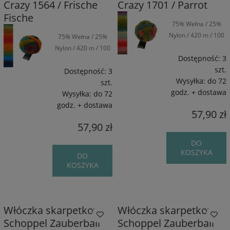
Crazy 1564 / Frische
Crazy 1701 / Parrot
Fische
75% Wełna / 25%
Nylon / 420 m / 100
75% Wełna / 25%
g
Nylon / 420 m / 100
Dostępność:
3
g
szt.
Dostępność:
3
Wysyłka:
do 72
szt.
godz. + dostawa
Wysyłka:
do 72
godz. + dostawa
57,90 zł
57,90 zł
DO
KOSZYKA
DO
KOSZYKA
Włóczka skarpetkowa
Włóczka skarpetkowa
Schoppel Zauberball
Schoppel Zauberball