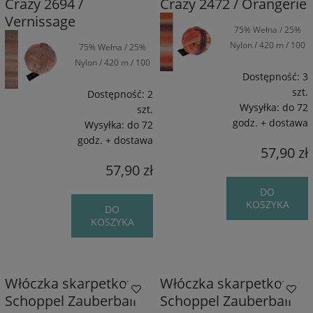
Crazy 2694 /
Crazy 2472 / Orangerie
Vernissage
75% Wełna / 25%
Nylon / 420 m / 100
75% Wełna / 25%
g
Nylon / 420 m / 100
Dostępność:
3
g
szt.
Dostępność:
2
Wysyłka:
do 72
szt.
godz. + dostawa
Wysyłka:
do 72
godz. + dostawa
57,90 zł
57,90 zł
DO
KOSZYKA
DO
KOSZYKA
Włóczka skarpetkowa
Włóczka skarpetkowa
Schoppel Zauberball
Schoppel Zauberball