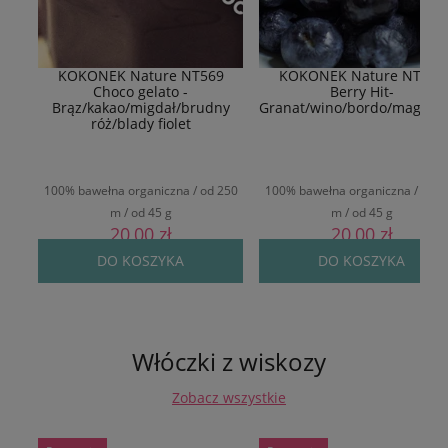
KOKONEK Nature NT569
KOKONEK Nature NT577
Choco gelato -
Berry Hit-
Brąz/kakao/migdał/brudny
Granat/wino/bordo/magent
róż/blady fiolet
100% bawełna organiczna / od 250
100% bawełna organiczna / od 2
m / od 45 g
m / od 45 g
20,00 zł
20,00 zł
DO KOSZYKA
DO KOSZYKA
Włóczki z wiskozy
Zobacz wszystkie