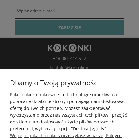
ZAPISZ SIĘ
+48 881 414 922
kontakt@kokonki.pl
wspolpraca@kokonki.pl
Dbamy o Twoją prywatność
kokonki.motki
Pliki cookies i pokrewne im technologie umożliwiają
Kokonki.motki
poprawne działanie strony i pomagają nam dostosować
Grupa FB
ofertę do Twoich potrzeb. Możesz zaakceptować
wykorzystanie przez nas wszystkich tych plików i przejść
do sklepu lub dostosować użycie plików do swoich
5.0
preferencji, wybierając opcję "Dostosuj zgody".
Średnia ocena kokonki.pl
Więcej o plikach cookies przeczytasz w naszej Polityce
Na podstawie
148 245
opinii
z całego okresu