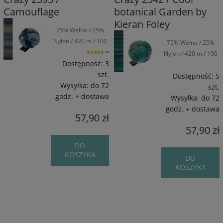
Camouflage
botanical Garden by
Kieran Foley
75% Wełna / 25%
Nylon / 420 m / 100
75% Wełna / 25%
g
Nylon / 420 m / 100
5.0
Dostępność:
3
g
szt.
Dostępność:
5
Wysyłka:
do 72
szt.
godz. + dostawa
Wysyłka:
do 72
godz. + dostawa
57,90 zł
57,90 zł
DO
KOSZYKA
DO
KOSZYKA