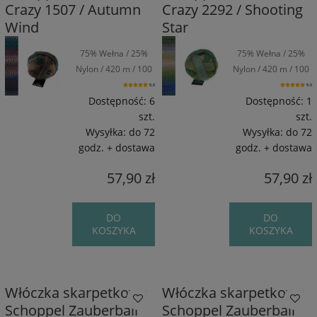
Crazy 1507 / Autumn
Crazy 2292 / Shooting
Wind
Star
75% Wełna / 25%
75% Wełna / 25%
Nylon / 420 m / 100
Nylon / 420 m / 100
g
g
5.0
5.0
Dostępność:
6
Dostępność:
1
szt.
szt.
Wysyłka:
do 72
Wysyłka:
do 72
godz. + dostawa
godz. + dostawa
57,90 zł
57,90 zł
DO
DO
KOSZYKA
KOSZYKA
Włóczka skarpetkowa
Włóczka skarpetkowa
Schoppel Zauberball
Schoppel Zauberball