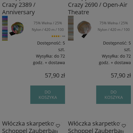
Crazy 2389 /
Crazy 2690 / Open-Air
Anniversary
Theatre
75% Wełna / 25%
75% Wełna / 25%
Nylon / 420 m / 100
Nylon / 420 m / 100
g
g
4.0
Dostępność:
5
Dostępność:
5
szt.
szt.
Wysyłka:
do 72
Wysyłka:
do 72
godz. + dostawa
godz. + dostawa
57,90 zł
57,90 zł
DO
DO
KOSZYKA
KOSZYKA
Włóczka skarpetkowa
Włóczka skarpetkowa
Schoppel Zauberball
Schoppel Zauberball