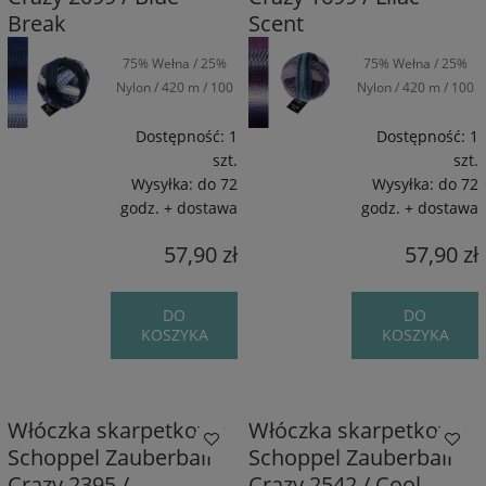
Break
Scent
75% Wełna / 25%
75% Wełna / 25%
Nylon / 420 m / 100
Nylon / 420 m / 100
g
g
Dostępność:
1
Dostępność:
1
szt.
szt.
Wysyłka:
do 72
Wysyłka:
do 72
godz. + dostawa
godz. + dostawa
57,90 zł
57,90 zł
DO
DO
KOSZYKA
KOSZYKA
Włóczka skarpetkowa
Włóczka skarpetkowa
Schoppel Zauberball
Schoppel Zauberball
Crazy 2395 /
Crazy 2542 / Cool