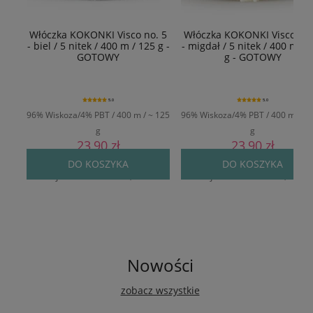
Włóczka KOKONKI Visco no. 5
Włóczka KOKONKI Visco no.
- biel / 5 nitek / 400 m / 125 g -
- migdał / 5 nitek / 400 m / 
GOTOWY
g - GOTOWY
5.0
5.0
96% Wiskoza/4% PBT / 400 m / ~ 125
96% Wiskoza/4% PBT / 400 m / ~ 
g
g
23,90 zł
23,90 zł
Cena regularna:
29,90 zł
Cena regularna:
29,90 zł
DO KOSZYKA
DO KOSZYKA
Najniższa cena:
24,90 zł
Najniższa cena:
24,90 zł
Nowości
zobacz wszystkie