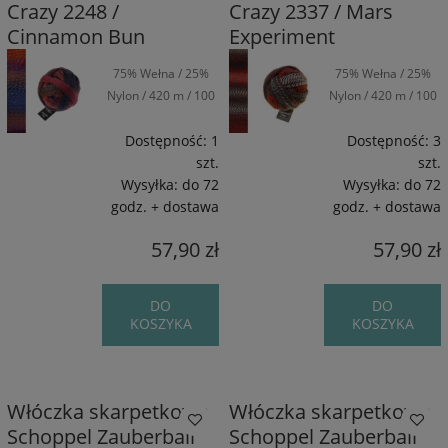
Crazy 2248 /
Crazy 2337 / Mars
Cinnamon Bun
Experiment
75% Wełna / 25%
75% Wełna / 25%
Nylon / 420 m / 100
Nylon / 420 m / 100
g
g
Dostępność:
1
Dostępność:
3
szt.
szt.
Wysyłka:
do 72
Wysyłka:
do 72
godz. + dostawa
godz. + dostawa
57,90 zł
57,90 zł
DO
DO
KOSZYKA
KOSZYKA
Włóczka skarpetkowa
Włóczka skarpetkowa
Schoppel Zauberball
Schoppel Zauberball