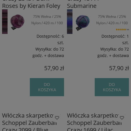
Roses by Kieran Foley
Submarine
75% Wełna / 25%
75% Wełna / 25%
Nylon / 420 m / 100
Nylon / 420 m / 100
g
g
5.0
Dostępność:
6
Dostępność:
1
szt.
szt.
Wysyłka:
do 72
Wysyłka:
do 72
godz. + dostawa
godz. + dostawa
57,90 zł
57,90 zł
DO
DO
KOSZYKA
KOSZYKA
Włóczka skarpetkowa
Włóczka skarpetkowa
Schoppel Zauberball
Schoppel Zauberball
Crazy 2099 / Blue
Crazy 1699 / Lilac