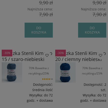
9,90 zł
9,90 zł
Najniższa cena:
Najniższa cena:
7,90 zł
7,90 zł
DO
DO
KOSZYKA
KOSZYKA
Włóczka Stenli Kimono
Włóczka Stenli Kimono
-30%
-30%
15 / szaro-niebieski
20 / ciemny niebieski
70% Bawełna z
70% Bawełna z
recyklingu/25%
recyklingu/25%
Wiskoza/5%
Wiskoza/5%
5.0
Poliamid / 160 m /
Poliamid / 160 m /
Dostępność:
Dostępność:
2
50 g
50 g
średnia ilość
szt.
Wysyłka:
do 72
Wysyłka:
do 72
godz. + dostawa
godz. + dostawa