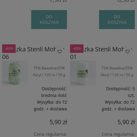
DO
DO
KOSZYKA
KOSZYKA
Włóczka Stenli Mohito
Włóczka Stenli Mohito
-40%
-40%
06
01
75% Bawełna/25%
75% Bawełna/25%
Akryl / 120 m / 50 g
Akryl / 120 m / 50 g
Dostępność:
Dostępność:
5
średnia ilość
szt.
Wysyłka:
do 72
Wysyłka:
do 72
godz. + dostawa
godz. + dostawa
5,90 zł
5,90 zł
Cena regularna:
Cena regularna: