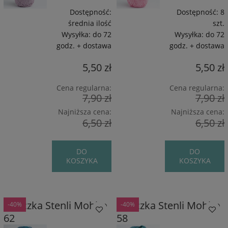
Wiskoza/5%
Wiskoza/5%
Poliamid / 160 m /
Poliamid / 160 m /
Dostępność:
Dostępność:
8
50 g
50 g
średnia ilość
szt.
Wysyłka:
do 72
Wysyłka:
do 72
godz. + dostawa
godz. + dostawa
5,50 zł
5,50 zł
Cena regularna:
Cena regularna:
7,90 zł
7,90 zł
Najniższa cena:
Najniższa cena:
6,50 zł
6,50 zł
DO
DO
KOSZYKA
KOSZYKA
Włóczka Stenli Mohito
Włóczka Stenli Mohito
-40%
-40%
62
58