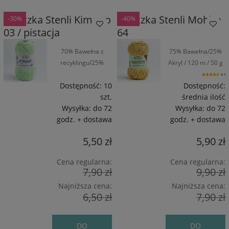
Włóczka Stenli Kimono
Włóczka Stenli Mohito
-30%
-40%
03 / pistacja
64
70% Bawełna z
75% Bawełna/25%
recyklingu/25%
Akryl / 120 m / 50 g
Wiskoza/5%
4.7
Poliamid / 160 m /
Dostępność:
10
Dostępność:
50 g
szt.
średnia ilość
Wysyłka:
do 72
Wysyłka:
do 72
godz. + dostawa
godz. + dostawa
5,50 zł
5,90 zł
Cena regularna:
Cena regularna:
7,90 zł
9,90 zł
Najniższa cena:
Najniższa cena:
6,50 zł
7,90 zł
DO
DO