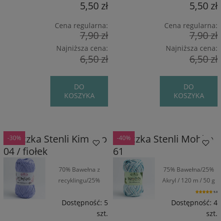
5,50 zł
5,50 zł
Cena regularna:
Cena regularna:
7,90 zł
7,90 zł
Najniższa cena:
Najniższa cena:
6,50 zł
6,50 zł
DO
DO
KOSZYKA
KOSZYKA
Włóczka Stenli Kimono
Włóczka Stenli Mohito
-30%
-40%
04 / fiołek
61
70% Bawełna z
75% Bawełna/25%
recyklingu/25%
Akryl / 120 m / 50 g
Wiskoza/5%
5.0
Poliamid / 160 m /
Dostępność:
5
Dostępność:
4
50 g
szt.
szt.