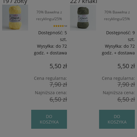
19 / żółty
22 / khaki
70% Bawełna z
70% Bawełna z
recyklingu/25%
recyklingu/25%
Wiskoza/5%
Wiskoza/5%
5.0
Poliamid / 160 m /
Poliamid / 160 m /
Dostępność:
5
Dostępność:
9
50 g
50 g
szt.
szt.
Wysyłka:
do 72
Wysyłka:
do 72
godz. + dostawa
godz. + dostawa
5,50 zł
5,50 zł
Cena regularna:
Cena regularna:
7,90 zł
7,90 zł
Najniższa cena:
Najniższa cena:
6,50 zł
6,50 zł
DO
DO
KOSZYKA
KOSZYKA