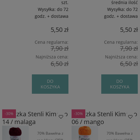
50 g
50 g
szt.
średnia ilość
Wysyłka:
do 72
Wysyłka:
do 72
godz. + dostawa
godz. + dostawa
5,50 zł
5,50 zł
Cena regularna:
Cena regularna:
7,90 zł
7,90 zł
Najniższa cena:
Najniższa cena:
6,50 zł
6,50 zł
DO
DO
KOSZYKA
KOSZYKA
Włóczka Stenli Kimono
Włóczka Stenli Kimono
-30%
-30%
14 / malaga
06 / mango
70% Bawełna z
70% Bawełna z