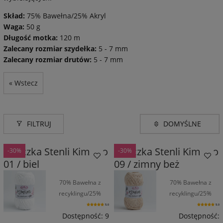
Skład:
75% Bawełna/25% Akryl
Waga:
50 g
Długość motka:
120 m
Zalecany rozmiar szydełka:
5 - 7 mm
Zalecany rozmiar drutów:
5 - 7 mm
« Wstecz
FILTRUJ
Włóczka Stenli Kimono
Włóczka Stenli Kimono
-30%
-30%
01 / biel
09 / zimny beż
70% Bawełna z
70% Bawełna z
recyklingu/25%
recyklingu/25%
Wiskoza/5%
Wiskoza/5%
5.0
5.0
Poliamid / 160 m /
Poliamid / 160 m /
Dostępność:
9
Dostępność: