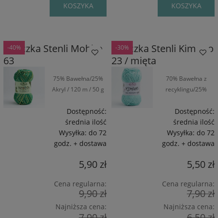
KOSZYKA
KOSZYKA
Włóczka Stenli Mohito
Włóczka Stenli Kimono
-40%
-30%
63
23 / mięta
75% Bawełna/25%
70% Bawełna z
Akryl / 120 m / 50 g
recyklingu/25%
Wiskoza/5%
Poliamid / 160 m /
Dostępność:
Dostępność:
50 g
średnia ilość
średnia ilość
Wysyłka:
do 72
Wysyłka:
do 72
godz. + dostawa
godz. + dostawa
5,90 zł
5,50 zł
Cena regularna:
Cena regularna:
9,90 zł
7,90 zł
Najniższa cena:
Najniższa cena:
7,90 zł
6,50 zł