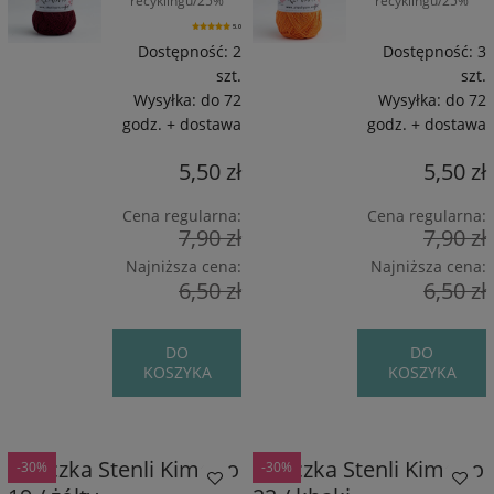
recyklingu/25%
recyklingu/25%
Wiskoza/5%
Wiskoza/5%
5.0
Poliamid / 160 m /
Poliamid / 160 m /
Dostępność:
2
Dostępność:
3
50 g
50 g
szt.
szt.
Wysyłka:
do 72
Wysyłka:
do 72
godz. + dostawa
godz. + dostawa
5,50 zł
5,50 zł
Cena regularna:
Cena regularna:
7,90 zł
7,90 zł
Najniższa cena:
Najniższa cena:
6,50 zł
6,50 zł
DO
DO
KOSZYKA
KOSZYKA
Włóczka Stenli Kimono
Włóczka Stenli Kimono
-30%
-30%