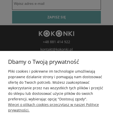
ZAPISZ SIĘ
+48 881 414 922
kontakt@kokonki.pl
wspolpraca@kokonki.pl
Dbamy o Twoją prywatność
kokonki.motki
Pliki cookies i pokrewne im technologie umożliwiają
Kokonki.motki
poprawne działanie strony i pomagają nam dostosować
Grupa FB
ofertę do Twoich potrzeb. Możesz zaakceptować
wykorzystanie przez nas wszystkich tych plików i przejść
do sklepu lub dostosować użycie plików do swoich
5.0
preferencji, wybierając opcję "Dostosuj zgody".
Średnia ocena kokonki.pl
Więcej o plikach cookies przeczytasz w naszej Polityce
Na podstawie
148 407
opinii
z całego okresu
prywatności.
Zobacz opinie