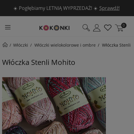
☀️ Pogłębiamy LETNIĄ WYPRZEDAŻ! ☀️
🧶 5 włóczek DROPS -30% 🧶
Sprawdź!
Sprawdź!
0
Włóczki
Włóczki wielokolorowe i ombre
Włóczka Stenli 
Włóczka Stenli Mohito