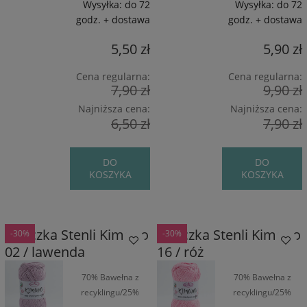
Wysyłka:
do 72
Wysyłka:
do 72
godz. + dostawa
godz. + dostawa
5,50 zł
5,90 zł
Cena regularna:
Cena regularna:
7,90 zł
9,90 zł
Najniższa cena:
Najniższa cena:
6,50 zł
7,90 zł
DO
DO
KOSZYKA
KOSZYKA
Włóczka Stenli Kimono
Włóczka Stenli Kimono
-30%
-30%
02 / lawenda
16 / róż
70% Bawełna z
70% Bawełna z
recyklingu/25%
recyklingu/25%