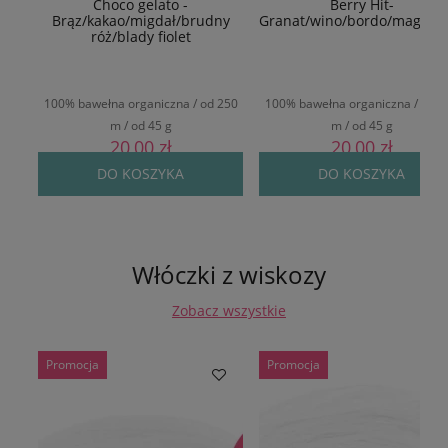
Choco gelato -
Berry Hit-
Brąz/kakao/migdał/brudny
Granat/wino/bordo/magent
róż/blady fiolet
100% bawełna organiczna / od 250
100% bawełna organiczna / od 2
m / od 45 g
m / od 45 g
20,00 zł
20,00 zł
DO KOSZYKA
DO KOSZYKA
Włóczki z wiskozy
Zobacz wszystkie
Promocja
Promocja