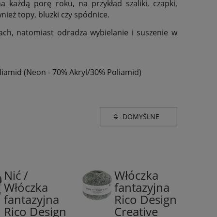
 każdą porę roku, na przykład szaliki, czapki,
wnież topy, bluzki czy spódnice.
ach, natomiast odradza wybielanie i suszenie w
iamid (Neon - 70% Akryl/30% Poliamid)
Grubość
e różu
(1)
lace (600-1100m w 100g)
(8)
Nić /
Włóczka
 zieleni
(1)
41%
57%
Włóczka
fantazyjna
Poliakryl/33%
wiskoza,
lorowy
(6)
fantazyjna
Rico Design
Poliamid/16%
33%
Wiskoza/10%
poliamid,
Rico Design
Creative