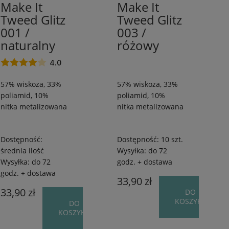
Cena
10%
10%
Make It
Make It
nitka
nitka
Tweed Glitz
Tweed Glitz
godz. + dostawa
(8)
od
do
metalizowana
metalizowana
001 /
003 /
/
/
naturalny
różowy
525
525
m
m
4.0
/
/
FILTRUJ
50
50
57% wiskoza, 33%
57% wiskoza, 33%
g
g
poliamid, 10%
poliamid, 10%
nitka metalizowana
nitka metalizowana
Dostępność:
Dostępność:
10 szt.
średnia ilość
Wysyłka:
do 72
Wysyłka:
do 72
godz. + dostawa
godz. + dostawa
33,90 zł
33,90 zł
DO
KOSZYKA
DO
KOSZYKA