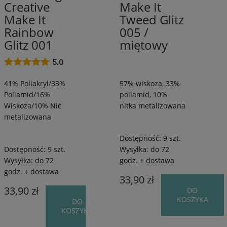
Promocja
Nić
10%
Creative
Make It
metalizowana
nitka
Make It
Tweed Glitz
nie
(8)
/
metalizowana
Rainbow
005 /
525
/
Glitz 001
miętowy
m
525
/
m
5.0
50
/
g
50
41% Poliakryl/33%
57% wiskoza, 33%
g
Poliamid/16%
poliamid, 10%
Wiskoza/10% Nić
nitka metalizowana
metalizowana
Dostępność:
9 szt.
Dostępność:
9 szt.
Wysyłka:
do 72
Wysyłka:
do 72
godz. + dostawa
godz. + dostawa
33,90 zł
33,90 zł
DO
KOSZYKA
DO
KOSZYKA