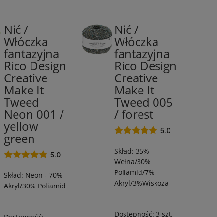
Nić /
Nić /
70%
35%
Włóczka
Włóczka
Akryl/30%
Wiskoza/35%
fantazyjna
fantazyjna
Poliamid
Akryl/30%
/
Poliamid
Rico Design
Rico Design
460
/
Creative
Creative
m
445
Make It
Make It
/
m
Tweed
Tweed 005
50
/
Neon 001 /
/ forest
g
50
yellow
g
5.0
green
Skład: 35%
5.0
Wełna/30%
Poliamid/7%
Skład: Neon - 70%
Akryl/3%Wiskoza
Akryl/30% Poliamid
Dostępność:
3 szt.
Dostępność: