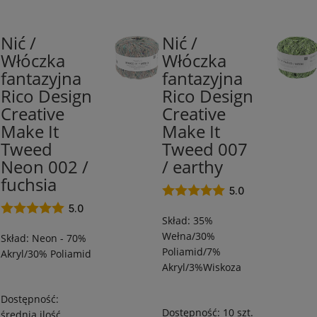
Nić /
Nić /
70%
35%
Włóczka
Włóczka
Akryl/30%
Wiskoza/35%
fantazyjna
fantazyjna
Poliamid
Akryl/30%
/
Poliamid
Rico Design
Rico Design
460
/
Creative
Creative
m
445
Make It
Make It
/
m
Tweed
Tweed 007
50
/
Neon 002 /
/ earthy
g
50
fuchsia
g
5.0
5.0
Skład: 35%
Wełna/30%
Skład: Neon - 70%
Poliamid/7%
Akryl/30% Poliamid
Akryl/3%Wiskoza
Dostępność:
Dostępność:
10 szt.
średnia ilość