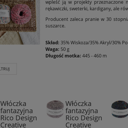
wpleść ją w projekty przeznaczone na
rękawiczki, sweterki, kardigany, ale ró
Producent zaleca pranie w 30 stopni
suszarce.
Skład:
35% Wiskoza/35% Akryl/30% Pol
Waga:
50 g
Długość motka:
445 - 460 m
LTRUJ
nt
Wg składu
Kolor
esign
(8)
poliamid
(3)
odcieni
Włóczka
Włóczka
57%
wiskoza
(5)
57%
odcienie
fantazyjna
fantazyjna
wiskoza,
wiskoza,
wieloko
Rico Design
Rico Design
33%
33%
poliamid,
poliamid,
Creative
Creative