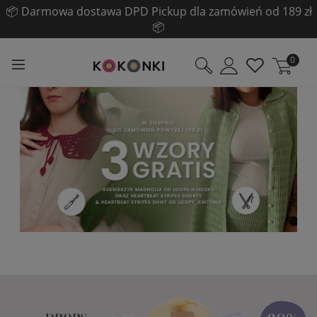
📦 Darmowa dostawa DPD Pickup dla zamówień od 189 zł
📦
0