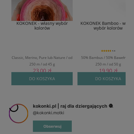
KOKONEK - własny wybór
KOKONEK Bamboo - własn
kolorów
wybór kolorów
4.9
Classic, Merino, Pure lub Nature / od
50% Bambus / 50% Bawełna / o
250 m / od 45 g
250 m / od 50 g
23,00 zł
19,90 zł
DO KOSZYKA
DO KOSZYKA