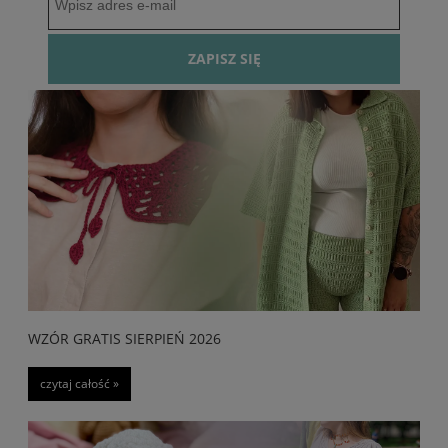
na szydełkowe chusty!
Bądź na bieżąco z nowościami i promocjami ❤️
ZAPISZ SIĘ