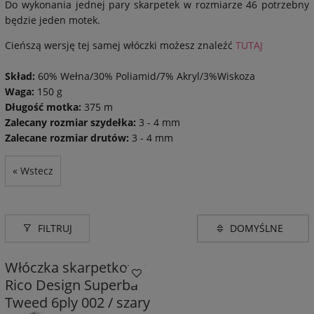
Do wykonania jednej pary skarpetek w rozmiarze 46 potrzebny
będzie jeden motek.
Cieńszą wersję tej samej włóczki możesz znaleźć
TUTAJ
Skład:
60% Wełna/30% Poliamid/7% Akryl/3%Wiskoza
Waga:
150 g
Długość motka:
375 m
Zalecany rozmiar szydełka:
3 - 4 mm
Zalecane rozmiar drutów:
3 - 4 mm
« Wstecz
FILTRUJ
Włóczka skarpetkowa
Rico Design Superba
Tweed 6ply 002 / szary