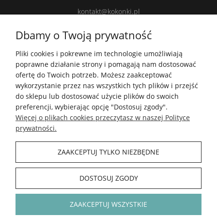
kontakt@kokonki.pl
wspolpraca@kokonki.pl
Dbamy o Twoją prywatność
kokonki.motki
Pliki cookies i pokrewne im technologie umożliwiają
Kokonki.motki
poprawne działanie strony i pomagają nam dostosować
Grupa FB
ofertę do Twoich potrzeb. Możesz zaakceptować
wykorzystanie przez nas wszystkich tych plików i przejść
do sklepu lub dostosować użycie plików do swoich
5.0
preferencji, wybierając opcję "Dostosuj zgody".
Średnia ocena kokonki.pl
Więcej o plikach cookies przeczytasz w naszej Polityce
Na podstawie
148 415
opinii
z całego okresu
prywatności.
Zobacz opinie
ZAAKCEPTUJ TYLKO NIEZBĘDNE
INFORMACJE
DOSTOSUJ ZGODY
POLECAMY
ZAAKCEPTUJ WSZYSTKIE
KOKONKI