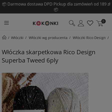
📦 Darmowa dostawa DPD Pickup dla zamówień od 189 zł
📦
0
Włóczki
Włóczki wg producenta
Włóczki Rico Design
Włóczka skarpetkowa Rico Design
Superba Tweed 6ply