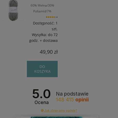
60% Wełna/30%
Poliamid/7%
Akryl/3%Wiskoza / ~
5.0
375 m / 150 g
Dostępność:
1
szt.
Wysyłka:
do 72
godz. + dostawa
49,90 zł
DO
KOSZYKA
5.0
Na podstawie
148 415
opinii
Ocena
Jak zbieramy opinie?