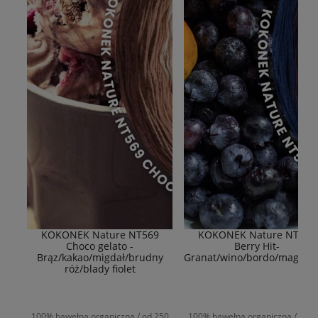
KOKONEK Nature NT569
KOKONEK Nature NT577
Choco gelato -
Berry Hit-
Brąz/kakao/migdał/brudny
Granat/wino/bordo/magent
róż/blady fiolet
100% bawełna organiczna / od 250
100% bawełna organiczna / od 2