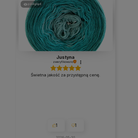
podgląd
Justyna
zweryfikowano
Świetna jakość za przystępną cenę.
1
1
2026-05-30