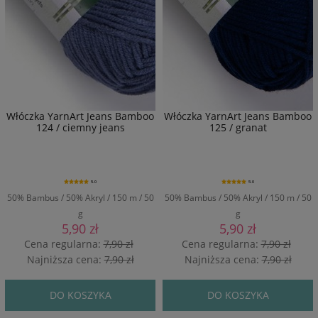
Włóczka YarnArt Jeans Bamboo
Włóczka YarnArt Jeans Bamboo
124 / ciemny jeans
125 / granat
5.0
5.0
50% Bambus / 50% Akryl / 150 m / 50
50% Bambus / 50% Akryl / 150 m / 50
g
g
5,90 zł
5,90 zł
Cena regularna:
7,90 zł
Cena regularna:
7,90 zł
Najniższa cena:
7,90 zł
Najniższa cena:
7,90 zł
DO KOSZYKA
DO KOSZYKA