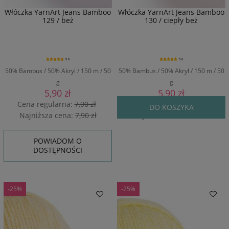
Włóczka YarnArt Jeans Bamboo
Włóczka YarnArt Jeans Bamboo
129 / beż
130 / ciepły beż
5.0
5.0
50% Bambus / 50% Akryl / 150 m / 50
50% Bambus / 50% Akryl / 150 m / 50
g
g
5,90 zł
5,90 zł
Cena regularna:
7,90 zł
Cena regularna:
7,90 zł
DO KOSZYKA
Najniższa cena:
7,90 zł
Najniższa cena:
7,90 zł
POWIADOM O
DOSTĘPNOŚCI
-25%
-25%