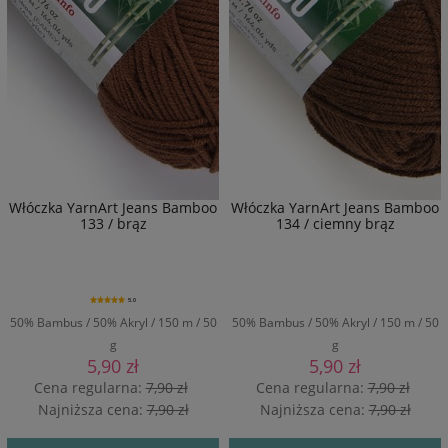
Włóczka YarnArt Jeans Bamboo
Włóczka YarnArt Jeans Bamboo
133 / brąz
134 / ciemny brąz
5.0
50% Bambus / 50% Akryl / 150 m / 50
50% Bambus / 50% Akryl / 150 m / 50
g
g
5,90 zł
5,90 zł
Cena regularna:
7,90 zł
Cena regularna:
7,90 zł
Najniższa cena:
7,90 zł
Najniższa cena:
7,90 zł