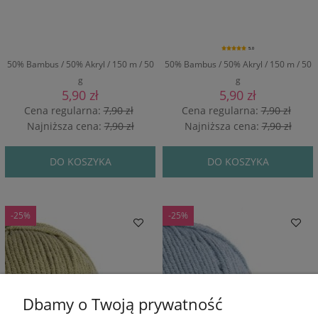
5.0
50% Bambus / 50% Akryl / 150 m / 50
50% Bambus / 50% Akryl / 150 m / 50
g
g
5,90 zł
5,90 zł
Cena regularna:
7,90 zł
Cena regularna:
7,90 zł
Najniższa cena:
7,90 zł
Najniższa cena:
7,90 zł
DO KOSZYKA
DO KOSZYKA
-25%
-25%
Dbamy o Twoją prywatność