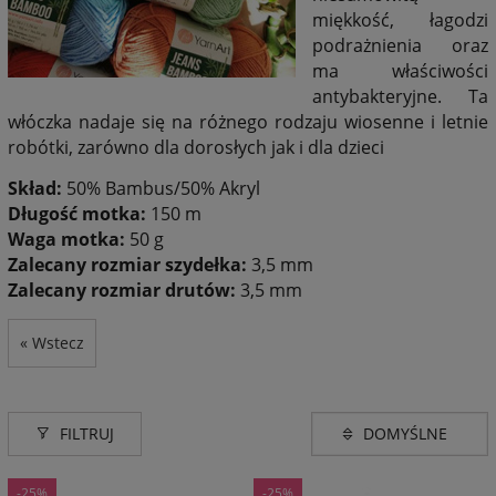
miękkość, łagodzi
podrażnienia oraz
ma właściwości
antybakteryjne. Ta
włóczka nadaje się na różnego rodzaju wiosenne i letnie
robótki, zarówno dla dorosłych jak i dla dzieci
Skład:
50% Bambus/50% Akryl
Długość motka:
150 m
Waga motka:
50 g
Zalecany rozmiar szydełka:
3,5 mm
Zalecany rozmiar drutów:
3,5 mm
« Wstecz
FILTRUJ
-25%
-25%