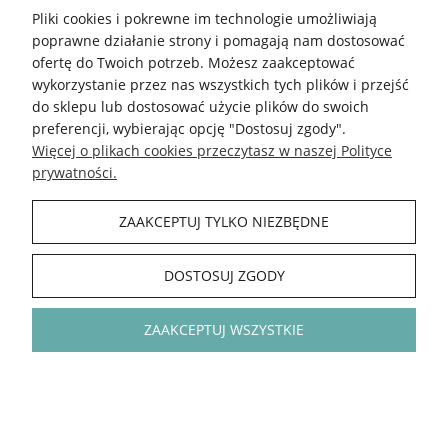
Pliki cookies i pokrewne im technologie umożliwiają
poprawne działanie strony i pomagają nam dostosować
ofertę do Twoich potrzeb. Możesz zaakceptować
wykorzystanie przez nas wszystkich tych plików i przejść
do sklepu lub dostosować użycie plików do swoich
preferencji, wybierając opcję "Dostosuj zgody".
Więcej o plikach cookies przeczytasz w naszej Polityce
prywatności.
ZAAKCEPTUJ TYLKO NIEZBĘDNE
DOSTOSUJ ZGODY
Włóczka YarnArt Jeans Bamboo
Włóczka YarnArt Jeans Bamboo
ZAAKCEPTUJ WSZYSTKIE
132 / blada oliwka
120 / jasny szaro - zielony
5.0
50% Bambus / 50% Akryl / 150 m / 50
50% Bambus / 50% Akryl / 150 m / 50