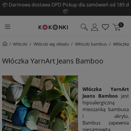
☀️ Pogłębiamy LETNIĄ WYPRZEDAŻ! ☀️
Sprawdź!
0
Włóczki
Włóczki wg składu
Włóczki bambus
Włóczka 
Włóczka YarnArt Jeans Bamboo
Włóczka YarnArt
Jeans Bamboo
jest
hipoalergiczną
mieszanką bambusa
i akrylu.
Bambus zapewnia
niesamowitą