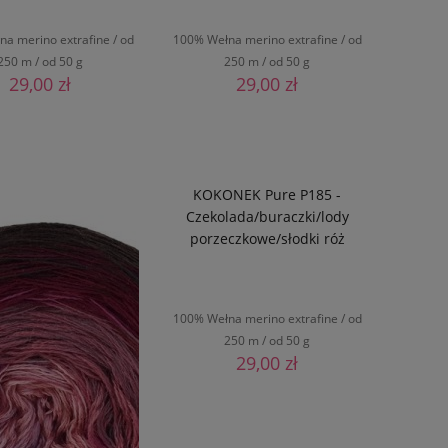
a merino extrafine / od
100% Wełna merino extrafine / od
250 m / od 50 g
250 m / od 50 g
29,00 zł
29,00 zł
DO KOSZYKA
DO KOSZYKA
KOKONEK Pure P185 -
Czekolada/buraczki/lody
porzeczkowe/słodki róż
100% Wełna merino extrafine / od
250 m / od 50 g
29,00 zł