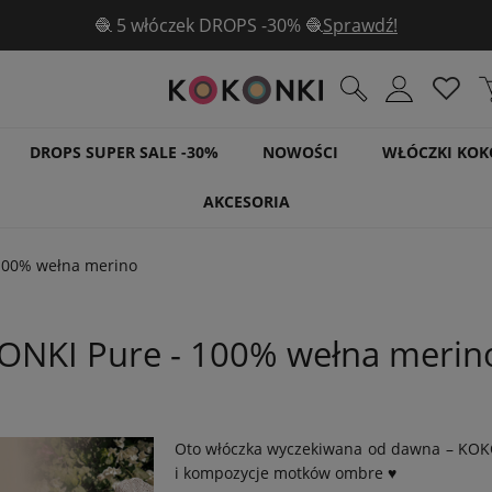
🧶 5 włóczek DROPS -30% 🧶
Sprawdź!
DROPS SUPER SALE -30%
NOWOŚCI
WŁÓCZKI KOK
AKCESORIA
100% wełna merino
NKI Pure - 100% wełna merin
Oto włóczka wyczekiwana od dawna – KO
i kompozycje motków ombre ♥