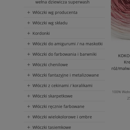
wełna dziewicza superwash
Wysyłka
Włóczki wg producenta
do 72 
Włóczki wg składu
do 72 
Kordonki
do 5 dni
Włóczki do amigurumi / na maskotki
kręcimy
Włóczki do farbowania i barwniki
KOKON
Kr
Włóczki chenilowe
róż/malw
Włóczki fantazyjne i metalizowane
Włóczki z cekinami / koralikami
100% Wełna
Włóczki skarpetkowe
2
Włóczki ręcznie farbowane
Włóczki wielokolorowe i ombre
D
Włóczki tasiemkowe