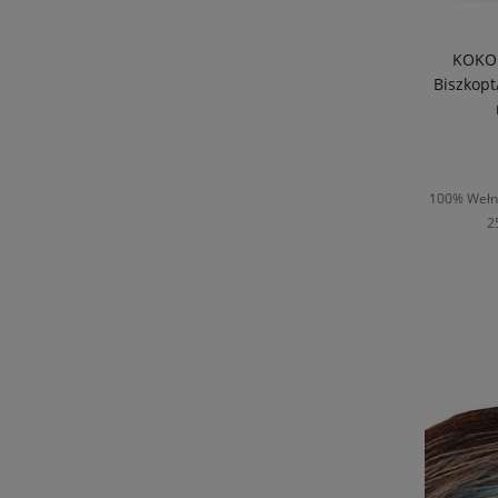
KOKON
Biszkopt
100% Wełna
2
D