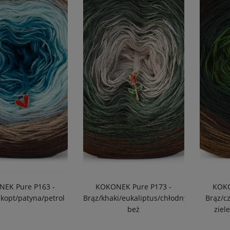
EK Pure P163 -
KOKONEK Pure P173 -
KOKO
zkopt/patyna/petrol
Brąz/khaki/eukaliptus/chłodny
Brąz/c
beż
ziel