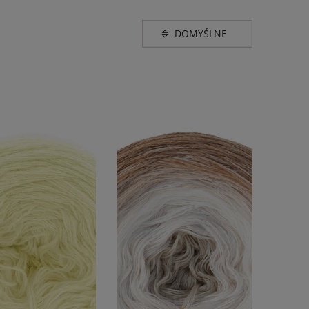
Grubość
fingering (400-600m w
(84)
100g)
e brązu i beżu
(16)
e czerwieni
(5)
 fioletu
(9)
e niebieskiego
(14)
e różu
(10)
 szarości i
(8)
 zieleni
(15)