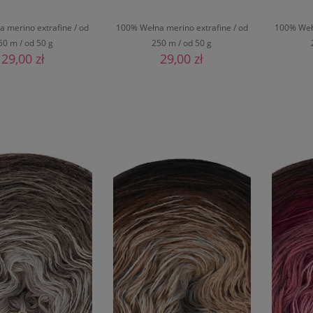
 merino extrafine / od
100% Wełna merino extrafine / od
100% Wełn
50 m / od 50 g
250 m / od 50 g
29,00 zł
29,00 zł
O KOSZYKA
DO KOSZYKA