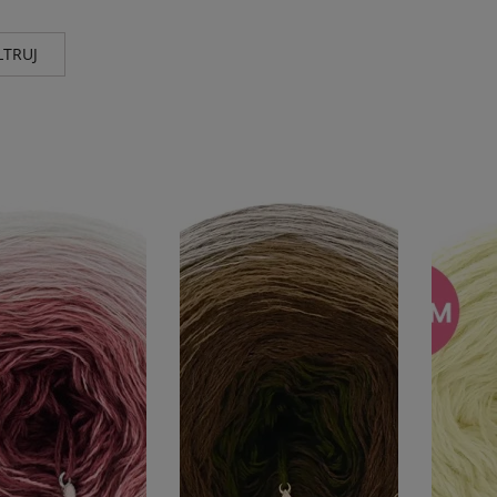
LTRUJ
nt
Wg składu
Kolor
KI
(169)
wełna merino 100%
(84)
czerń
(2)
odcieni
odcieni
odcienie
odcieni
odcieni
odcienie
srebra
odcienie
więcej