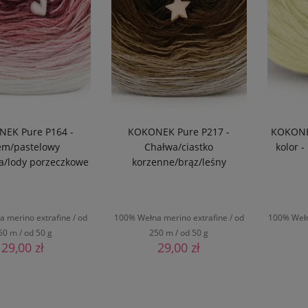
Cena
godz. + dostawa
(35)
od
do
godz. + dostawa
(55)
 rob. - motki
(79)
 na zamówienie
EK Pure P164 -
KOKONEK Pure P217 -
KOKONE
em/pastelowy
Chałwa/ciastko
kolor 
a/lody porzeczkowe
korzenne/brąz/leśny
FILTRUJ
 merino extrafine / od
100% Wełna merino extrafine / od
100% Wełn
50 m / od 50 g
250 m / od 50 g
29,00 zł
29,00 zł
O KOSZYKA
DO KOSZYKA