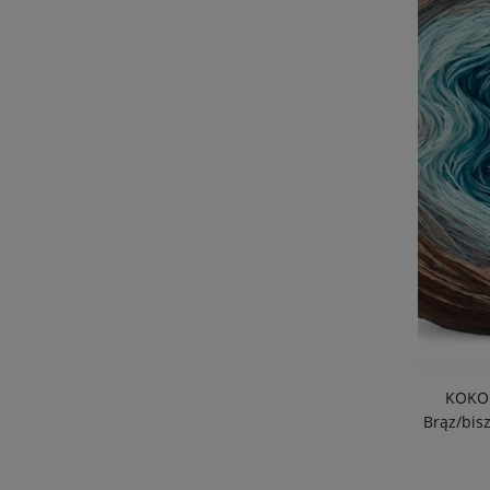
KOKON
Brąz/bis