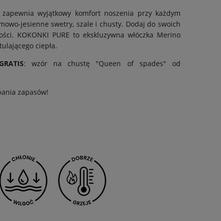
y zapewnia wyjątkowy komfort noszenia przy każdym
zimowo-jesienne swetry, szale i chusty. Dodaj do swoich
akości. KOKONKI PURE to ekskluzywna włóczka Merino
tulającego ciepła.
GRATIS
: wzór na chustę "Queen of spades" od
pania zapasów!