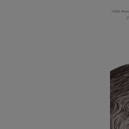
100% Wełna
2
D