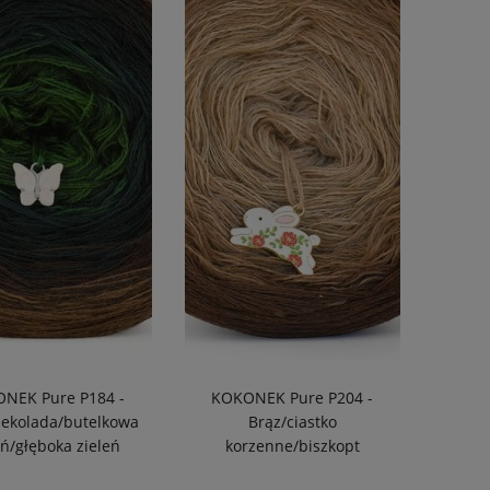
NEK Pure P184 -
KOKONEK Pure P204 -
zekolada/butelkowa
Brąz/ciastko
eń/głęboka zieleń
korzenne/biszkopt