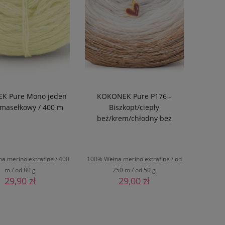
Promocja
tak
(1)
nie
(168)
K Pure Mono jeden
KOKONEK Pure P176 -
- masełkowy / 400 m
Biszkopt/ciepły
beż/krem/chłodny beż
a merino extrafine / 400
100% Wełna merino extrafine / od
m / od 80 g
250 m / od 50 g
29,90 zł
29,00 zł
DO KOSZYKA
DO KOSZYKA