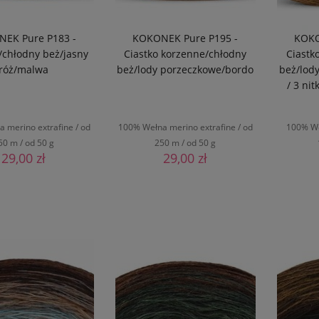
EK Pure P183 -
KOKONEK Pure P195 -
KOKO
/chłodny beż/jasny
Ciastko korzenne/chłodny
Ciastk
róż/malwa
beż/lody porzeczkowe/bordo
beż/lod
/ 3 nit
 merino extrafine / od
100% Wełna merino extrafine / od
100% We
50 m / od 50 g
250 m / od 50 g
29,00 zł
29,00 zł
O KOSZYKA
DO KOSZYKA