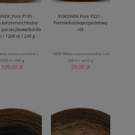
NEK_Pure P195 -
KOKONEK Pure P221 -
o korzenne/chłodny
Piernik/biszkopt/pastelowy
y porzeczkowe/bordo
róż
ki / 1200 m / 240 g -
GOTOWY
łna merino extrafine /
100% Wełna merino extrafine / od
1200 m / 240 g
250 m / od 50 g
109,00 zł
29,00 zł
DO KOSZYKA
DO KOSZYKA