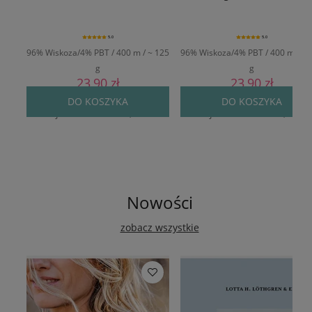
5.0
5.0
96% Wiskoza/4% PBT / 400 m / ~ 125
96% Wiskoza/4% PBT / 400 m / ~ 
g
g
23,90 zł
23,90 zł
Cena regularna:
29,90 zł
Cena regularna:
29,90 zł
DO KOSZYKA
DO KOSZYKA
Najniższa cena:
24,90 zł
Najniższa cena:
24,90 zł
Nowości
zobacz wszystkie