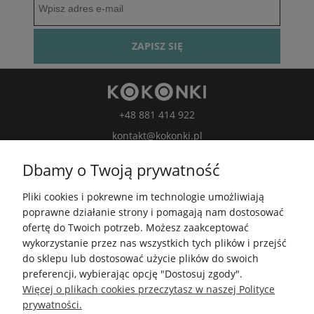
ZAPISZ SIĘ
+48 881 414 922
kontakt@kokonki.pl
wspolpraca@kokonki.pl
Dbamy o Twoją prywatność
kokonki.motki
Pliki cookies i pokrewne im technologie umożliwiają
Kokonki.motki
poprawne działanie strony i pomagają nam dostosować
Grupa FB
ofertę do Twoich potrzeb. Możesz zaakceptować
wykorzystanie przez nas wszystkich tych plików i przejść
do sklepu lub dostosować użycie plików do swoich
5.0
preferencji, wybierając opcję "Dostosuj zgody".
Średnia ocena kokonki.pl
Więcej o plikach cookies przeczytasz w naszej Polityce
Na podstawie
148 245
opinii
z całego okresu
prywatności.
Zobacz opinie