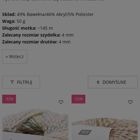
Skład:
49% Bawełna/46% Akryl/5% Poliester
Waga:
50 g
Długość motka:
~145 m
Zalecany rozmiar szydełka:
4 mm
Zalecany rozmiar drutów:
4 mm
« Wstecz
FILTRUJ
-32%
-32%