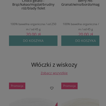
Choco gelato -
Berry Hit-
Brąz/kakao/migdał/brudny
Granat/wino/bordo/magent
róż/blady fiolet
100% bawełna organiczna / od 250
100% bawełna organiczna / od 2
m / od 45 g
m / od 45 g
20,00 zł
20,00 zł
DO KOSZYKA
DO KOSZYKA
Włóczki z wiskozy
Zobacz wszystkie
Promocja
Promocja