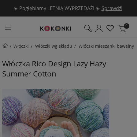
🧶 5 włóczek DROPS -30% 🧶
Sprawdź!
0
Włóczki
Włóczki wg składu
Włóczki mieszanki bawełny
Włóczka Rico Design Lazy Hazy
Summer Cotton