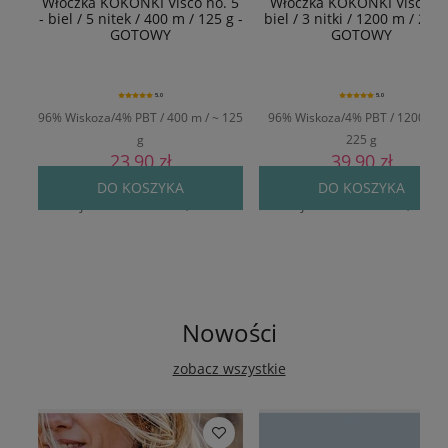
Włóczka KOKONKI Visco no. 5
Włóczka KOKONKI Viscoza 
- biel / 5 nitek / 400 m / 125 g -
biel / 3 nitki / 1200 m / 225g
GOTOWY
GOTOWY
5.0
5.0
96% Wiskoza/4% PBT / 400 m / ~ 125
96% Wiskoza/4% PBT / 1200 m /
g
225 g
23,90 zł
39,90 zł
Cena regularna:
29,90 zł
Cena regularna:
49,90 zł
DO KOSZYKA
DO KOSZYKA
Najniższa cena:
24,90 zł
Najniższa cena:
42,90 zł
Nowości
zobacz wszystkie