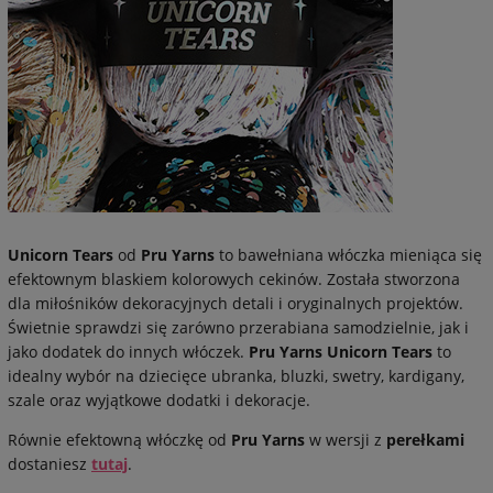
Unicorn Tears
od
Pru Yarns
to bawełniana włóczka mieniąca się
efektownym blaskiem kolorowych cekinów. Została stworzona
dla miłośników dekoracyjnych detali i oryginalnych projektów.
Świetnie sprawdzi się zarówno przerabiana samodzielnie, jak i
jako dodatek do innych włóczek.
Pru Yarns
Unicorn Tears
to
idealny wybór na dziecięce ubranka, bluzki, swetry, kardigany,
szale oraz wyjątkowe dodatki i dekoracje.
Równie efektowną włóczkę od
Pru Yarns
w wersji z
perełkami
dostaniesz
tutaj
.