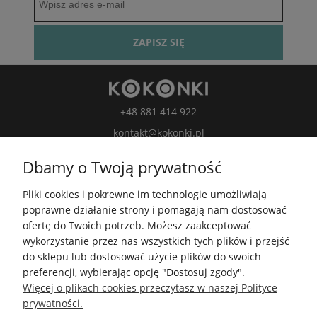
ZAPISZ SIĘ
+48 881 414 922
kontakt@kokonki.pl
wspolpraca@kokonki.pl
Dbamy o Twoją prywatność
kokonki.motki
Pliki cookies i pokrewne im technologie umożliwiają
Kokonki.motki
poprawne działanie strony i pomagają nam dostosować
Grupa FB
ofertę do Twoich potrzeb. Możesz zaakceptować
wykorzystanie przez nas wszystkich tych plików i przejść
do sklepu lub dostosować użycie plików do swoich
5.0
preferencji, wybierając opcję "Dostosuj zgody".
Średnia ocena kokonki.pl
Więcej o plikach cookies przeczytasz w naszej Polityce
Na podstawie
148 434
opinii
z całego okresu
prywatności.
Zobacz opinie