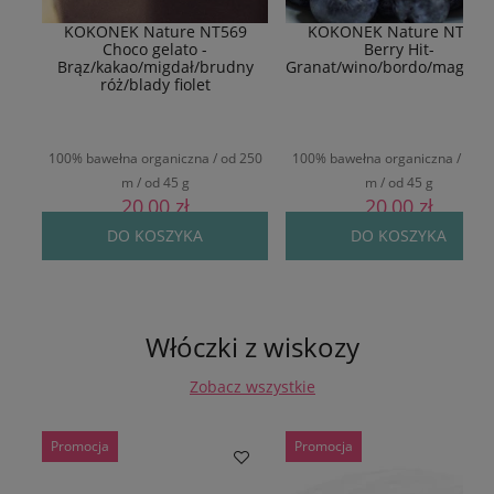
KOKONEK Nature NT569
KOKONEK Nature NT577
Choco gelato -
Berry Hit-
Brąz/kakao/migdał/brudny
Granat/wino/bordo/magent
róż/blady fiolet
100% bawełna organiczna / od 250
100% bawełna organiczna / od 2
m / od 45 g
m / od 45 g
20,00 zł
20,00 zł
DO KOSZYKA
DO KOSZYKA
Włóczki z wiskozy
Zobacz wszystkie
Promocja
Promocja