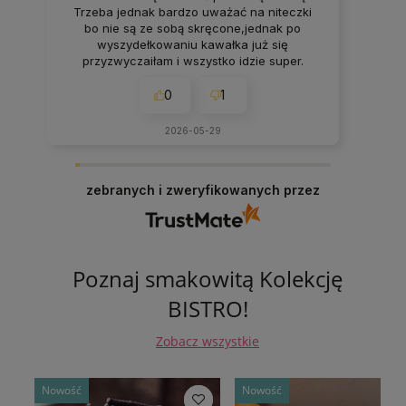
Trzeba jednak bardzo uważać na niteczki
bo nie są ze sobą skręcone,jednak po
wyszydełkowaniu kawałka już się
przyzwyczaiłam i wszystko idzie super.
Zakochałam się w tych kokonkach,bardzo
szybka dostawa,a mieszkam za
0
1
granicą,wszystko jest idealne,bardzo
wszystkim polecam🔥❤️💯
2026-05-29
zebranych i zweryfikowanych przez
Poznaj smakowitą Kolekcję
BISTRO!
Zobacz wszystkie
Nowość
Nowość