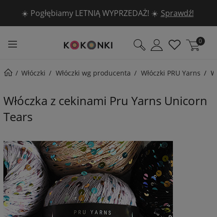
☀️ Pogłębiamy LETNIĄ WYPRZEDAŻ! ☀️
Sprawdź!
0
Włóczki
Włóczki wg producenta
Włóczki PRU Yarns
W
Włóczka z cekinami Pru Yarns Unicorn
Tears