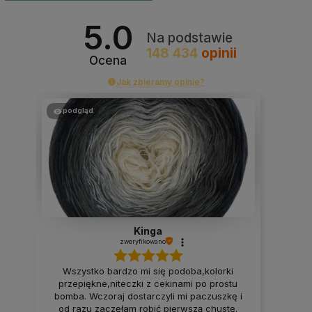
5.0
Na podstawie
148 434
opinii
Ocena
Jak zbieramy opinie?
podgląd
Kinga
zweryfikowano
Wszystko bardzo mi się podoba,kolorki
przepiękne,niteczki z cekinami po prostu
bomba. Wczoraj dostarczyli mi paczuszkę i
od razu zaczęłam robić pierwszą chustę.