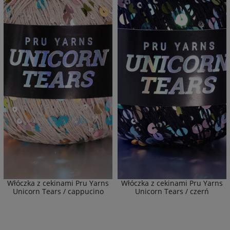
Włóczka z cekinami Pru Yarns
Włóczka z cekinami Pru Yarns
Unicorn Tears / cappucino
Unicorn Tears / czerń