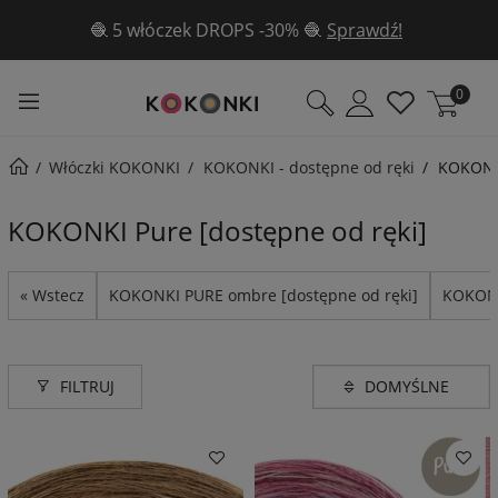
✨Aż 3 wzory gratis w sierpniu ✨ Poznaj je
tutaj!
0
Włóczki KOKONKI
KOKONKI - dostępne od ręki
KOKONKI
KOKONKI Pure [dostępne od ręki]
« Wstecz
KOKONKI PURE ombre [dostępne od ręki]
KOKONK
FILTRUJ