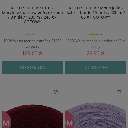
KOKONEK_Pure P190 -
KOKONEK_Pure Mono jeden
Marchewka/czerwień/czekolada/czerń
kolor - bordo / 3 nitki / 400 m /
/ 3 nitki / 1200 m / 240 g -
80 g - GOTOWY
GOTOWY
5.0
5.0
100% Wełna merino extrafine / 1200
100% Wełna merino extrafine / 400 m
m / 240 g
/ 80 g
109,00 zł
29,90 zł
DO KOSZYKA
DO KOSZYKA