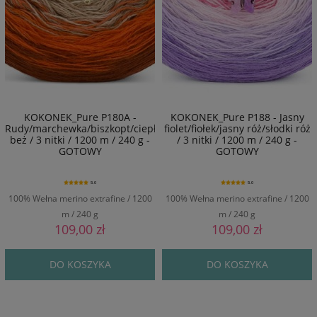
KOKONEK_Pure P180A -
KOKONEK_Pure P188 - Jasny
Rudy/marchewka/biszkopt/ciepły
fiolet/fiołek/jasny róż/słodki róż
beż / 3 nitki / 1200 m / 240 g -
/ 3 nitki / 1200 m / 240 g -
GOTOWY
GOTOWY
5.0
5.0
100% Wełna merino extrafine / 1200
100% Wełna merino extrafine / 1200
m / 240 g
m / 240 g
109,00 zł
109,00 zł
DO KOSZYKA
DO KOSZYKA