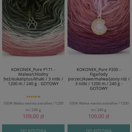
KOKONEK_Pure P171 -
KOKONEK_Pure P200 -
Malwa/chłodny
Figa/lody
beż/eukaliptus/khaki / 3 nitki /
porzeczkowe/malwa/jasny róż /
1200 m / 240 g - GOTOWY
3 nitki / 1200 m / 240 g -
GOTOWY
5.0
100% Wełna merino extrafine / 1200
100% Wełna merino extrafine / 1200
m / 240 g
m / 240 g
109,00 zł
109,00 zł
DO KOSZYKA
DO KOSZYKA