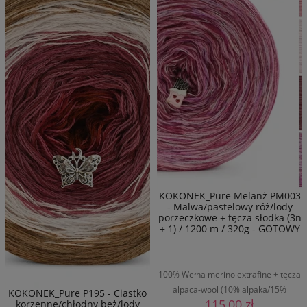
KOKONEK_Pure Melanż PM003
- Malwa/pastelowy róż/lody
porzeczkowe + tęcza słodka (3n
+ 1) / 1200 m / 320g - GOTOWY
100% Wełna merino extrafine + tęcza
alpaca-wool (10% alpaka/15%
KOKONEK_Pure P195 - Ciastko
115,00 zł
korzenne/chłodny beż/lody
wełna/75% poliakryl) / 1200 m / 300 g