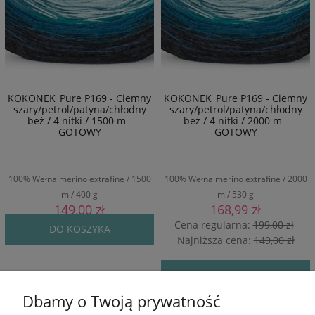
KOKONEK_Pure P169 - Ciemny
KOKONEK_Pure P169 - Ciemny
szary/petrol/patyna/chłodny
szary/petrol/patyna/chłodny
beż / 4 nitki / 1500 m -
beż / 4 nitki / 2000 m -
GOTOWY
GOTOWY
100% Wełna merino extrafine / 1500
100% Wełna merino extrafine / 2000
m / 400 g
m / 530 g
149,00 zł
168,99 zł
Cena regularna:
199,00 zł
DO KOSZYKA
Najniższa cena:
149,00 zł
DO KOSZYKA
Dbamy o Twoją prywatność