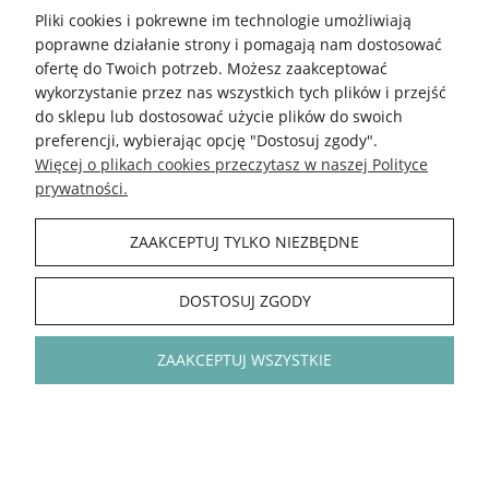
1
2
Pliki cookies i pokrewne im technologie umożliwiają
poprawne działanie strony i pomagają nam dostosować
ofertę do Twoich potrzeb. Możesz zaakceptować
5.0
wykorzystanie przez nas wszystkich tych plików i przejść
Na podstawie
do sklepu lub dostosować użycie plików do swoich
148 434
opinii
preferencji, wybierając opcję "Dostosuj zgody".
Ocena
Więcej o plikach cookies przeczytasz w naszej Polityce
Jak zbieramy opinie?
prywatności.
podgląd
ZAAKCEPTUJ TYLKO NIEZBĘDNE
DOSTOSUJ ZGODY
ZAAKCEPTUJ WSZYSTKIE
Kinga
zweryfikowano
Wszystko bardzo mi się podoba,kolorki