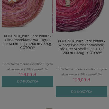
KOKONEK_Pure Rare PR007 -
Glina/morela/malwa + tęcza
KOKONEK_Pure Rare PR008 -
słodka (3n + 1) / 1200 m / 320g -
Wino/jeżyna/magenta/słodki
GOTOWY
róż + tęcza słodka (3n + 1) /
1200 m / 320g - GOTOWY
100% Wełna merino extrafine + tęcza
100% Wełna merino extrafine + tęcza
alpaca-wool (10% alpaka/15%
129,00 zł
alpaca-wool (10% alpaka/15%
wełna/75% poliakryl) / 1200 m / 320 g
129,00 zł
wełna/75% poliakryl) / 1200 m / 320 g
DO KOSZYKA
DO KOSZYKA