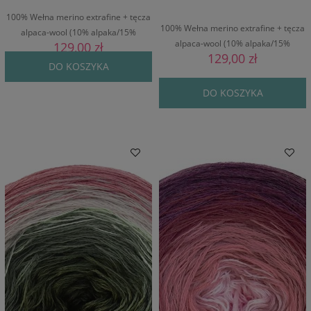
100% Wełna merino extrafine + tęcza
100% Wełna merino extrafine + tęcza
alpaca-wool (10% alpaka/15%
alpaca-wool (10% alpaka/15%
129,00 zł
wełna/75% poliakryl) / 1200 m / 320 g
129,00 zł
wełna/75% poliakryl) / 1200 m / 320 g
DO KOSZYKA
DO KOSZYKA