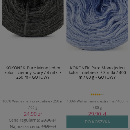
KOKONEK_Pure Mono jeden
KOKONEK_Pure Mono jeden
kolor - ciemny szary / 4 nitki /
kolor - niebieski / 3 nitki / 400
250 m - GOTOWY
m / 80 g - GOTOWY
5.0
100% Wełna merino extrafine / 250 m
100% Wełna merino extrafine / 400 m
/ 65 g
/ 80 g
24,90 zł
29,90 zł
Cena regularna:
29,90 zł
DO KOSZYKA
Najniższa cena:
19,90 zł