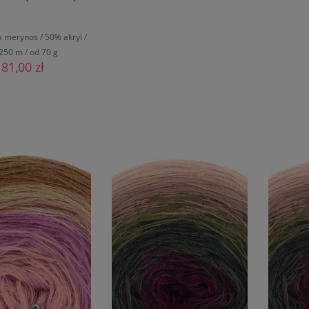
00m GOTOWY
 merynos / 50% akryl /
250 m / od 70 g
81,00 zł
O KOSZYKA
DO KOSZYKA