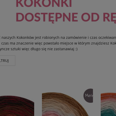
 naszych Kokonków jest robionych na zamówienie i czas oczekiwani
 czas ma znaczenie więc powstało miejsce w którym znajdziesz Koko
yncze sztuki więc długo się nie zastanawiaj :)
LTRUJ
nt
Wysyłka
Cena
KI
(30)
do 72 godz. + dostawa
(28)
od
do 5 dni rob. - motki
(2)
kręcimy na zamówienie