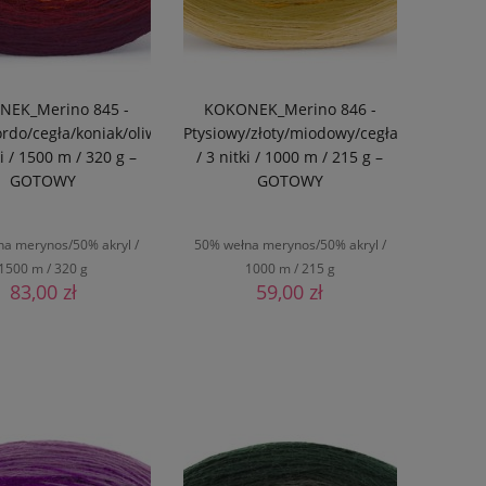
EK_Merino 845 -
KOKONEK_Merino 846 -
rdo/cegła/koniak/oliwka
Ptysiowy/złoty/miodowy/cegła/bordo
ki / 1500 m / 320 g –
/ 3 nitki / 1000 m / 215 g –
GOTOWY
GOTOWY
na merynos/50% akryl /
50% wełna merynos/50% akryl /
1500 m / 320 g
1000 m / 215 g
83,00 zł
59,00 zł
DO KOSZYKA
DO KOSZYKA