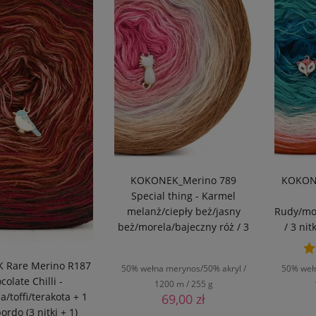
FILTRUJ
KOKONEK_Merino 789
KOKONE
Special thing - Karmel
melanż/ciepły beż/jasny
Rudy/mor
beż/morela/bajeczny róż / 3
/ 3 nit
nitki / 1200 m / 255 g -
GOTOWY
 Rare Merino R187
50% wełna merynos/50% akryl /
50% weł
colate Chilli -
1200 m / 255 g
a/toffi/terakota + 1
69,00 zł
ordo (3 nitki + 1)