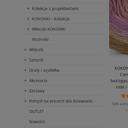
Kolekcje z projektantami
KOKONKI - Kolekcje
Włóczki KOKONKI
Wzorniki
Włóczki
Sznurki
KOKON
Druty i szydełka
Cie
Akcesoria
beż/zgas
nitki 
Zestawy
Pomysł na prezent dla dziewiarki
50% wełna
1
OUTLET
Nowości