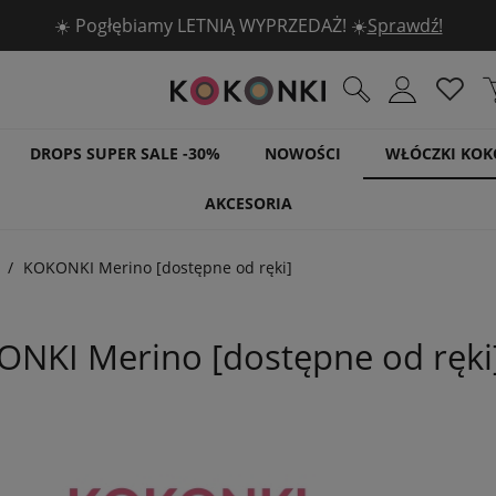
🧶 5 włóczek DROPS -30% 🧶
Sprawdź!
DROPS SUPER SALE -30%
NOWOŚCI
WŁÓCZKI KOK
AKCESORIA
KOKONKI Merino [dostępne od ręki]
NKI Merino [dostępne od ręki