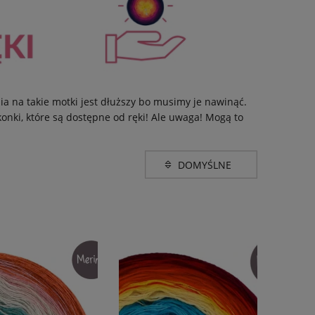
a na takie motki jest dłuższy bo musimy je nawinąć.
nki, które są dostępne od ręki! Ale uwaga! Mogą to
Promocja
nie
(30)
do