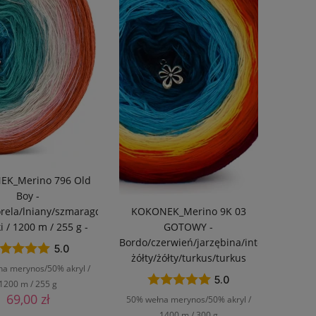
K_Merino 796 Old
Boy -
ela/lniany/szmaragd/petrol
KOKONEK_Merino 9K 03
ki / 1200 m / 255 g -
GOTOWY -
GOTOWY
Bordo/czerwień/jarzębina/intensywny
5.0
żółty/żółty/turkus/turkus
na merynos/50% akryl /
II/petrol/navy / 3 nitki / 1400
5.0
1200 m / 255 g
m / 300 g
69,00 zł
50% wełna merynos/50% akryl /
1400 m / 300 g