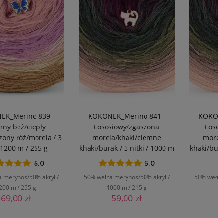
EK_Merino 839 -
KOKONEK_Merino 841 -
KOKON
mny beż/ciepły
Łososiowy/zgaszona
Łos
zony róż/morela / 3
morela/khaki/ciemne
more
/ 1200 m / 255 g -
khaki/burak / 3 nitki / 1000 m
khaki/bu
GOTOWY
/ 215 g – GOTOWY
/ 
5.0
5.0
 merynos/50% akryl /
50% wełna merynos/50% akryl /
50% weł
200 m / 255 g
1000 m / 215 g
69,00 zł
59,00 zł