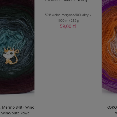
GOTOWY
50% wełna merynos/50% akryl /
1000 m / 215 g
59,00 zł
Merino 848 - Wino
KOKON
/wino/butelkowa