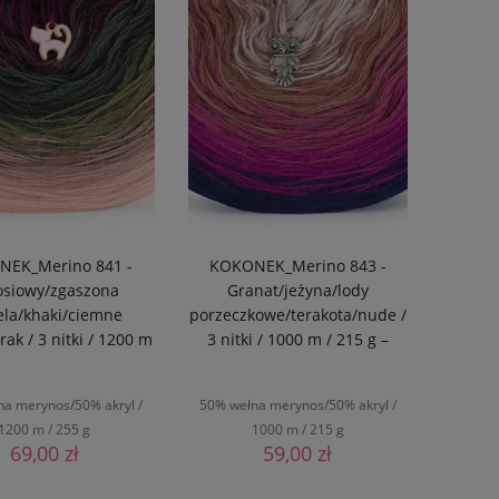
EK_Merino 841 -
KOKONEK_Merino 843 -
osiowy/zgaszona
Granat/jeżyna/lody
la/khaki/ciemne
porzeczkowe/terakota/nude /
rak / 3 nitki / 1200 m
3 nitki / 1000 m / 215 g –
255 g – GOTOWY
GOTOWY
na merynos/50% akryl /
50% wełna merynos/50% akryl /
1200 m / 255 g
1000 m / 215 g
69,00 zł
59,00 zł