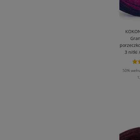
KOKON
Gran
porzeczk
3 nitki
50% wełna
1
D