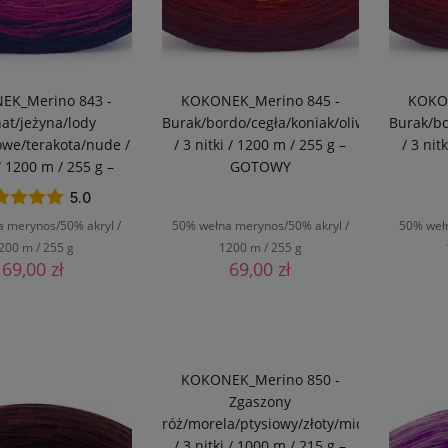
EK_Merino 843 -
KOKONEK_Merino 845 -
KOKON
at/jeżyna/lody
Burak/bordo/cegła/koniak/oliwka
Burak/bo
owe/terakota/nude /
/ 3 nitki / 1200 m / 255 g –
/ 3 nit
 / 1200 m / 255 g –
GOTOWY
GOTOWY
5.0
 merynos/50% akryl /
50% wełna merynos/50% akryl /
50% weł
200 m / 255 g
1200 m / 255 g
69,00 zł
69,00 zł
O KOSZYKA
DO KOSZYKA
KOKONEK_Merino 850 -
Zgaszony
róż/morela/ptysiowy/złoty/miodowy
/ 3 nitki / 1000 m / 215 g –