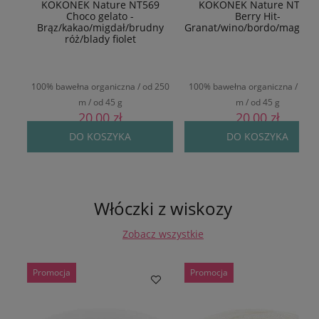
KOKONEK Nature NT569
KOKONEK Nature NT577
Choco gelato -
Berry Hit-
Brąz/kakao/migdał/brudny
Granat/wino/bordo/magent
róż/blady fiolet
100% bawełna organiczna / od 250
100% bawełna organiczna / od 2
m / od 45 g
m / od 45 g
20,00 zł
20,00 zł
DO KOSZYKA
DO KOSZYKA
Włóczki z wiskozy
Zobacz wszystkie
Promocja
Promocja