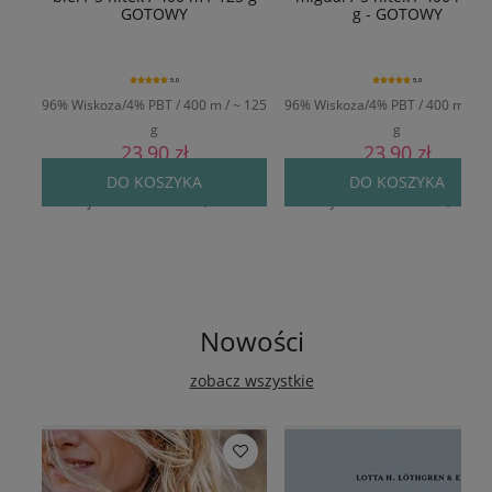
GOTOWY
g - GOTOWY
5.0
5.0
96% Wiskoza/4% PBT / 400 m / ~ 125
96% Wiskoza/4% PBT / 400 m / ~ 
g
g
23,90 zł
23,90 zł
Cena regularna:
29,90 zł
Cena regularna:
29,90 zł
DO KOSZYKA
DO KOSZYKA
Najniższa cena:
24,90 zł
Najniższa cena:
24,90 zł
Nowości
zobacz wszystkie