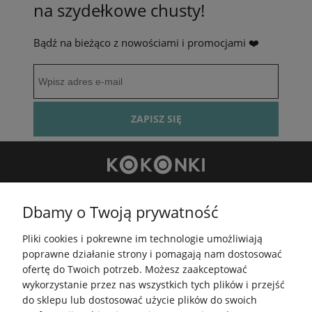
na szydełkowe chusty!
Bądź na bieżąco z nowościami i promocjami ❤️
ZAPISZ SIĘ
+48 881 414 922
Dbamy o Twoją prywatność
kontakt@kokonki.pl
wspolpraca@kokonki.pl
Pliki cookies i pokrewne im technologie umożliwiają
kokonki.motki
poprawne działanie strony i pomagają nam dostosować
ofertę do Twoich potrzeb. Możesz zaakceptować
Kokonki.motki
wykorzystanie przez nas wszystkich tych plików i przejść
Grupa FB
do sklepu lub dostosować użycie plików do swoich