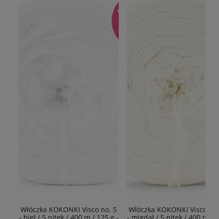
Włóczka KOKONKI Visco no. 5
Włóczka KOKONKI Visco no.
- biel / 5 nitek / 400 m / 125 g -
- migdał / 5 nitek / 400 m / 